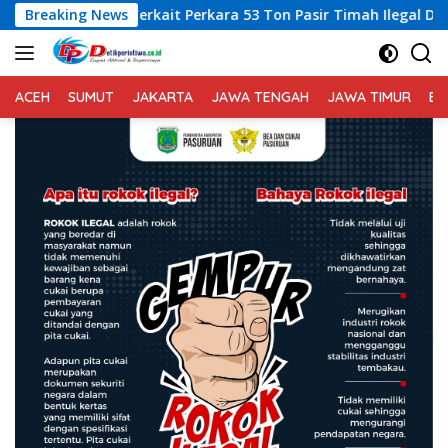
Langsung
n Hukum Terkait Perkara 53 Ton Pasir Timah Ilegal Di Belitun
Breaking News
ke
konten
ACEH
SUMUT
JAKARTA
JAWA TENGAH
JAWA TIMUR
BA