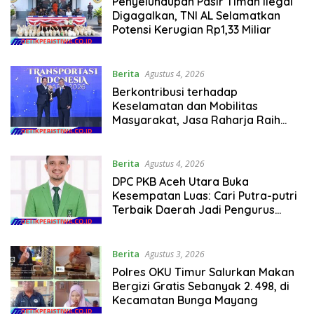
Penyelundupan Pasir Timah Ilegal
Digagalkan, TNI AL Selamatkan
Potensi Kerugian Rp1,33 Miliar
Berita
Agustus 4, 2026
Berkontribusi terhadap
Keselamatan dan Mobilitas
Masyarakat, Jasa Raharja Raih
Penghargaan di Ajang Transportasi
Indonesia Awards 2026
Berita
Agustus 4, 2026
DPC PKB Aceh Utara Buka
Kesempatan Luas: Cari Putra-putri
Terbaik Daerah Jadi Pengurus
Kecamatan, Tidak Batas Latar
Belakangan
Berita
Agustus 3, 2026
Polres OKU Timur Salurkan Makan
Bergizi Gratis Sebanyak 2. 498, di
Kecamatan Bunga Mayang