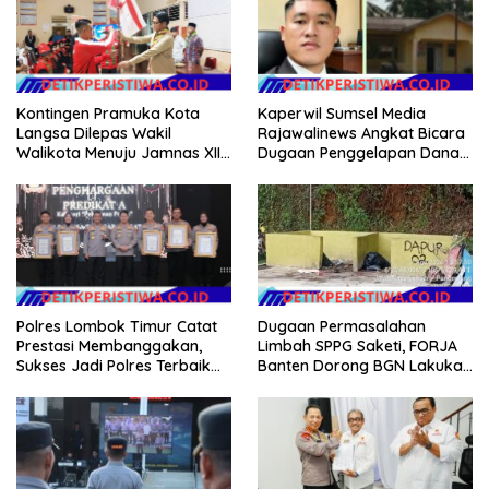
Kaperwil Sumsel Media
Kontingen Pramuka Kota
Rajawalinews Angkat Bicara
Langsa Dilepas Wakil
Dugaan Penggelapan Dana
Walikota Menuju Jamnas XII
Desa Rp 84 Juta, Kades
2026
Argomulyo Belitang Jaya
Hilang 3 Bulan Bawa
Anggaran Pembangunan
Dugaan Permasalahan
Polres Lombok Timur Catat
Limbah SPPG Saketi, FORJA
Prestasi Membanggakan,
Banten Dorong BGN Lakukan
Sukses Jadi Polres Terbaik
Audit dan Evaluasi Korcam
dalam Pelayanan Publik di
NTB