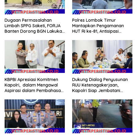
Dugaan Permasalahan
Polres Lombok Timur
Limbah SPPG Saketi, FORJA
Mantapkan Pengamanan
Banten Dorong BGN Lakukan
HUT RI ke-81, Antisipasi
Audit dan Evaluasi Korcam
Kerawanan hingga Sambut
Agenda Kapolri
KBPBI Apresiasi Komitmen
Dukung Dialog Penyusunan
Kapolri, dalam Mengawal
RUU Ketenagakerjaan,
Aspirasi dalam Pembahasan
Kapolri Siap Jembatani
RUU Ketenagakerjaan
Aspirasi Buruh