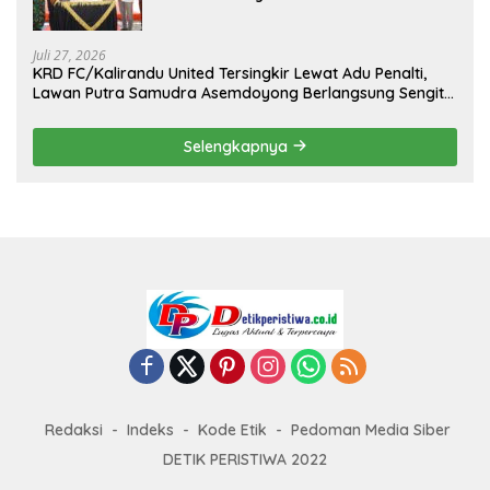
Kejuaraan Menembak Bupati Sidrap Cup
II Tahun 2026
Juli 27, 2026
KRD FC/Kalirandu United Tersingkir Lewat Adu Penalti,
Lawan Putra Samudra Asemdoyong Berlangsung Sengit
namun Tetap Kondusif
Selengkapnya
Redaksi
Indeks
Kode Etik
Pedoman Media Siber
DETIK PERISTIWA 2022