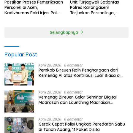
Pastikan Proses Pemeriksaan
Unit Turjagwali Satlantas
Personel di Aceh,
Polres Karangasem
Kadivhumas Polri Irjen. Pol.
Terjunkan Personilnya,
Jhonny Edison Isir Tekankan
Laksanakan Patroli Barcode
Dilaksanakan Secara
dan Blue Light Patrol
Profesional dan Transparan
Selengkapnya
Popular Post
April 28, 2026
0 Komentar
Pemkab Bireuen Raih Penghargaan dari
Kemenag RI atas Kontribusi Luar Biasa di
Sektor Keagamaan dan Pendidikan
April 28, 2026
0 Komentar
Kemenag Bireuen Gelar Seminar Digital
Madrasah dan Launching Madrasah
Unggulan Peringati Hardiknas 2026
April 28, 2026
0 Komentar
Gerak Cepat Polisi Ungkap Peredaran Sabu
di Tanah Abang, 11 Paket Disita