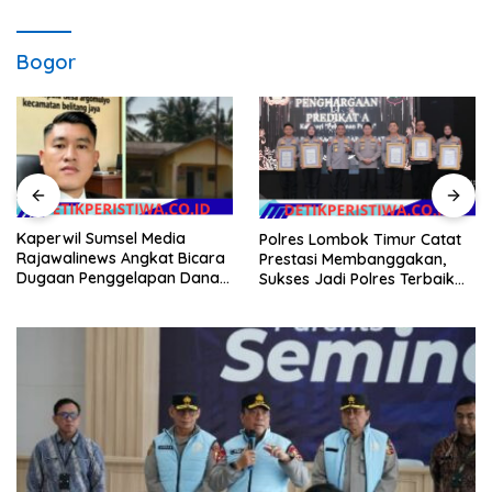
Bogor
Kaperwil Sumsel Media
Polres Lombok Timur Catat
Rajawalinews Angkat Bicara
Prestasi Membanggakan,
Dugaan Penggelapan Dana
Sukses Jadi Polres Terbaik
Desa Rp 84 Juta, Kades
dalam Pelayanan Publik di
Argomulyo Belitang Jaya
NTB
Hilang 3 Bulan Bawa
Anggaran Pembangunan