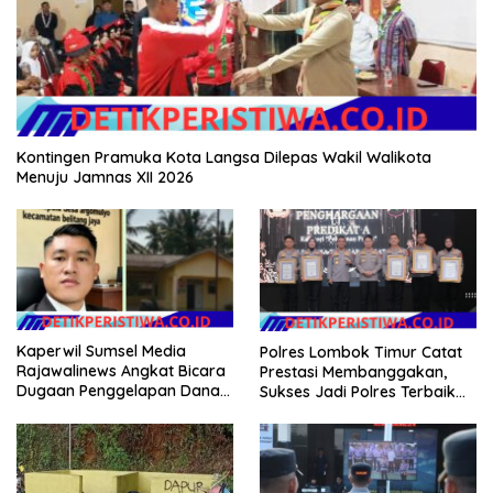
Kontingen Pramuka Kota Langsa Dilepas Wakil Walikota
Menuju Jamnas XII 2026
Kaperwil Sumsel Media
Polres Lombok Timur Catat
Rajawalinews Angkat Bicara
Prestasi Membanggakan,
Dugaan Penggelapan Dana
Sukses Jadi Polres Terbaik
Desa Rp 84 Juta, Kades
dalam Pelayanan Publik di
Argomulyo Belitang Jaya
NTB
Hilang 3 Bulan Bawa
Anggaran Pembangunan