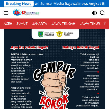
Langsung
erwil Sumsel Media Rajawalinews Angkat Bicara Dugaan Pengge
Breaking News
ke
konten
ACEH
SUMUT
JAKARTA
JAWA TENGAH
JAWA TIMUR
BA