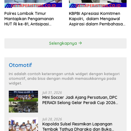
Polres Lombok Timur
KBPBI Apresiasi Komitmen
Mantapkan Pengamanan
Kapolri, dalam Mengawal
HUT RI ke-81, Antisipasi
Aspirasi dalam Pembahasan
Kerawanan hingga Sambut
RUU Ketenagakerjaan
Agenda Kapolri
Selengkapnya
Otomotif
Ini adalah contoh keterangan untuk widget dengan kategori
otomotif, anda bisa dengan mudah memasukkannya pada
widget.
Juli 31, 2026
Mini Soccer Jadi Ajang Persatuan, DPC
PERADI Selong Gelar Peradi Cup 2026
Sambut Hari Kemerdekaan
Juli 28, 2026
Kapolda Sulsel Resmikan Lapangan
Tembak Tathya Dharaka dan Buka