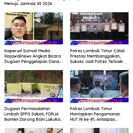
Menuju Jamnas XII 2026
Kaperwil Sumsel Media
Polres Lombok Timur Catat
Rajawalinews Angkat Bicara
Prestasi Membanggakan,
Dugaan Penggelapan Dana
Sukses Jadi Polres Terbaik
Desa Rp 84 Juta, Kades
dalam Pelayanan Publik di
Argomulyo Belitang Jaya
NTB
Hilang 3 Bulan Bawa
Anggaran Pembangunan
Dugaan Permasalahan
Polres Lombok Timur
Limbah SPPG Saketi, FORJA
Mantapkan Pengamanan
Banten Dorong BGN Lakukan
HUT RI ke-81, Antisipasi
Audit dan Evaluasi Korcam
Kerawanan hingga Sambut
Agenda Kapolri