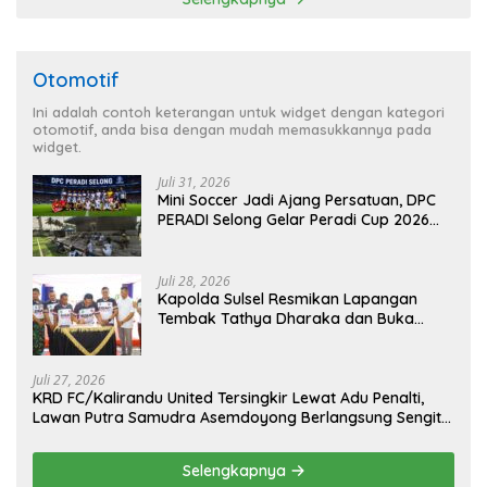
Otomotif
Ini adalah contoh keterangan untuk widget dengan kategori
otomotif, anda bisa dengan mudah memasukkannya pada
widget.
Juli 31, 2026
Mini Soccer Jadi Ajang Persatuan, DPC
PERADI Selong Gelar Peradi Cup 2026
Sambut Hari Kemerdekaan
Juli 28, 2026
Kapolda Sulsel Resmikan Lapangan
Tembak Tathya Dharaka dan Buka
Kejuaraan Menembak Bupati Sidrap Cup
II Tahun 2026
Juli 27, 2026
KRD FC/Kalirandu United Tersingkir Lewat Adu Penalti,
Lawan Putra Samudra Asemdoyong Berlangsung Sengit
namun Tetap Kondusif
Selengkapnya