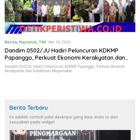
Berita
,
Nasional
,
TNI
Mei 16, 2026
Dandim 0502/JU Hadiri Peluncuran KDKMP
Papanggo, Perkuat Ekonomi Kerakyatan dan
Kolaborasi Masyarakat
Dandim 0502/JU Hadiri Peluncuran KDKMP Papanggo
,
Perkuat Ekonomi
Kerakyatan Dan Kolaborasi Masyarakat
Berita Terbaru
Ini adalah contoh judul deskripsi yang bisa anda isi dan
sesuaikan pada widget