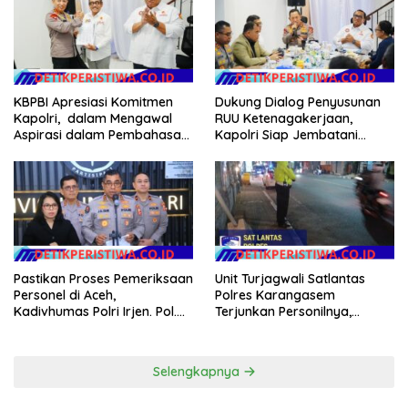
KBPBI Apresiasi Komitmen
Dukung Dialog Penyusunan
Kapolri, dalam Mengawal
RUU Ketenagakerjaan,
Aspirasi dalam Pembahasan
Kapolri Siap Jembatani
RUU Ketenagakerjaan
Aspirasi Buruh
Pastikan Proses Pemeriksaan
Unit Turjagwali Satlantas
Personel di Aceh,
Polres Karangasem
Kadivhumas Polri Irjen. Pol.
Terjunkan Personilnya,
Jhonny Edison Isir Tekankan
Laksanakan Patroli Barcode
Dilaksanakan Secara
dan Blue Light Patrol
Profesional dan Transparan
Selengkapnya