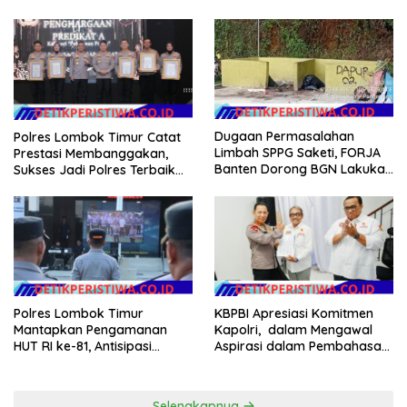
Desa Rp 84 Juta, Kades
2026
Argomulyo Belitang Jaya
Hilang 3 Bulan Bawa
Anggaran Pembangunan
Dugaan Permasalahan
Polres Lombok Timur Catat
Limbah SPPG Saketi, FORJA
Prestasi Membanggakan,
Banten Dorong BGN Lakukan
Sukses Jadi Polres Terbaik
Audit dan Evaluasi Korcam
dalam Pelayanan Publik di
NTB
Polres Lombok Timur
KBPBI Apresiasi Komitmen
Mantapkan Pengamanan
Kapolri, dalam Mengawal
HUT RI ke-81, Antisipasi
Aspirasi dalam Pembahasan
Kerawanan hingga Sambut
RUU Ketenagakerjaan
Agenda Kapolri
Selengkapnya