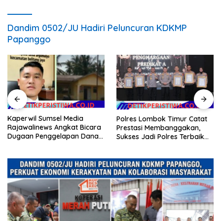
Dandim 0502/JU Hadiri Peluncuran KDKMP
Papanggo
Kaperwil Sumsel Media
Polres Lombok Timur Catat
Rajawalinews Angkat Bicara
Prestasi Membanggakan,
Dugaan Penggelapan Dana
Sukses Jadi Polres Terbaik
Desa Rp 84 Juta, Kades
dalam Pelayanan Publik di
Argomulyo Belitang Jaya
NTB
Hilang 3 Bulan Bawa
Anggaran Pembangunan