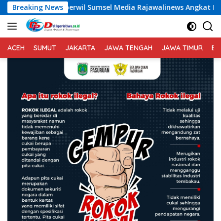
Langsung
aperwil Sumsel Media Rajawalinews Angkat Bicara Dugaan Peng
Breaking News
ke
konten
ACEH
SUMUT
JAKARTA
JAWA TENGAH
JAWA TIMUR
BA