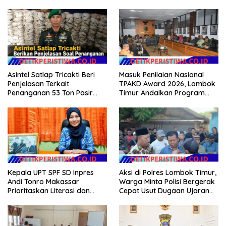
Asintel Satlap Tricakti Beri
Masuk Penilaian Nasional
Penjelasan Terkait
TPAKD Award 2026, Lombok
Penanganan 53 Ton Pasir
Timur Andalkan Program
Timah di Air Merbau
Inklusi Keuangan untuk
Dongkrak Kesejahteraan
Warga
Kepala UPT SPF SD Inpres
Aksi di Polres Lombok Timur,
Andi Tonro Makassar
Warga Minta Polisi Bergerak
Prioritaskan Literasi dan
Cepat Usut Dugaan Ujaran
Pembenahan Fasilitas
Kebencian terhadap Bupati
Sekolah