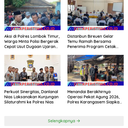
Dongkrak Kesejahteraan
Masyarakat
Warga
Aksi di Polres Lombok Timur,
Distanbun Bireuen Gelar
Warga Minta Polisi Bergerak
Temu Ramah Bersama
Cepat Usut Dugaan Ujaran
Penerima Program Cetak
Kebencian terhadap Bupati
Sawah Rakyat (CSR)”
Klarifikasi Isu Hoax
Perkuat Sinergitas, Danlanal
Menandai Berakhirnya
Nias Laksanakan Kunjungan
Operasi Pekat Agung 2026,
Silaturahmi ke Polres Nias
Polres Karangasem Siapkan
Apel Konsolidasi Tegakkan
Harkamtibmas
Selengkapnya