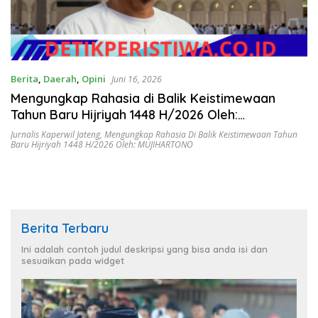
Berita
,
Daerah
,
Opini
Juni 16, 2026
Mengungkap Rahasia di Balik Keistimewaan
Tahun Baru Hijriyah 1448 H/2026 Oleh:
MUJIHARTONO, Jurnalis Kaperwil Jateng
Jurnalis Kaperwil Jateng
,
Mengungkap Rahasia Di Balik Keistimewaan Tahun
Baru Hijriyah 1448 H/2026 Oleh: MUJIHARTONO
Berita Terbaru
Ini adalah contoh judul deskripsi yang bisa anda isi dan
sesuaikan pada widget