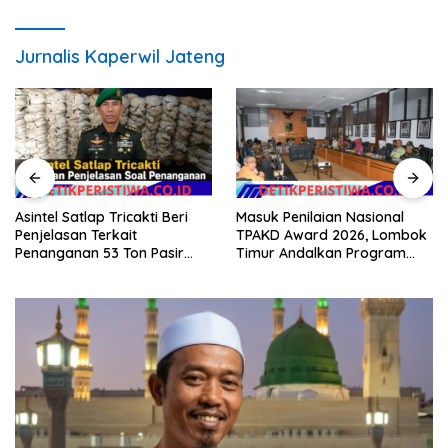
Jurnalis Kaperwil Jateng
Asintel Satlap Tricakti Beri
Masuk Penilaian Nasional
Penjelasan Terkait
TPAKD Award 2026, Lombok
Penanganan 53 Ton Pasir
Timur Andalkan Program
Timah di Air Merbau
Inklusi Keuangan untuk
Dongkrak Kesejahteraan
Warga