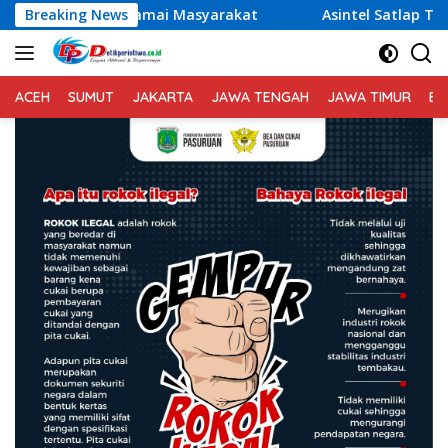
Langsung
ksi Damai Masyarakat
Breaking News
Asintel Satlap Tricakti Beri Penj
ke
konten
ACEH
SUMUT
JAKARTA
JAWA TENGAH
JAWA TIMUR
BA