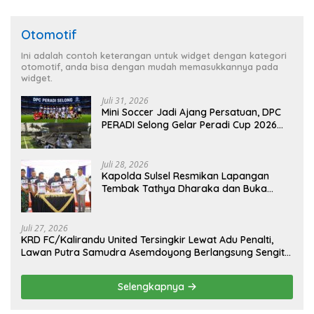
Otomotif
Ini adalah contoh keterangan untuk widget dengan kategori
otomotif, anda bisa dengan mudah memasukkannya pada
widget.
Juli 31, 2026
Mini Soccer Jadi Ajang Persatuan, DPC
PERADI Selong Gelar Peradi Cup 2026
Sambut Hari Kemerdekaan
Juli 28, 2026
Kapolda Sulsel Resmikan Lapangan
Tembak Tathya Dharaka dan Buka
Kejuaraan Menembak Bupati Sidrap Cup
II Tahun 2026
Juli 27, 2026
KRD FC/Kalirandu United Tersingkir Lewat Adu Penalti,
Lawan Putra Samudra Asemdoyong Berlangsung Sengit
namun Tetap Kondusif
Selengkapnya