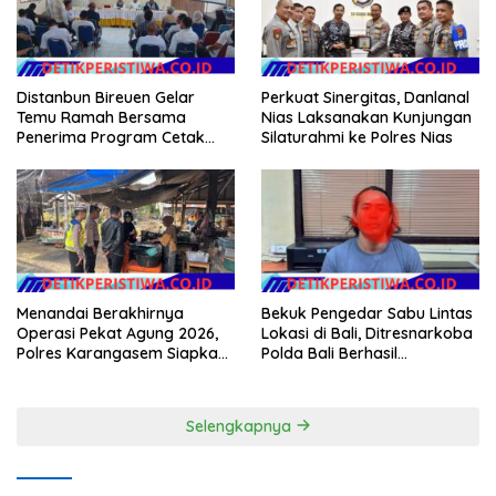
Distanbun Bireuen Gelar
Perkuat Sinergitas, Danlanal
Temu Ramah Bersama
Nias Laksanakan Kunjungan
Penerima Program Cetak
Silaturahmi ke Polres Nias
Sawah Rakyat (CSR)”
Klarifikasi Isu Hoax
Menandai Berakhirnya
Bekuk Pengedar Sabu Lintas
Operasi Pekat Agung 2026,
Lokasi di Bali, Ditresnarkoba
Polres Karangasem Siapkan
Polda Bali Berhasil
Apel Konsolidasi Tegakkan
Amankan Barang Bukti
Harkamtibmas
Seberat 123 Gram Lebih
Selengkapnya