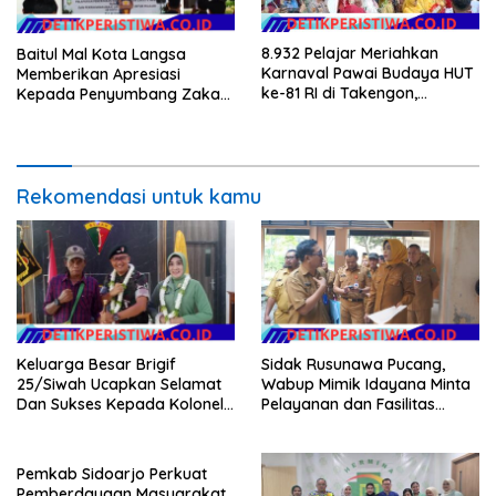
8.932 Pelajar Meriahkan
Baitul Mal Kota Langsa
Karnaval Pawai Budaya HUT
Memberikan Apresiasi
ke-81 RI di Takengon,
Kepada Penyumbang Zakat
Wakapolres Aceh Tengah
Melalui Gelaran Baitul Mal
Turut Hadir
Award 2026
Rekomendasi untuk kamu
Keluarga Besar Brigif
Sidak Rusunawa Pucang,
25/Siwah Ucapkan Selamat
Wabup Mimik Idayana Minta
Dan Sukses Kepada Kolonel
Pelayanan dan Fasilitas
Inf Dr. Dimar Bahtera, S.Sos.,
Penghuni Ditingkatkan
M.AP
Pemkab Sidoarjo Perkuat
Pemberdayaan Masyarakat