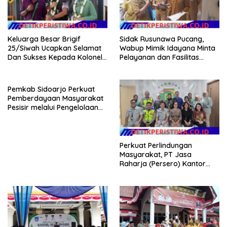
Keluarga Besar Brigif
Sidak Rusunawa Pucang,
25/Siwah Ucapkan Selamat
Wabup Mimik Idayana Minta
Dan Sukses Kepada Kolonel
Pelayanan dan Fasilitas
Inf Dr. Dimar Bahtera, S.Sos.,
Penghuni Ditingkatkan
M.AP
Pemkab Sidoarjo Perkuat
Pemberdayaan Masyarakat
Pesisir melalui Pengelolaan
Mangrove Berkelanjutan
Perkuat Perlindungan
Masyarakat, PT Jasa
Raharja (Persero) Kantor
Wilayah Utama DKI Jakarta
Sinergi Lintas Instansi