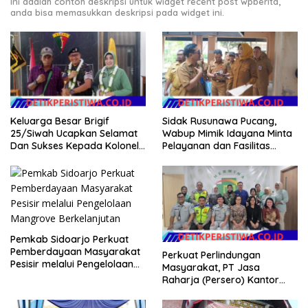
Ini adalah contoh deskripsi untuk widget recent post wpberita,
anda bisa memasukkan deskripsi pada widget ini.
Keluarga Besar Brigif
Sidak Rusunawa Pucang,
25/Siwah Ucapkan Selamat
Wabup Mimik Idayana Minta
Dan Sukses Kepada Kolonel
Pelayanan dan Fasilitas
Inf Dr. Dimar Bahtera, S.Sos.,
Penghuni Ditingkatkan
M.AP
Pemkab Sidoarjo Perkuat
Pemberdayaan Masyarakat
Perkuat Perlindungan
Pesisir melalui Pengelolaan
Masyarakat, PT Jasa
Mangrove Berkelanjutan
Raharja (Persero) Kantor
Wilayah Utama DKI Jakarta
Sinergi Lintas Instansi