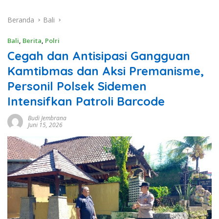
Beranda
Bali
Bali
,
Berita
,
Polri
Cegah dan Antisipasi Gangguan
Kamtibmas dan Aksi Premanisme,
Personil Polsek Sidemen
Intensifkan Patroli Barcode
Budi Jembrana
Juni 15, 2026