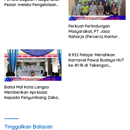
Pesisir melalui Pengelolaan
Mangrove Berkelanjutan
Perkuat Perlindungan
Masyarakat, PT Jasa
Raharja (Persero) Kantor
Wilayah Utama DKI Jakarta
Sinergi Lintas Instansi
8.932 Pelajar Meriahkan
Karnaval Pawai Budaya HUT
ke-81 RI di Takengon,
Wakapolres Aceh Tengah
Turut Hadir
Baitul Mal Kota Langsa
Memberikan Apresiasi
Kepada Penyumbang Zakat
Melalui Gelaran Baitul Mal
Award 2026
Tinggalkan Balasan