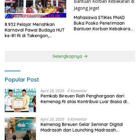
Mahasiswa STIKes PNAD
Buka Posko Penerimaan
8.932 Pelajar Meriahkan
Bantuan Korban Kebakaran
Karnaval Pawai Budaya HUT
di Jagong Jeget
ke-81 RI di Takengon,
Wakapolres Aceh Tengah
Turut Hadir
Selengkapnya
Popular Post
April 28, 2026
0 Komentar
Pemkab Bireuen Raih Penghargaan dari
Kemenag RI atas Kontribusi Luar Biasa di
Sektor Keagamaan dan Pendidikan
April 28, 2026
0 Komentar
Kemenag Bireuen Gelar Seminar Digital
Madrasah dan Launching Madrasah
Unggulan Peringati Hardiknas 2026