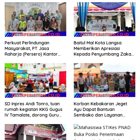
Perkuat Perlindungan
Baitul Mal Kota Langsa
Masyarakat, PT Jasa
Memberikan Apresiasi
Raharja (Persero) Kantor
Kepada Penyumbang Zakat
Wilayah Utama DKI Jakarta
Melalui Gelaran Baitul Mal
Sinergi Lintas Instansi
Award 2026
SD Inpres Andi Tonro, tuan
Korban Kebakaran Jeget
rumah kegiatan KKG Gugus
Ayu Dapat Bantuan
IV Tamalate, dorong Guru
Sembako dan Layanan
Tingkatkan Kompetensi
Kesehatan dari Polres Aceh
Tengah