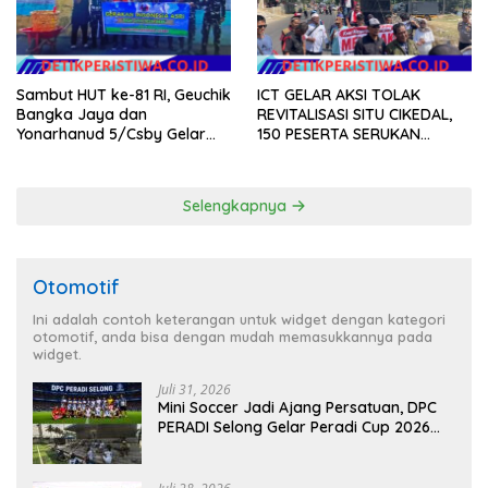
Sambut HUT ke-81 RI, Geuchik
ICT GELAR AKSI TOLAK
Bangka Jaya dan
REVITALISASI SITU CIKEDAL,
Yonarhanud 5/Csby Gelar
150 PESERTA SERUKAN
Gotong Royong dalam
EVALUASI APBD Rp9,49 MILIAR
Gerakan Indonesia Asri
Selengkapnya
Otomotif
Ini adalah contoh keterangan untuk widget dengan kategori
otomotif, anda bisa dengan mudah memasukkannya pada
widget.
Juli 31, 2026
Mini Soccer Jadi Ajang Persatuan, DPC
PERADI Selong Gelar Peradi Cup 2026
Sambut Hari Kemerdekaan