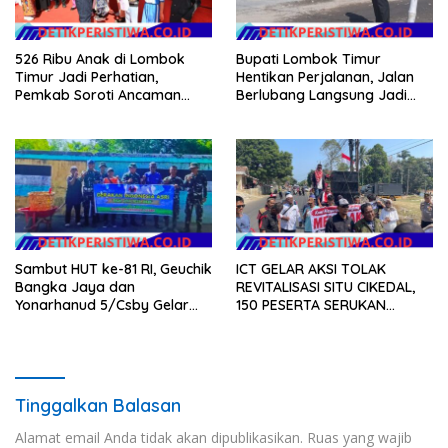
526 Ribu Anak di Lombok
Bupati Lombok Timur
Timur Jadi Perhatian,
Hentikan Perjalanan, Jalan
Pemkab Soroti Ancaman
Berlubang Langsung Jadi
Kekerasan hingga
Perhatian
Pernikahan Dini
Sambut HUT ke-81 RI, Geuchik
ICT GELAR AKSI TOLAK
Bangka Jaya dan
REVITALISASI SITU CIKEDAL,
Yonarhanud 5/Csby Gelar
150 PESERTA SERUKAN
Gotong Royong dalam
EVALUASI APBD Rp9,49 MILIAR
Gerakan Indonesia Asri
Tinggalkan Balasan
Alamat email Anda tidak akan dipublikasikan.
Ruas yang wajib