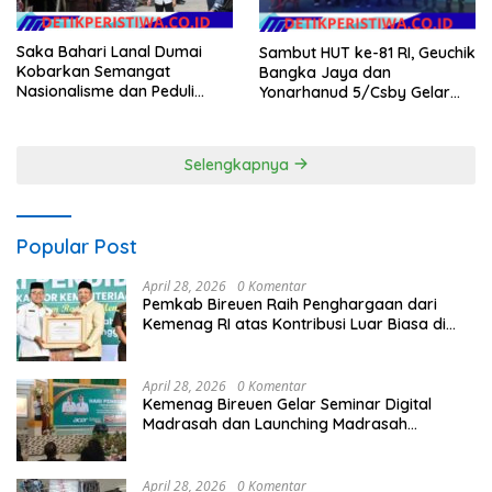
Saka Bahari Lanal Dumai
Sambut HUT ke-81 RI, Geuchik
Kobarkan Semangat
Bangka Jaya dan
Nasionalisme dan Peduli
Yonarhanud 5/Csby Gelar
Pesisir di Kampung Nelayan
Gotong Royong dalam
Gerakan Indonesia Asri
Selengkapnya
Popular Post
April 28, 2026
0 Komentar
Pemkab Bireuen Raih Penghargaan dari
Kemenag RI atas Kontribusi Luar Biasa di
Sektor Keagamaan dan Pendidikan
April 28, 2026
0 Komentar
Kemenag Bireuen Gelar Seminar Digital
Madrasah dan Launching Madrasah
Unggulan Peringati Hardiknas 2026
April 28, 2026
0 Komentar