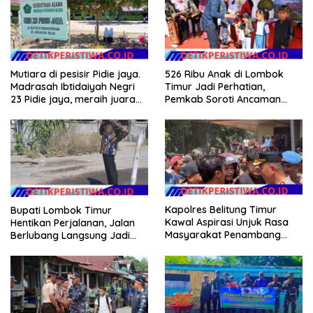
Mutiara di pesisir Pidie jaya.
526 Ribu Anak di Lombok
Madrasah Ibtidaiyah Negri
Timur Jadi Perhatian,
23 Pidie jaya, meraih juara
Pemkab Soroti Ancaman
tingkat propinsi dan nasional
Kekerasan hingga
Pernikahan Dini
Kapolres Belitung Timur
Bupati Lombok Timur
Kawal Aspirasi Unjuk Rasa
Hentikan Perjalanan, Jalan
Masyarakat Penambang
Berlubang Langsung Jadi
Timah di lokasi Halaman
Perhatian
Kantor Operasional PT.Timah
Kecamatan Gantung.