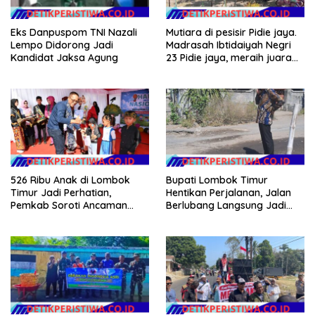
Eks Danpuspom TNI Nazali
Mutiara di pesisir Pidie jaya.
Lempo Didorong Jadi
Madrasah Ibtidaiyah Negri
Kandidat Jaksa Agung
23 Pidie jaya, meraih juara
tingkat propinsi dan nasional
526 Ribu Anak di Lombok
Bupati Lombok Timur
Timur Jadi Perhatian,
Hentikan Perjalanan, Jalan
Pemkab Soroti Ancaman
Berlubang Langsung Jadi
Kekerasan hingga
Perhatian
Pernikahan Dini