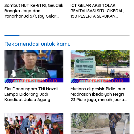
Sambut HUT ke-81 RI, Geuchik
ICT GELAR AKSI TOLAK
Bangka Jaya dan
REVITALISASI SITU CIKEDAL,
Yonarhanud 5/Csby Gelar
150 PESERTA SERUKAN
Gotong Royong dalam
EVALUASI APBD Rp9,49 MILIAR
Gerakan Indonesia Asri
Rekomendasi untuk kamu
Eks Danpuspom TNI Nazali
Mutiara di pesisir Pidie jaya.
Lempo Didorong Jadi
Madrasah Ibtidaiyah Negri
Kandidat Jaksa Agung
23 Pidie jaya, meraih juara
tingkat propinsi dan nasional