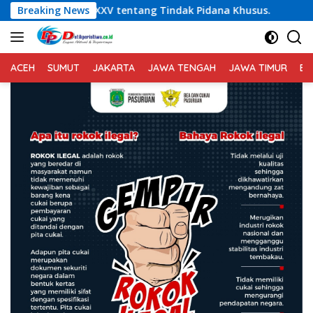
Langsung
XXV tentang Tindak Pidana Khusus.
Breaking News
*Kebakaran Komplek
ke
konten
ACEH
SUMUT
JAKARTA
JAWA TENGAH
JAWA TIMUR
BA