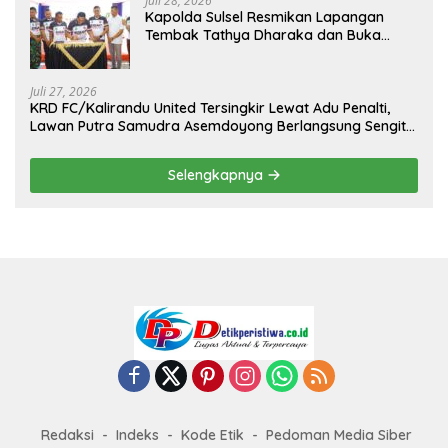
Juli 28, 2026
Kapolda Sulsel Resmikan Lapangan
Tembak Tathya Dharaka dan Buka
Kejuaraan Menembak Bupati Sidrap Cup
II Tahun 2026
Juli 27, 2026
KRD FC/Kalirandu United Tersingkir Lewat Adu Penalti,
Lawan Putra Samudra Asemdoyong Berlangsung Sengit
namun Tetap Kondusif
Selengkapnya
Redaksi
Indeks
Kode Etik
Pedoman Media Siber