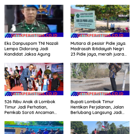
Eks Danpuspom TNI Nazali
Mutiara di pesisir Pidie jaya.
Lempo Didorong Jadi
Madrasah Ibtidaiyah Negri
Kandidat Jaksa Agung
23 Pidie jaya, meraih juara
tingkat propinsi dan nasional
526 Ribu Anak di Lombok
Bupati Lombok Timur
Timur Jadi Perhatian,
Hentikan Perjalanan, Jalan
Pemkab Soroti Ancaman
Berlubang Langsung Jadi
Kekerasan hingga
Perhatian
Pernikahan Dini