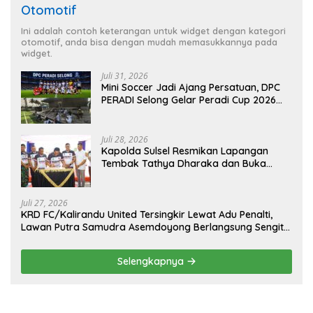
Otomotif
Ini adalah contoh keterangan untuk widget dengan kategori
otomotif, anda bisa dengan mudah memasukkannya pada
widget.
Juli 31, 2026
Mini Soccer Jadi Ajang Persatuan, DPC
PERADI Selong Gelar Peradi Cup 2026
Sambut Hari Kemerdekaan
Juli 28, 2026
Kapolda Sulsel Resmikan Lapangan
Tembak Tathya Dharaka dan Buka
Kejuaraan Menembak Bupati Sidrap Cup
II Tahun 2026
Juli 27, 2026
KRD FC/Kalirandu United Tersingkir Lewat Adu Penalti,
Lawan Putra Samudra Asemdoyong Berlangsung Sengit
namun Tetap Kondusif
Selengkapnya