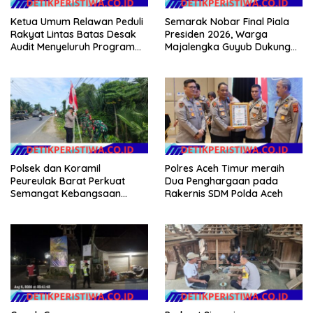
Ketua Umum Relawan Peduli
Semarak Nobar Final Piala
Rakyat Lintas Batas Desak
Presiden 2026, Warga
Audit Menyeluruh Program
Majalengka Guyub Dukung
Pemulihan Pertanian Bireuen,
Persib di Saung Nganteur
Pertanyakan Efektivitas
Kahayang
Kinerja Dinas Pertanian
Polsek dan Koramil
Polres Aceh Timur meraih
Peureulak Barat Perkuat
Dua Penghargaan pada
Semangat Kebangsaan
Rakernis SDM Polda Aceh
Lewat Pemasangan Bendera
Merah Putih