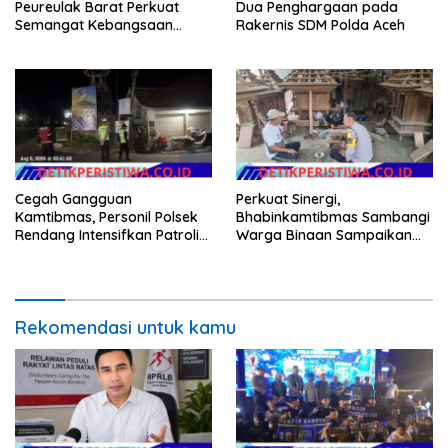
Peureulak Barat Perkuat
Dua Penghargaan pada
Semangat Kebangsaan
Rakernis SDM Polda Aceh
Lewat Pemasangan Bendera
Merah Putih
Cegah Gangguan
Perkuat Sinergi,
Kamtibmas, Personil Polsek
Bhabinkamtibmas Sambangi
Rendang Intensifkan Patroli
Warga Binaan Sampaikan
di Wilayah Kec. Rendang
Pesan Kamtibmas
Rekomendasi untuk kamu