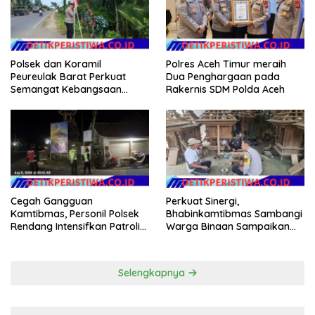
Polsek dan Koramil
Polres Aceh Timur meraih
Peureulak Barat Perkuat
Dua Penghargaan pada
Semangat Kebangsaan
Rakernis SDM Polda Aceh
Lewat Pemasangan Bendera
Merah Putih
Cegah Gangguan
Perkuat Sinergi,
Kamtibmas, Personil Polsek
Bhabinkamtibmas Sambangi
Rendang Intensifkan Patroli
Warga Binaan Sampaikan
di Wilayah Kec. Rendang
Pesan Kamtibmas
Selengkapnya