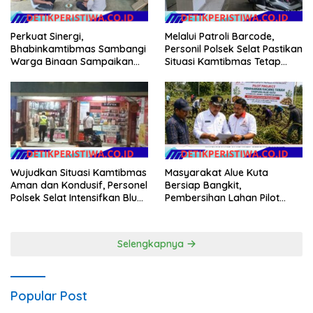
Melalui Patroli Barcode,
Perkuat Sinergi,
Personil Polsek Selat Pastikan
Bhabinkamtibmas Sambangi
Situasi Kamtibmas Tetap
Warga Binaan Sampaikan
Aman dan Kondusif
Pesan Kamtibmas
Wujudkan Situasi Kamtibmas
Masyarakat Alue Kuta
Aman dan Kondusif, Personel
Bersiap Bangkit,
Polsek Selat Intensifkan Blue
Pembersihan Lahan Pilot
Light Patrol di Wilayah Desa
Project Penanaman Kacang
Duda
Tanah Dimulai Sabtu
Selengkapnya
Popular Post