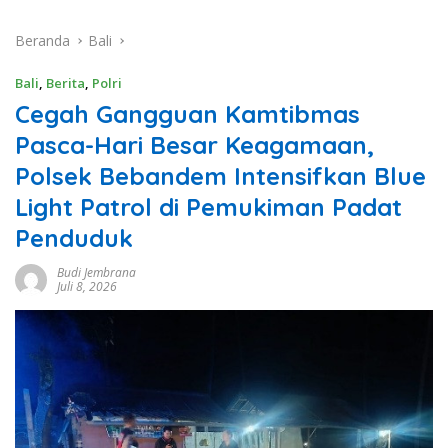
Beranda
Bali
Bali
,
Berita
,
Polri
Cegah Gangguan Kamtibmas
Pasca-Hari Besar Keagamaan,
Polsek Bebandem Intensifkan Blue
Light Patrol di Pemukiman Padat
Penduduk
Budi Jembrana
Juli 8, 2026