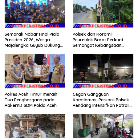
Semarak Nobar Final Piala
Polsek dan Koramil
Presiden 2026, Warga
Peureulak Barat Perkuat
Majalengka Guyub Dukung
Semangat Kebangsaan
Persib di Saung Nganteur
Lewat Pemasangan Bendera
Kahayang
Merah Putih
Polres Aceh Timur meraih
Cegah Gangguan
Dua Penghargaan pada
Kamtibmas, Personil Polsek
Rakernis SDM Polda Aceh
Rendang Intensifkan Patroli
di Wilayah Kec. Rendang