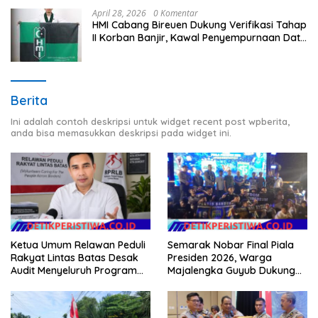
April 28, 2026
0 Komentar
HMI Cabang Bireuen Dukung Verifikasi Tahap
II Korban Banjir, Kawal Penyempurnaan Data
Berdasarkan BPBD
Berita
Ini adalah contoh deskripsi untuk widget recent post wpberita,
anda bisa memasukkan deskripsi pada widget ini.
Ketua Umum Relawan Peduli
Semarak Nobar Final Piala
Rakyat Lintas Batas Desak
Presiden 2026, Warga
Audit Menyeluruh Program
Majalengka Guyub Dukung
Pemulihan Pertanian Bireuen,
Persib di Saung Nganteur
Pertanyakan Efektivitas
Kahayang
Kinerja Dinas Pertanian