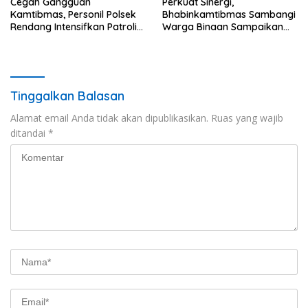
Cegah Gangguan
Perkuat Sinergi,
Kamtibmas, Personil Polsek
Bhabinkamtibmas Sambangi
Rendang Intensifkan Patroli
Warga Binaan Sampaikan
di Wilayah Kec. Rendang
Pesan Kamtibmas
Tinggalkan Balasan
Alamat email Anda tidak akan dipublikasikan.
Ruas yang wajib
ditandai
*