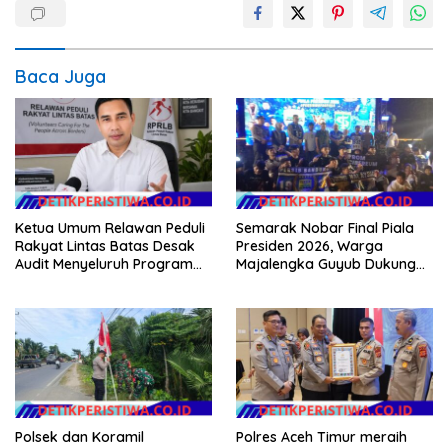
Baca Juga
Ketua Umum Relawan Peduli
Semarak Nobar Final Piala
Rakyat Lintas Batas Desak
Presiden 2026, Warga
Audit Menyeluruh Program
Majalengka Guyub Dukung
Pemulihan Pertanian Bireuen,
Persib di Saung Nganteur
Pertanyakan Efektivitas
Kahayang
Kinerja Dinas Pertanian
Polsek dan Koramil
Polres Aceh Timur meraih