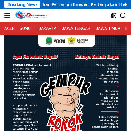
Langsung
ertanian Bireuen, Pertanyakan Efektivitas Kinerja Dinas Pert
Breaking News
ke
konten
ACEH
SUMUT
JAKARTA
JAWA TENGAH
JAWA TIMUR
BA