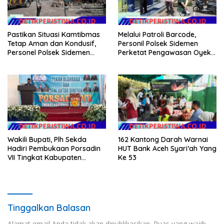
Pastikan Situasi Kamtibmas
Melalui Patroli Barcode,
Tetap Aman dan Kondusif,
Personil Polsek Sidemen
Personel Polsek Sidemen
Perketat Pengawasan Oyek
Gelar Patroli Dialogis
Vital dan Pusat Keramaian
Wakili Bupati, Plh Sekda
162 Kantong Darah Warnai
Hadiri Pembukaan Porsadin
HUT Bank Aceh Syari’ah Yang
VII Tingkat Kabupaten
Ke 53
Labuhanbatu
Tinggalkan Balasan
Alamat email Anda tidak akan dipublikasikan.
Ruas yang wajib