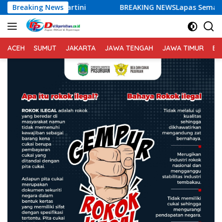
Langsung
Breaking News
BREAKING NEWSLapas Semarang Gagalkan Penyelundupa
ke
konten
ACEH
SUMUT
JAKARTA
JAWA TENGAH
JAWA TIMUR
BA