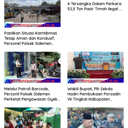
Merah Putih
4 Tersangka Dalam Perkara
52,5 Ton Pasir Timah Ilegal Di
Belitung*
Pastikan Situasi Kamtibmas
Tetap Aman dan Kondusif,
Personel Polsek Sidemen
Gelar Patroli Dialogis
Melalui Patroli Barcode,
Wakili Bupati, Plh Sekda
Personil Polsek Sidemen
Hadiri Pembukaan Porsadin
Perketat Pengawasan Oyek
VII Tingkat Kabupaten
Vital dan Pusat Keramaian
Labuhanbatu