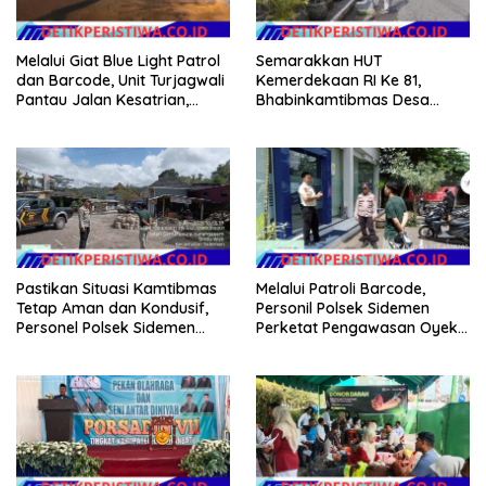
Melalui Giat Blue Light Patrol
Semarakkan HUT
dan Barcode, Unit Turjagwali
Kemerdekaan RI Ke 81,
Pantau Jalan Kesatrian,
Bhabinkamtibmas Desa
Diponogoro dan Kartini
Sangkan Gunung Ajak
Warganya Kibarkan Bendera
Merah Putih
Pastikan Situasi Kamtibmas
Melalui Patroli Barcode,
Tetap Aman dan Kondusif,
Personil Polsek Sidemen
Personel Polsek Sidemen
Perketat Pengawasan Oyek
Gelar Patroli Dialogis
Vital dan Pusat Keramaian