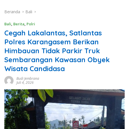
Beranda
Bali
Bali
,
Berita
,
Polri
Cegah Lakalantas, Satlantas
Polres Karangasem Berikan
Himbauan Tidak Parkir Truk
Sembarangan Kawasan Obyek
Wisata Candidasa
Budi Jembrana
Juli 4, 2026