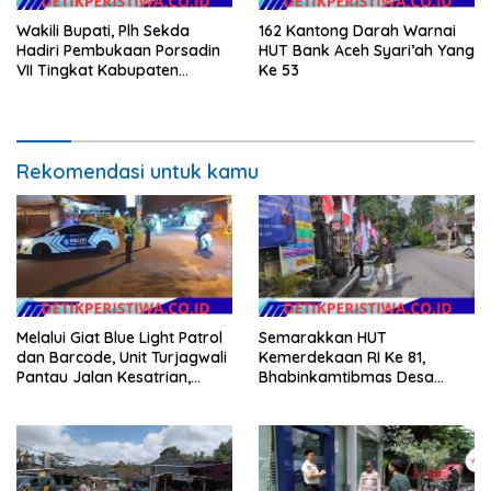
Wakili Bupati, Plh Sekda
162 Kantong Darah Warnai
Hadiri Pembukaan Porsadin
HUT Bank Aceh Syari’ah Yang
VII Tingkat Kabupaten
Ke 53
Labuhanbatu
Rekomendasi untuk kamu
Melalui Giat Blue Light Patrol
Semarakkan HUT
dan Barcode, Unit Turjagwali
Kemerdekaan RI Ke 81,
Pantau Jalan Kesatrian,
Bhabinkamtibmas Desa
Diponogoro dan Kartini
Sangkan Gunung Ajak
Warganya Kibarkan Bendera
Merah Putih