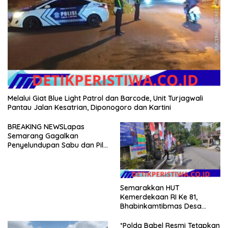
Melalui Giat Blue Light Patrol dan Barcode, Unit Turjagwali
Pantau Jalan Kesatrian, Diponogoro dan Kartini
BREAKING NEWSLapas
Semarang Gagalkan
Penyelundupan Sabu dan Pil
Koplo Lewat Modus Lempar
Paket, DPD GERAM Jateng
Beri Dukungan Penuh
Semarakkan HUT
Kemerdekaan RI Ke 81,
Bhabinkamtibmas Desa
Sangkan Gunung Ajak
Warganya Kibarkan Bendera
*Polda Babel Resmi Tetapkan