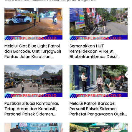
Melalui Giat Blue Light Patrol
Semarakkan HUT
dan Barcode, Unit Turjagwali
Kemerdekaan RI Ke 81,
Pantau Jalan Kesatrian,
Bhabinkamtibmas Desa
Diponogoro dan Kartini
Sangkan Gunung Ajak
Warganya Kibarkan Bendera
Merah Putih
Pastikan Situasi Kamtibmas
Melalui Patroli Barcode,
Tetap Aman dan Kondusif,
Personil Polsek Sidemen
Personel Polsek Sidemen
Perketat Pengawasan Oyek
Gelar Patroli Dialogis
Vital dan Pusat Keramaian