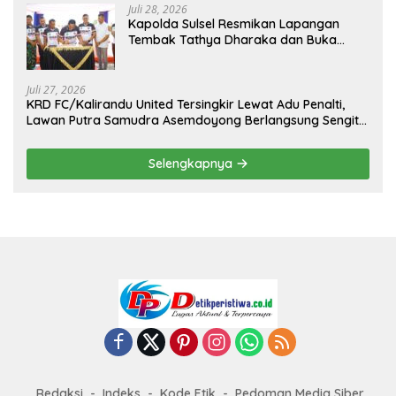
Juli 28, 2026
Kapolda Sulsel Resmikan Lapangan
Tembak Tathya Dharaka dan Buka
Kejuaraan Menembak Bupati Sidrap Cup
II Tahun 2026
Juli 27, 2026
KRD FC/Kalirandu United Tersingkir Lewat Adu Penalti,
Lawan Putra Samudra Asemdoyong Berlangsung Sengit
namun Tetap Kondusif
Selengkapnya
Redaksi
Indeks
Kode Etik
Pedoman Media Siber