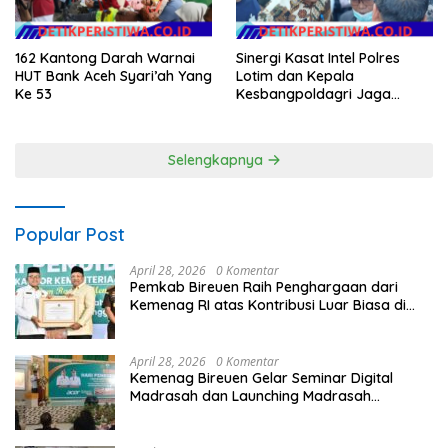
162 Kantong Darah Warnai
Sinergi Kasat Intel Polres
HUT Bank Aceh Syari’ah Yang
Lotim dan Kepala
Ke 53
Kesbangpoldagri Jaga
Kondusivitas Aksi Damai
Masyarakat
Selengkapnya
Popular Post
April 28, 2026
0 Komentar
Pemkab Bireuen Raih Penghargaan dari
Kemenag RI atas Kontribusi Luar Biasa di
Sektor Keagamaan dan Pendidikan
April 28, 2026
0 Komentar
Kemenag Bireuen Gelar Seminar Digital
Madrasah dan Launching Madrasah
Unggulan Peringati Hardiknas 2026