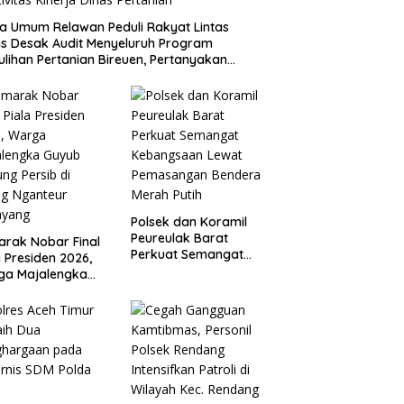
a Umum Relawan Peduli Rakyat Lintas
s Desak Audit Menyeluruh Program
lihan Pertanian Bireuen, Pertanyakan
tivitas Kinerja Dinas Pertanian
Polsek dan Koramil
Peureulak Barat
rak Nobar Final
Perkuat Semangat
a Presiden 2026,
Kebangsaan Lewat
ga Majalengka
Pemasangan Bendera
b Dukung Persib
Merah Putih
aung Nganteur
ayang