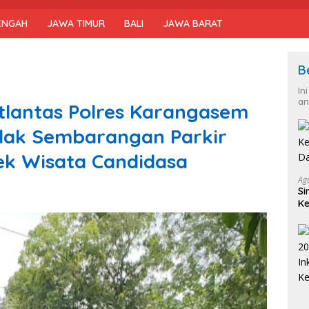
ENGAH
JAWA TIMUR
BALI
JAWA BARAT
B
In
an
tlantas Polres Karangasem
dak Sembarangan Parkir
ek Wisata Candidasa
Ag
Si
Ke
D