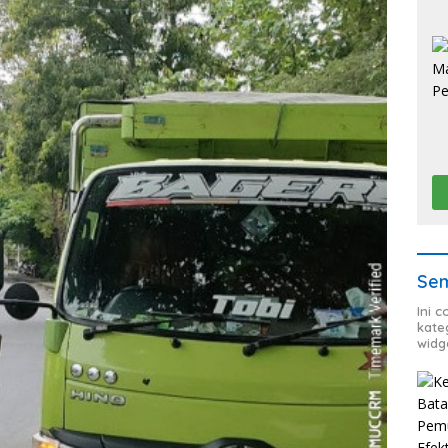
Sem
Ini 
kate
widg