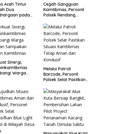
es Aceh Timur
Cegah Gangguan
aih Dua
Kamtibmas, Personil
ghargaan pada
Polsek Rendang
rnis SDM Polda
Intensifkan Patroli di
h
Wilayah Kec.
Rendang
uat Sinergi,
binkamtibmas
Melalui Patroli
bangi Warga
Barcode, Personil
aan Sampaikan
Polsek Selat Pastikan
an Kamtibmas
Situasi Kamtibmas
Tetap Aman dan
Kondusif
Masyarakat Alue Kuta