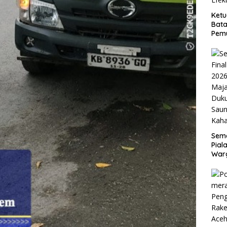
Ketu
Bata
Pemu
Efek
Sema
Pial
War
Guyu
di S
Kah