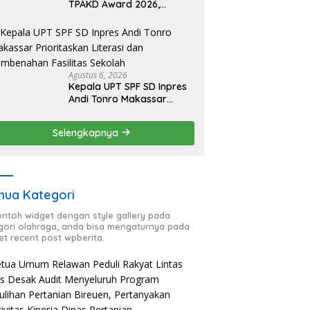
TPAKD Award 2026,
Lombok Timur Andalkan
Program Inklusi Keuangan
untuk Dongkrak
Kesejahteraan Warga
Agustus 6, 2026
Kepala UPT SPF SD Inpres
Andi Tonro Makassar
Prioritaskan Literasi dan
Pembenahan Fasilitas
Selengkapnya
Sekolah
ua Kategori
contoh widget dengan style gallery pada
gori olahraga, anda bisa mengaturnya pada
et recent post wpberita.