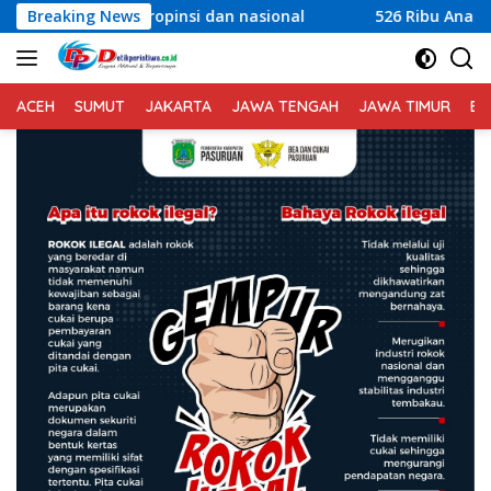
Langsung
si dan nasional
Breaking News
526 Ribu Anak di Lombok Timur Jadi Pe
ke
konten
ACEH
SUMUT
JAKARTA
JAWA TENGAH
JAWA TIMUR
BA