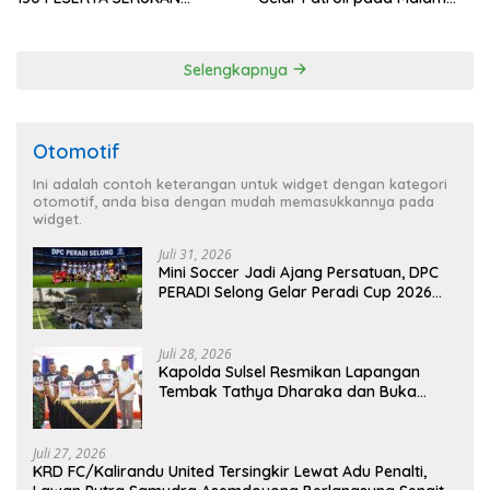
EVALUASI APBD Rp9,49 MILIAR
Minggu
Selengkapnya
Otomotif
Ini adalah contoh keterangan untuk widget dengan kategori
otomotif, anda bisa dengan mudah memasukkannya pada
widget.
Juli 31, 2026
Mini Soccer Jadi Ajang Persatuan, DPC
PERADI Selong Gelar Peradi Cup 2026
Sambut Hari Kemerdekaan
Juli 28, 2026
Kapolda Sulsel Resmikan Lapangan
Tembak Tathya Dharaka dan Buka
Kejuaraan Menembak Bupati Sidrap Cup
II Tahun 2026
Juli 27, 2026
KRD FC/Kalirandu United Tersingkir Lewat Adu Penalti,