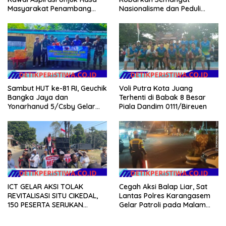
Masyarakat Penambang
Nasionalisme dan Peduli
Timah di lokasi Halaman
Pesisir di Kampung Nelayan
Kantor Operasional PT.Timah
Kecamatan Gantung.
Voli Putra Kota Juang
Sambut HUT ke-81 RI, Geuchik
Terhenti di Babak 8 Besar
Bangka Jaya dan
Piala Dandim 0111/Bireuen
Yonarhanud 5/Csby Gelar
Gotong Royong dalam
Gerakan Indonesia Asri
ICT GELAR AKSI TOLAK
Cegah Aksi Balap Liar, Sat
REVITALISASI SITU CIKEDAL,
Lantas Polres Karangasem
150 PESERTA SERUKAN
Gelar Patroli pada Malam
EVALUASI APBD Rp9,49 MILIAR
Minggu