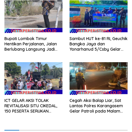
Bupati Lombok Timur
Sambut HUT ke-81 RI, Geuchik
Hentikan Perjalanan, Jalan
Bangka Jaya dan
Berlubang Langsung Jadi
Yonarhanud 5/Csby Gelar
Perhatian
Gotong Royong dalam
Gerakan Indonesia Asri
ICT GELAR AKSI TOLAK
Cegah Aksi Balap Liar, Sat
REVITALISASI SITU CIKEDAL,
Lantas Polres Karangasem
150 PESERTA SERUKAN
Gelar Patroli pada Malam
EVALUASI APBD Rp9,49 MILIAR
Minggu