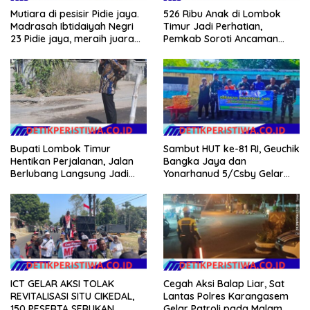
Mutiara di pesisir Pidie jaya.
526 Ribu Anak di Lombok
Madrasah Ibtidaiyah Negri
Timur Jadi Perhatian,
23 Pidie jaya, meraih juara
Pemkab Soroti Ancaman
tingkat propinsi dan nasional
Kekerasan hingga
Pernikahan Dini
Bupati Lombok Timur
Sambut HUT ke-81 RI, Geuchik
Hentikan Perjalanan, Jalan
Bangka Jaya dan
Berlubang Langsung Jadi
Yonarhanud 5/Csby Gelar
Perhatian
Gotong Royong dalam
Gerakan Indonesia Asri
ICT GELAR AKSI TOLAK
Cegah Aksi Balap Liar, Sat
REVITALISASI SITU CIKEDAL,
Lantas Polres Karangasem
150 PESERTA SERUKAN
Gelar Patroli pada Malam