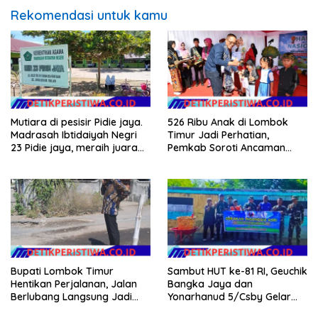
Rekomendasi untuk kamu
Mutiara di pesisir Pidie jaya.
526 Ribu Anak di Lombok
Madrasah Ibtidaiyah Negri
Timur Jadi Perhatian,
23 Pidie jaya, meraih juara
Pemkab Soroti Ancaman
tingkat propinsi dan nasional
Kekerasan hingga
Pernikahan Dini
Bupati Lombok Timur
Sambut HUT ke-81 RI, Geuchik
Hentikan Perjalanan, Jalan
Bangka Jaya dan
Berlubang Langsung Jadi
Yonarhanud 5/Csby Gelar
Perhatian
Gotong Royong dalam