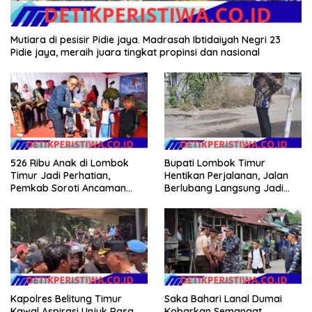
Mutiara di pesisir Pidie jaya. Madrasah Ibtidaiyah Negri 23
Pidie jaya, meraih juara tingkat propinsi dan nasional
526 Ribu Anak di Lombok
Bupati Lombok Timur
Timur Jadi Perhatian,
Hentikan Perjalanan, Jalan
Pemkab Soroti Ancaman
Berlubang Langsung Jadi
Kekerasan hingga
Perhatian
Pernikahan Dini
Kapolres Belitung Timur
Saka Bahari Lanal Dumai
Kawal Aspirasi Unjuk Rasa
Kobarkan Semangat