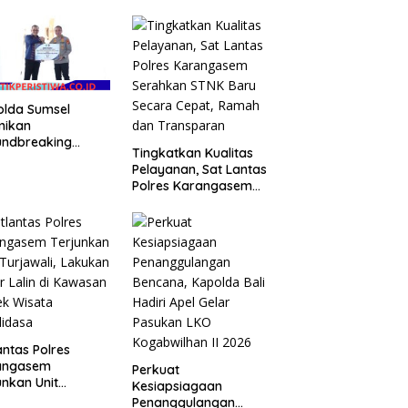
, Kapolres
Lepas Bhayangkara
kan Apresiasi
Bali FC ke Piala
ian Target
Soeratin 2026
ma Operasi
olda Sumsel
mikan
undbreaking
Tingkatkan Kualitas
ung Pelayanan
Pelayanan, Sat Lantas
 Prototype di
Polres Karangasem
embang
Serahkan STNK Baru
Secara Cepat, Ramah
dan Transparan
antas Polres
angasem
Perkuat
unkan Unit
Kesiapsiagaan
awali, Lakukan
Penanggulangan