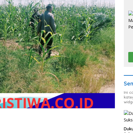
Sem
Ini 
kate
widg
Duku