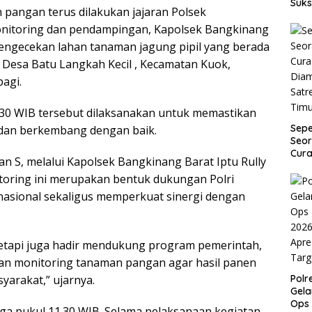
Suks
angan terus dilakukan jajaran Polsek
onitoring dan pendampingan, Kapolsek Bangkinang
 pengecekan lahan tanaman jagung pipil yang berada
n Desa Batu Langkah Kecil , Kecamatan Kuok,
agi.
9.30 WIB tersebut dilaksanakan untuk memastikan
Sep
 dan berkembang dengan baik.
Seor
Cura
 S, melalui Kapolsek Bangkinang Barat Iptu Rully
Dia
toring ini merupakan bentuk dukungan Polri
Satr
Tim
asional sekaligus memperkuat sinergi dengan
tetapi juga hadir mendukung program pemerintah,
an monitoring tanaman pangan agar hasil panen
Pol
yarakat,” ujarnya.
Gela
Ops
ga pukul 11.30 WIB. Selama pelaksanaan kegiatan,