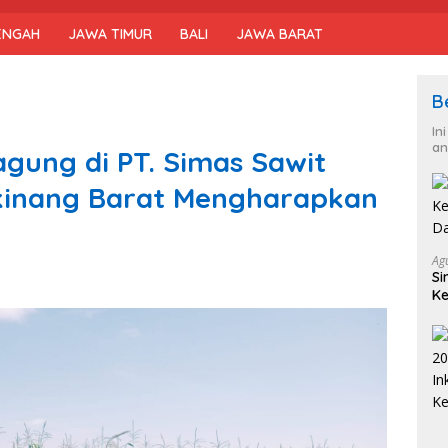
ENGAH
JAWA TIMUR
BALI
JAWA BARAT
B
In
an
gung di PT. Simas Sawit
gkinang Barat Mengharapkan
Ag
Si
Ke
D