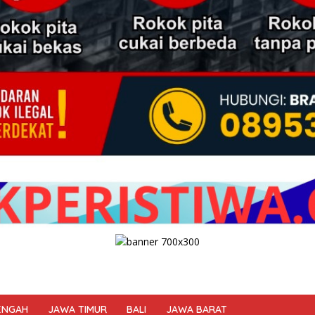
ENGAH
JAWA TIMUR
BALI
JAWA BARAT