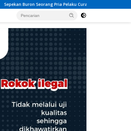
 Pelaku Curas Berhasil Diamankan Tim SW Satreskrim Polres OK