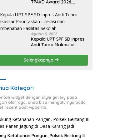
TPAKD Award 2026,
Lombok Timur Andalkan
Program Inklusi Keuangan
untuk Dongkrak
Kesejahteraan Warga
Agustus 6, 2026
Kepala UPT SPF SD Inpres
Andi Tonro Makassar
Prioritaskan Literasi dan
Pembenahan Fasilitas
Selengkapnya
Sekolah
ua Kategori
contoh widget dengan style gallery pada
gori olahraga, anda bisa mengaturnya pada
et recent post wpberita.
ng Ketahanan Pangan, Polsek Belitang III