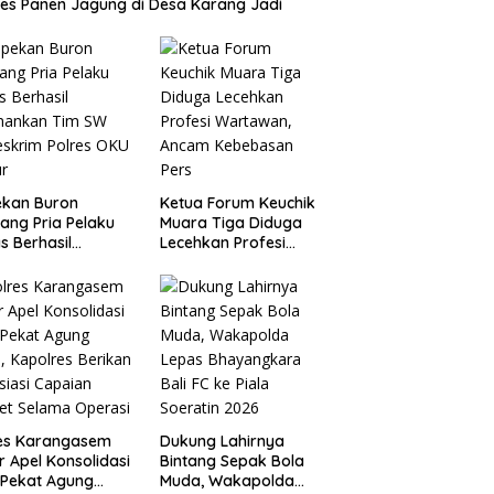
es Panen Jagung di Desa Karang Jadi
ekan Buron
Ketua Forum Keuchik
ang Pria Pelaku
Muara Tiga Diduga
s Berhasil
Lecehkan Profesi
mankan Tim SW
Wartawan, Ancam
eskrim Polres OKU
Kebebasan Pers
ur
res Karangasem
Dukung Lahirnya
r Apel Konsolidasi
Bintang Sepak Bola
 Pekat Agung
Muda, Wakapolda