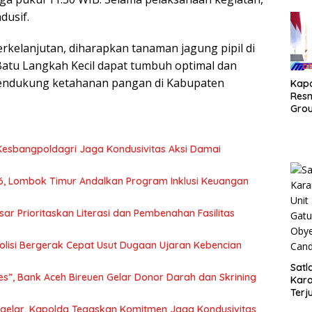
2026
dusif.
Beri
Capa
Sela
elanjutan, diharapkan tanaman jagung pipil di
 Batu Langkah Kecil dapat tumbuh optimal dan
mendukung ketahanan pangan di Kabupaten
Kap
Res
Gro
Ged
BPKB
Pal
a Kesbangpoldagri Jaga Kondusivitas Aksi Damai
6, Lombok Timur Andalkan Program Inklusi Keuangan
ar Prioritaskan Literasi dan Pembenahan Fasilitas
Polisi Bergerak Cepat Usut Dugaan Ujaran Kebencian
Satl
es”, Bank Aceh Bireuen Gelar Donor Darah dan Skrining
Kar
Terj
Turj
igelar, Kapolda Tegaskan Komitmen Jaga Kondusivitas