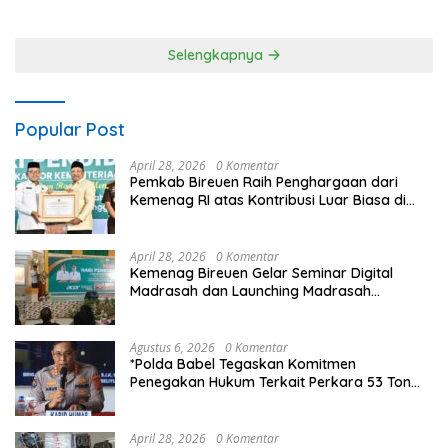
Blue Light Patrol Berikan
Pelajar Hadapi Era Digital
Himbauan Tidak Parkir Truk
Sembarangan di Kawasan
Selengkapnya
Wisata
Popular Post
April 28, 2026
0 Komentar
Pemkab Bireuen Raih Penghargaan dari
Kemenag RI atas Kontribusi Luar Biasa di
Sektor Keagamaan dan Pendidikan
April 28, 2026
0 Komentar
Kemenag Bireuen Gelar Seminar Digital
Madrasah dan Launching Madrasah
Unggulan Peringati Hardiknas 2026
Agustus 6, 2026
0 Komentar
*Polda Babel Tegaskan Komitmen
Penegakan Hukum Terkait Perkara 53 Ton
Pasir Timah Ilegal Di Belitung*
April 28, 2026
0 Komentar