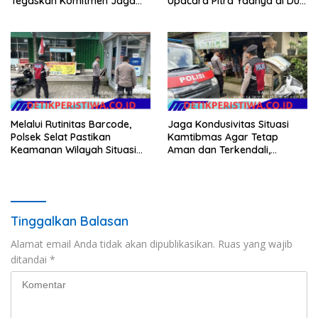
Tegaskan Komitmen Jaga
Upacara Pitra Yadnya di Dua
Kondusivitas Proyek
Lokasi ​KARANGASEM |
Melalui Rutinitas Barcode,
Jaga Kondusivitas Situasi
Polsek Selat Pastikan
Kamtibmas Agar Tetap
Keamanan Wilayah Situasi
Aman dan Terkendali,
Kamtibmas Tetap Kondusif
Personil Polsek Selat
Gelar Patroli Dialogis
Tinggalkan Balasan
Alamat email Anda tidak akan dipublikasikan.
Ruas yang wajib
ditandai
*