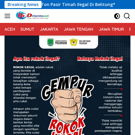
Langsung
Pasir Timah Ilegal Di Belitung*
Breaking News
Kadis Kominfo Merang
ke
konten
ACEH
SUMUT
JAKARTA
JAWA TENGAH
JAWA TIMUR
BA