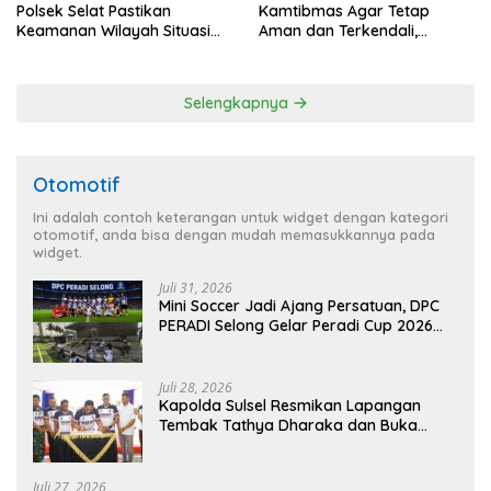
Polsek Selat Pastikan
Kamtibmas Agar Tetap
Keamanan Wilayah Situasi
Aman dan Terkendali,
Kamtibmas Tetap Kondusif
Personil Polsek Selat
Gelar Patroli Dialogis
Selengkapnya
Otomotif
Ini adalah contoh keterangan untuk widget dengan kategori
otomotif, anda bisa dengan mudah memasukkannya pada
widget.
Juli 31, 2026
Mini Soccer Jadi Ajang Persatuan, DPC
PERADI Selong Gelar Peradi Cup 2026
Sambut Hari Kemerdekaan
Juli 28, 2026
Kapolda Sulsel Resmikan Lapangan
Tembak Tathya Dharaka dan Buka
Kejuaraan Menembak Bupati Sidrap Cup
II Tahun 2026
Juli 27, 2026