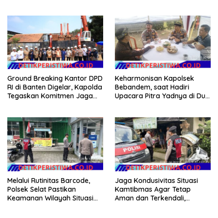
Wartawan
Kota Langsa
Ground Breaking Kantor DPD
Keharmonisan Kapolsek
RI di Banten Digelar, Kapolda
Bebandem, saat Hadiri
Tegaskan Komitmen Jaga
Upacara Pitra Yadnya di Dua
Kondusivitas Proyek
Lokasi ​KARANGASEM |
Melalui Rutinitas Barcode,
Jaga Kondusivitas Situasi
Polsek Selat Pastikan
Kamtibmas Agar Tetap
Keamanan Wilayah Situasi
Aman dan Terkendali,
Kamtibmas Tetap Kondusif
Personil Polsek Selat
Gelar Patroli Dialogis