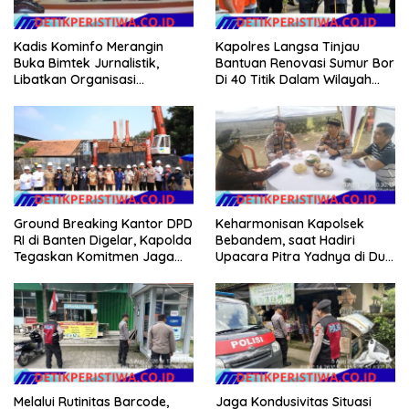
Kadis Kominfo Merangin
Kapolres Langsa Tinjau
Buka Bimtek Jurnalistik,
Bantuan Renovasi Sumur Bor
Libatkan Organisasi
Di 40 Titik Dalam Wilayah
Wartawan
Kota Langsa
Ground Breaking Kantor DPD
Keharmonisan Kapolsek
RI di Banten Digelar, Kapolda
Bebandem, saat Hadiri
Tegaskan Komitmen Jaga
Upacara Pitra Yadnya di Dua
Kondusivitas Proyek
Lokasi ​KARANGASEM |
Melalui Rutinitas Barcode,
Jaga Kondusivitas Situasi