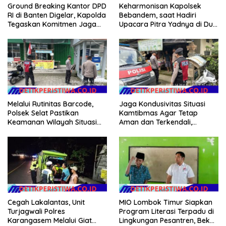
Ground Breaking Kantor DPD
Keharmonisan Kapolsek
RI di Banten Digelar, Kapolda
Bebandem, saat Hadiri
Tegaskan Komitmen Jaga
Upacara Pitra Yadnya di Dua
Kondusivitas Proyek
Lokasi ​KARANGASEM |
Melalui Rutinitas Barcode,
Jaga Kondusivitas Situasi
Polsek Selat Pastikan
Kamtibmas Agar Tetap
Keamanan Wilayah Situasi
Aman dan Terkendali,
Kamtibmas Tetap Kondusif
Personil Polsek Selat
Gelar Patroli Dialogis
Cegah Lakalantas, Unit
MIO Lombok Timur Siapkan
Turjagwali Polres
Program Literasi Terpadu di
Karangasem Melalui Giat
Lingkungan Pesantren, Bekali