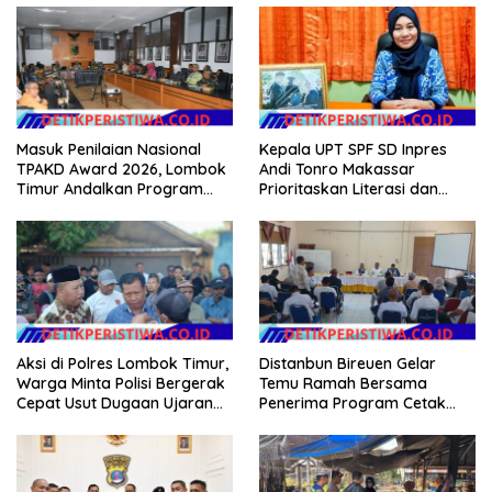
Kepala UPT SPF SD Inpres
Masuk Penilaian Nasional
Andi Tonro Makassar
TPAKD Award 2026, Lombok
Prioritaskan Literasi dan
Timur Andalkan Program
Pembenahan Fasilitas
Inklusi Keuangan untuk
Sekolah
Dongkrak Kesejahteraan
Warga
Aksi di Polres Lombok Timur,
Distanbun Bireuen Gelar
Warga Minta Polisi Bergerak
Temu Ramah Bersama
Cepat Usut Dugaan Ujaran
Penerima Program Cetak
Kebencian terhadap Bupati
Sawah Rakyat (CSR)”
Klarifikasi Isu Hoax