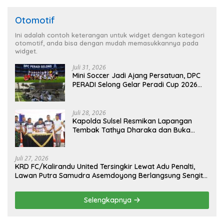
Otomotif
Ini adalah contoh keterangan untuk widget dengan kategori
otomotif, anda bisa dengan mudah memasukkannya pada
widget.
Juli 31, 2026
Mini Soccer Jadi Ajang Persatuan, DPC
PERADI Selong Gelar Peradi Cup 2026
Sambut Hari Kemerdekaan
Juli 28, 2026
Kapolda Sulsel Resmikan Lapangan
Tembak Tathya Dharaka dan Buka
Kejuaraan Menembak Bupati Sidrap Cup
II Tahun 2026
Juli 27, 2026
KRD FC/Kalirandu United Tersingkir Lewat Adu Penalti,
Lawan Putra Samudra Asemdoyong Berlangsung Sengit
namun Tetap Kondusif
Selengkapnya