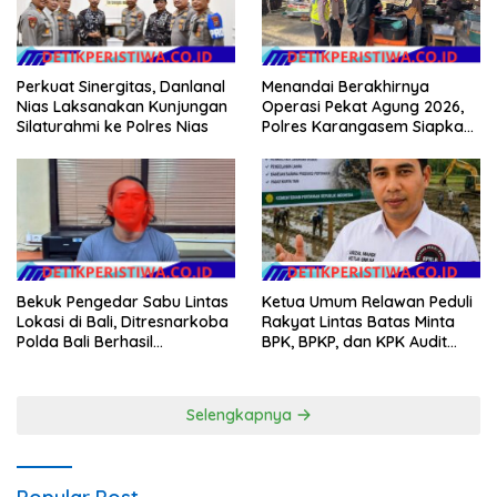
Perkuat Sinergitas, Danlanal
Menandai Berakhirnya
Nias Laksanakan Kunjungan
Operasi Pekat Agung 2026,
Silaturahmi ke Polres Nias
Polres Karangasem Siapkan
Apel Konsolidasi Tegakkan
Harkamtibmas
Ketua Umum Relawan Peduli
Bekuk Pengedar Sabu Lintas
Rakyat Lintas Batas Minta
Lokasi di Bali, Ditresnarkoba
BPK, BPKP, dan KPK Audit
Polda Bali Berhasil
Menyeluruh Bantuan
Amankan Barang Bukti
Kementan Pascabanjir di
Seberat 123 Gram Lebih
Aceh
Selengkapnya