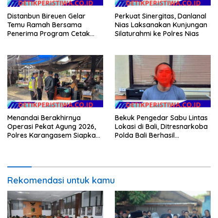
Distanbun Bireuen Gelar
Perkuat Sinergitas, Danlanal
Temu Ramah Bersama
Nias Laksanakan Kunjungan
Penerima Program Cetak
Silaturahmi ke Polres Nias
Sawah Rakyat (CSR)”
Klarifikasi Isu Hoax
Menandai Berakhirnya
Bekuk Pengedar Sabu Lintas
Operasi Pekat Agung 2026,
Lokasi di Bali, Ditresnarkoba
Polres Karangasem Siapkan
Polda Bali Berhasil
Apel Konsolidasi Tegakkan
Amankan Barang Bukti
Harkamtibmas
Seberat 123 Gram Lebih
Rekomendasi untuk kamu