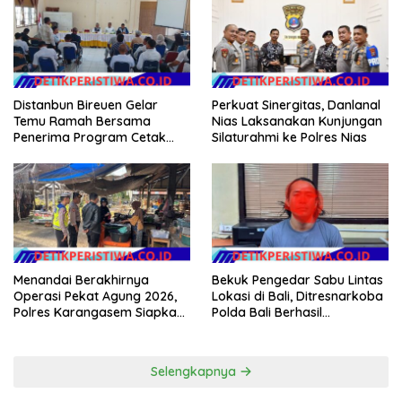
Warga
Distanbun Bireuen Gelar
Perkuat Sinergitas, Danlanal
Temu Ramah Bersama
Nias Laksanakan Kunjungan
Penerima Program Cetak
Silaturahmi ke Polres Nias
Sawah Rakyat (CSR)”
Klarifikasi Isu Hoax
Menandai Berakhirnya
Bekuk Pengedar Sabu Lintas
Operasi Pekat Agung 2026,
Lokasi di Bali, Ditresnarkoba
Polres Karangasem Siapkan
Polda Bali Berhasil
Apel Konsolidasi Tegakkan
Amankan Barang Bukti
Harkamtibmas
Seberat 123 Gram Lebih
Selengkapnya