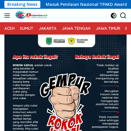
Langsung
suk Penilaian Nasional TPAKD Award 2026, Lombok Timur Anda
Breaking News
ke
konten
ACEH
SUMUT
JAKARTA
JAWA TENGAH
JAWA TIMUR
BA