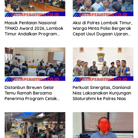
Masuk Penilaian Nasional
Aksi di Polres Lombok Timur,
TPAKD Award 2026, Lombok
Warga Minta Polisi Bergerak
Timur Andalkan Program
Cepat Usut Dugaan Ujaran
Inklusi Keuangan untuk
Kebencian terhadap Bupati
Dongkrak Kesejahteraan
Warga
Distanbun Bireuen Gelar
Perkuat Sinergitas, Danlanal
Temu Ramah Bersama
Nias Laksanakan Kunjungan
Penerima Program Cetak
Silaturahmi ke Polres Nias
Sawah Rakyat (CSR)”
Klarifikasi Isu Hoax