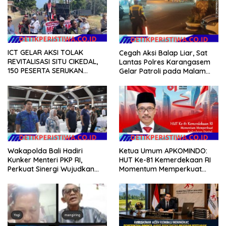
ICT GELAR AKSI TOLAK
Cegah Aksi Balap Liar, Sat
REVITALISASI SITU CIKEDAL,
Lantas Polres Karangasem
150 PESERTA SERUKAN
Gelar Patroli pada Malam
EVALUASI APBD Rp9,49 MILIAR
Minggu
Ketua Umum APKOMINDO:
Wakapolda Bali Hadiri
HUT Ke-81 Kemerdekaan RI
Kunker Menteri PKP RI,
Momentum Memperkuat
Perkuat Sinergi Wujudkan
Kedaulatan Digital, Inovasi
Hunian Layak bagi
Teknologi, dan Kepastian
Masyarakat
Hukum Menuju Indonesia
Emas 2045