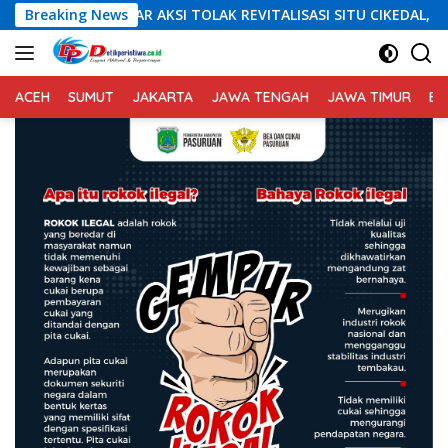
Langsung
TOLAK REVITALISASI SITU CIKEDAL, 150 PESERTA SERUKAN EVALUA
Breaking News
ke
konten
ACEH
SUMUT
JAKARTA
JAWA TENGAH
JAWA TIMUR
BA