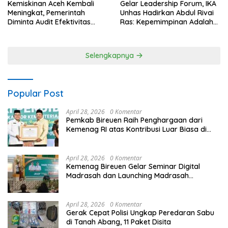
Kemiskinan Aceh Kembali
Gelar Leadership Forum, IKA
Meningkat, Pemerintah
Unhas Hadirkan Abdul Rivai
Diminta Audit Efektivitas
Ras: Kepemimpinan Adalah
Program Pertanian
Talenta yang Bisa Diasah
Selengkapnya
Popular Post
April 28, 2026
0 Komentar
Pemkab Bireuen Raih Penghargaan dari
Kemenag RI atas Kontribusi Luar Biasa di
Sektor Keagamaan dan Pendidikan
April 28, 2026
0 Komentar
Kemenag Bireuen Gelar Seminar Digital
Madrasah dan Launching Madrasah
Unggulan Peringati Hardiknas 2026
April 28, 2026
0 Komentar
Gerak Cepat Polisi Ungkap Peredaran Sabu
di Tanah Abang, 11 Paket Disita