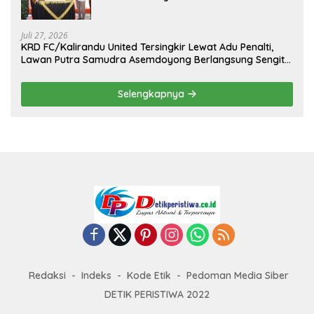
Kejuaraan Menembak Bupati Sidrap Cup
II Tahun 2026
Juli 27, 2026
KRD FC/Kalirandu United Tersingkir Lewat Adu Penalti,
Lawan Putra Samudra Asemdoyong Berlangsung Sengit
namun Tetap Kondusif
Selengkapnya
Redaksi
Indeks
Kode Etik
Pedoman Media Siber
DETIK PERISTIWA 2022