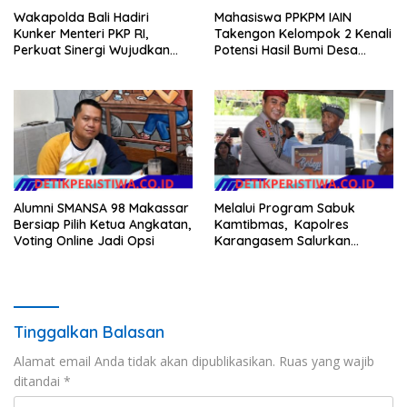
Wakapolda Bali Hadiri
Mahasiswa PPKPM IAIN
Kunker Menteri PKP RI,
Takengon Kelompok 2 Kenali
Perkuat Sinergi Wujudkan
Potensi Hasil Bumi Desa
Hunian Layak bagi
Pantan Nangka
Masyarakat
Alumni SMANSA 98 Makassar
Melalui Program Sabuk
Bersiap Pilih Ketua Angkatan,
Kamtibmas, Kapolres
Voting Online Jadi Opsi
Karangasem Salurkan
Bantuan Sembako kepada
Warga Kurang Mampu
Tinggalkan Balasan
Alamat email Anda tidak akan dipublikasikan.
Ruas yang wajib
ditandai
*