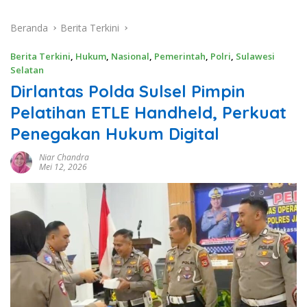
Beranda
Berita Terkini
Berita Terkini
,
Hukum
,
Nasional
,
Pemerintah
,
Polri
,
Sulawesi
Selatan
Dirlantas Polda Sulsel Pimpin
Pelatihan ETLE Handheld, Perkuat
Penegakan Hukum Digital
Niar Chandra
Mei 12, 2026