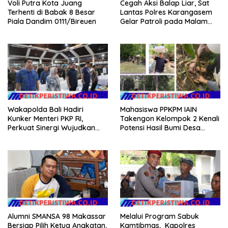
Voli Putra Kota Juang
Cegah Aksi Balap Liar, Sat
Terhenti di Babak 8 Besar
Lantas Polres Karangasem
Piala Dandim 0111/Bireuen
Gelar Patroli pada Malam
Minggu
Wakapolda Bali Hadiri
Mahasiswa PPKPM IAIN
Kunker Menteri PKP RI,
Takengon Kelompok 2 Kenali
Perkuat Sinergi Wujudkan
Potensi Hasil Bumi Desa
Hunian Layak bagi
Pantan Nangka
Masyarakat
Alumni SMANSA 98 Makassar
Melalui Program Sabuk
Bersiap Pilih Ketua Angkatan,
Kamtibmas, Kapolres