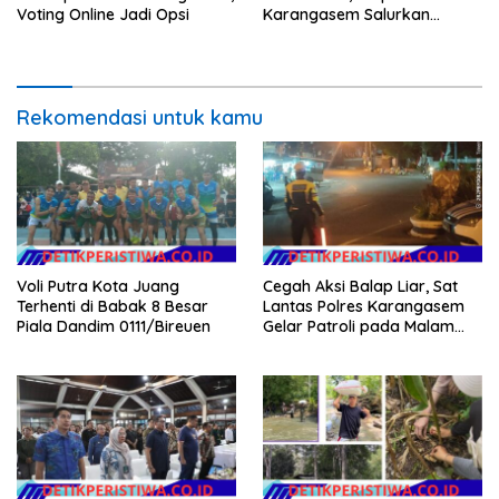
Voting Online Jadi Opsi
Karangasem Salurkan
Bantuan Sembako kepada
Warga Kurang Mampu
Rekomendasi untuk kamu
Voli Putra Kota Juang
Cegah Aksi Balap Liar, Sat
Terhenti di Babak 8 Besar
Lantas Polres Karangasem
Piala Dandim 0111/Bireuen
Gelar Patroli pada Malam
Minggu