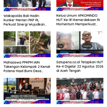
Ketua Umum APKOMINDO:
Wakapolda Bali Hadiri
HUT Ke-81 Kemerdekaan RI
Kunker Menteri PKP RI,
Momentum Memperkuat
Perkuat Sinergi Wujudkan
Kedaulatan Digital, Inovasi
Hunian Layak bagi
Teknologi, dan Kepastian
Masyarakat
Hukum Menuju Indonesia
Emas 2045
Satupena.co.id Tetapkan HUT
Mahasiswa PPKPM IAIN
Ke-4 Digelar 22 Agustus 2026
Takengon Kelompok 2 Kenali
di Aceh Tengah
Potensi Hasil Bumi Desa
Pantan Nangka