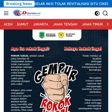
Langsung
 AKSI TOLAK REVITALISASI SITU CIKEDAL, 150 PESERTA SERUKAN E
Breaking News
ke
konten
ACEH
SUMUT
JAKARTA
JAWA TENGAH
JAWA TIMUR
BA