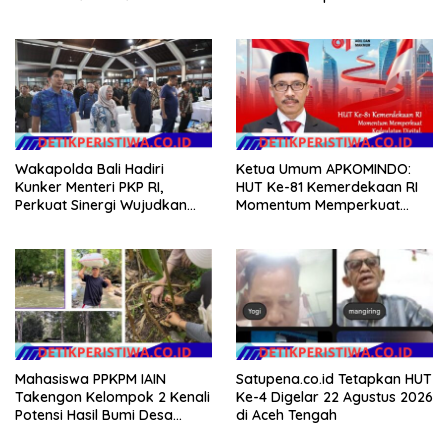
EVALUASI APBD Rp9,49 MILIAR
Minggu
Wakapolda Bali Hadiri
Ketua Umum APKOMINDO:
Kunker Menteri PKP RI,
HUT Ke-81 Kemerdekaan RI
Perkuat Sinergi Wujudkan
Momentum Memperkuat
Hunian Layak bagi
Kedaulatan Digital, Inovasi
Masyarakat
Teknologi, dan Kepastian
Hukum Menuju Indonesia
Emas 2045
Mahasiswa PPKPM IAIN
Satupena.co.id Tetapkan HUT
Takengon Kelompok 2 Kenali
Ke-4 Digelar 22 Agustus 2026
Potensi Hasil Bumi Desa
di Aceh Tengah
Pantan Nangka