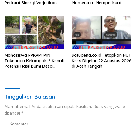
Perkuat Sinergi Wujudkan
Momentum Memperkuat
Hunian Layak bagi
Kedaulatan Digital, Inovasi
Masyarakat
Teknologi, dan Kepastian
Hukum Menuju Indonesia
Emas 2045
Mahasiswa PPKPM IAIN
Satupena.co.id Tetapkan HUT
Takengon Kelompok 2 Kenali
Ke-4 Digelar 22 Agustus 2026
Potensi Hasil Bumi Desa
di Aceh Tengah
Pantan Nangka
Tinggalkan Balasan
Alamat email Anda tidak akan dipublikasikan.
Ruas yang wajib
ditandai
*