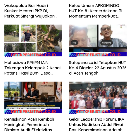
Wakapolda Bali Hadiri
Ketua Umum APKOMINDO:
Kunker Menteri PKP RI,
HUT Ke-81 Kemerdekaan RI
Perkuat Sinergi Wujudkan
Momentum Memperkuat
Hunian Layak bagi
Kedaulatan Digital, Inovasi
Masyarakat
Teknologi, dan Kepastian
Hukum Menuju Indonesia
Emas 2045
Mahasiswa PPKPM IAIN
Satupena.co.id Tetapkan HUT
Takengon Kelompok 2 Kenali
Ke-4 Digelar 22 Agustus 2026
Potensi Hasil Bumi Desa
di Aceh Tengah
Pantan Nangka
Kemiskinan Aceh Kembali
Gelar Leadership Forum, IKA
Meningkat, Pemerintah
Unhas Hadirkan Abdul Rivai
Diminta Audit Efektivitas
Ras: Kepemimpinan Adalah