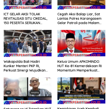
ICT GELAR AKSI TOLAK
Cegah Aksi Balap Liar, Sat
REVITALISASI SITU CIKEDAL,
Lantas Polres Karangasem
150 PESERTA SERUKAN
Gelar Patroli pada Malam
EVALUASI APBD Rp9,49 MILIAR
Minggu
Wakapolda Bali Hadiri
Ketua Umum APKOMINDO:
Kunker Menteri PKP RI,
HUT Ke-81 Kemerdekaan RI
Perkuat Sinergi Wujudkan
Momentum Memperkuat
Hunian Layak bagi
Kedaulatan Digital, Inovasi
Masyarakat
Teknologi, dan Kepastian
Hukum Menuju Indonesia
Emas 2045
Kemiskinan Aceh Kembali
Satupena.co.id Tetapkan HUT