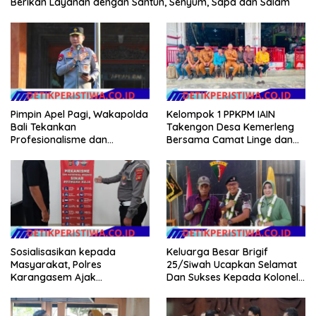
Berikan Layanan dengan Santun, Senyum, Sapa dan Salam
Kelompok 1 PPKPM IAIN
Pimpin Apel Pagi, Wakapolda
Takengon Desa Kemerleng
Bali Tekankan
Bersama Camat Linge dan
Profesionalisme dan
Reje Se-Kecamatan Linge
Kesiapsiagaan Personel
Salurkan Bantuan untuk
Korban Kebakaran di
Jagong Jeget
Sosialisasikan kepada
Keluarga Besar Brigif
Masyarakat, Polres
25/Siwah Ucapkan Selamat
Karangasem Ajak
Dan Sukses Kepada Kolonel
Masyarakat Manfaatkan
Inf Dr. Dimar Bahtera, S.Sos.,
Layanan SIM Online SINAR
M.AP