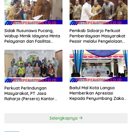
Sidak Rusunawa Pucang,
Pemkab Sidoarjo Perkuat
Wabup Mimik Idayana Minta
Pemberdayaan Masyarakat
Pelayanan dan Fasilitas
Pesisir melalui Pengelolaan
Penghuni Ditingkatkan
Mangrove Berkelanjutan
Baitul Mal Kota Langsa
Perkuat Perlindungan
Memberikan Apresiasi
Masyarakat, PT Jasa
Kepada Penyumbang Zakat
Raharja (Persero) Kantor
Melalui Gelaran Baitul Mal
Wilayah Utama DKI Jakarta
Award 2026
Sinergi Lintas Instansi
Selengkapnya