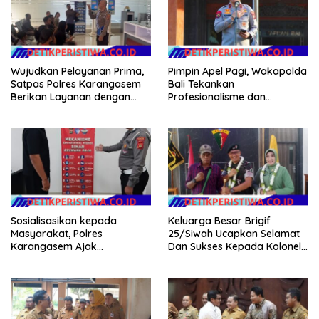
Wujudkan Pelayanan Prima,
Pimpin Apel Pagi, Wakapolda
Satpas Polres Karangasem
Bali Tekankan
Berikan Layanan dengan
Profesionalisme dan
Santun, Senyum, Sapa dan
Kesiapsiagaan Personel
Salam
Sosialisasikan kepada
Keluarga Besar Brigif
Masyarakat, Polres
25/Siwah Ucapkan Selamat
Karangasem Ajak
Dan Sukses Kepada Kolonel
Masyarakat Manfaatkan
Inf Dr. Dimar Bahtera, S.Sos.,
Layanan SIM Online SINAR
M.AP