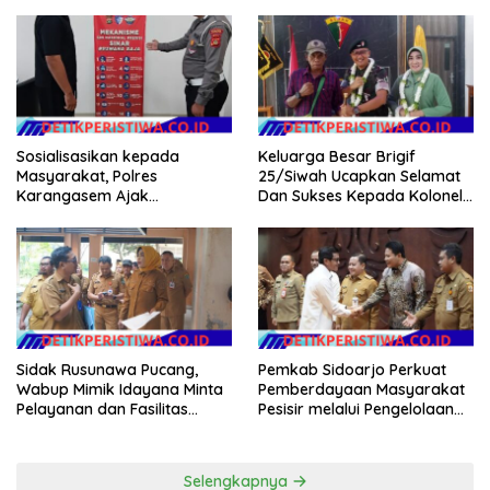
Santun, Senyum, Sapa dan
Kesiapsiagaan Personel
Salam
Sosialisasikan kepada
Keluarga Besar Brigif
Masyarakat, Polres
25/Siwah Ucapkan Selamat
Karangasem Ajak
Dan Sukses Kepada Kolonel
Masyarakat Manfaatkan
Inf Dr. Dimar Bahtera, S.Sos.,
Layanan SIM Online SINAR
M.AP
Sidak Rusunawa Pucang,
Pemkab Sidoarjo Perkuat
Wabup Mimik Idayana Minta
Pemberdayaan Masyarakat
Pelayanan dan Fasilitas
Pesisir melalui Pengelolaan
Penghuni Ditingkatkan
Mangrove Berkelanjutan
Selengkapnya