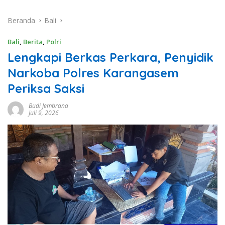
Beranda
Bali
Bali
,
Berita
,
Polri
Lengkapi Berkas Perkara, Penyidik
Narkoba Polres Karangasem
Periksa Saksi
Budi Jembrana
Juli 9, 2026