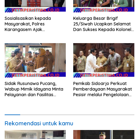
Sosialisasikan kepada
Keluarga Besar Brigif
Masyarakat, Polres
25/Siwah Ucapkan Selamat
Karangasem Ajak
Dan Sukses Kepada Kolonel
Masyarakat Manfaatkan
Inf Dr. Dimar Bahtera, S.Sos.,
Layanan SIM Online SINAR
M.AP
Sidak Rusunawa Pucang,
Pemkab Sidoarjo Perkuat
Wabup Mimik Idayana Minta
Pemberdayaan Masyarakat
Pelayanan dan Fasilitas
Pesisir melalui Pengelolaan
Penghuni Ditingkatkan
Mangrove Berkelanjutan
Rekomendasi untuk kamu