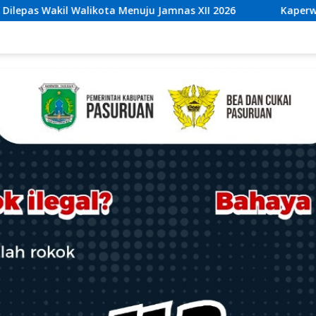
amnas XII 2026
Kaperwil Sumsel Media Rajawalinews A