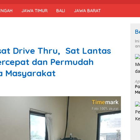
ENGAH
JAWA TIMUR
BALI
JAWA BARAT
B
In
an
at Drive Thru, Sat Lantas
ercepat dan Permudah
a Masyarakat
Ag
Po
Me
da