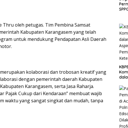
Per
SPPG
Ban
Laku
e Thru oleh petugas. Tim Pembina Samsat
Eval
Pemerintah Kabupaten Karangasem yang telah
program untuk mendukung Pendapatan Asli Daerah
motor.
KBPB
 merupakan kolaborasi dan trobosan kreatif yang
Komi
dal
olaborasi dengan pemerintah daerah Kabupaten
Aspi
Kabupaten Karangasem, serta Jasa Raharja.
Pem
Ket
ar Pajak Cukup dari Kendaraan” membuat wajib
m waktu yang sangat singkat dan mudah, tanpa