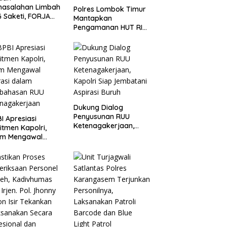
masalahan Limbah
Polres Lombok Timur
 Saketi, FORJA
Mantapkan
ten Dorong BGN
Pengamanan HUT RI
kan Audit dan
ke-81, Antisipasi
uasi Korcam
Kerawanan hingga
Sambut Agenda
Kapolri
Dukung Dialog
Penyusunan RUU
I Apresiasi
Ketenagakerjaan,
tmen Kapolri,
Kapolri Siap
am Mengawal
Jembatani Aspirasi
rasi dalam
Buruh
bahasan RUU
enagakerjaan