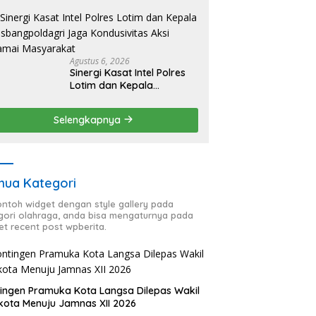
HUT RI ke-81, Antisipasi
Kerawanan hingga
Sambut Agenda Kapolri
Agustus 6, 2026
Sinergi Kasat Intel Polres
Lotim dan Kepala
Kesbangpoldagri Jaga
Kondusivitas Aksi Damai
Selengkapnya
Masyarakat
ua Kategori
contoh widget dengan style gallery pada
gori olahraga, anda bisa mengaturnya pada
et recent post wpberita.
ingen Pramuka Kota Langsa Dilepas Wakil
kota Menuju Jamnas XII 2026