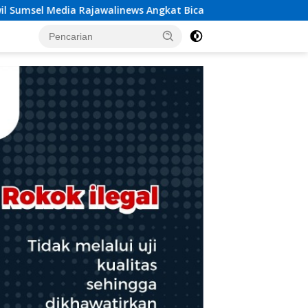
ngkat Bicara Dugaan Penggelapan Dana Desa Rp 84 Juta, Kades