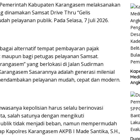
n Pemerintah Kabupaten Karangasem melaksanakan
g dinamakan Samsat Drive Thru “Gelis
 pelayanan publik. Pada Selasa, 7 Juli 2026.
bagai alternatif tempat pembayaran pajak
 maupun bagi petugas pelayanan Samsat.
arangasem” yang berlokasi di Jalan Sudirman
Kape
Karangasem Sasarannya adalah generasi milenial
Medi
 mendambakan pelayanan mudah, cepat dan modern.
Angk
Dug
Dan
Juta
Argo
wasanya kepolisian harus selalu berinovasi
Jaya
ita, salah satunya dengan mengikuti
Baw
Pem
publik tidak menjadi beban, namun mempermudah
 Kapolres Karangasem AKPB I Made Santika, S.H.,
Dug