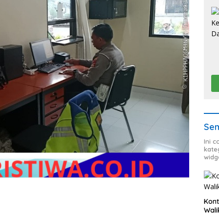
Sem
Ini 
kate
widg
Kont
Wali