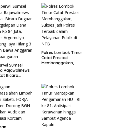
Polres Lombok Timur
Catat Prestasi
Membanggakan,
rwil Sumsel
Sukses Jadi Polres
a Rajawalinews
Terbaik dalam
at Bicara
Pelayanan Publik di
aan Penggelapan
NTB
a Desa Rp 84
, Kades
mulyo Belitang
 Hilang 3 Bulan
a Anggaran
bangunan
aan