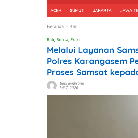
ACEH
SUMUT
JAKARTA
JAWA T
Beranda
Bali
Bali
,
Berita
,
Polri
Melalui Layanan Sams
Polres Karangasem P
Proses Samsat kepad
Budi Jembrana
Juli 7, 2026