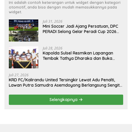
Ini adalah contoh keterangan untuk widget dengan kategori
otomotif, anda bisa dengan mudah memasukkannya pada
widget.
Juli 31, 2026
Mini Soccer Jadi Ajang Persatuan, DPC
PERADI Selong Gelar Peradi Cup 2026
Sambut Hari Kemerdekaan
Juli 28, 2026
Kapolda Sulsel Resmikan Lapangan
Tembak Tathya Dharaka dan Buka
Kejuaraan Menembak Bupati Sidrap Cup
II Tahun 2026
Juli 27, 2026
KRD FC/Kalirandu United Tersingkir Lewat Adu Penalti,
Lawan Putra Samudra Asemdoyong Berlangsung Sengit
namun Tetap Kondusif
Selengkapnya