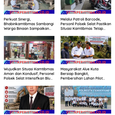
Perkuat Sinergi,
Melalui Patroli Barcode,
Bhabinkamtibmas Sambangi
Personil Polsek Selat Pastikan
Warga Binaan Sampaikan
Situasi Kamtibmas Tetap
Pesan Kamtibmas
Aman dan Kondusif
Wujudkan Situasi Kamtibmas
Masyarakat Alue Kuta
Aman dan Kondusif, Personel
Bersiap Bangkit,
Polsek Selat Intensifkan Blue
Pembersihan Lahan Pilot
Light Patrol di Wilayah Desa
Project Penanaman Kacang
Duda
Tanah Dimulai Sabtu