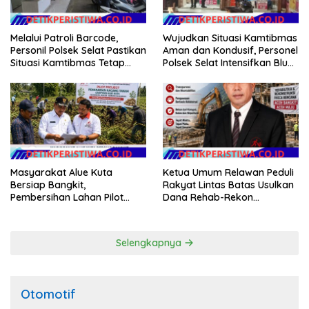
Melalui Patroli Barcode,
Wujudkan Situasi Kamtibmas
Personil Polsek Selat Pastikan
Aman dan Kondusif, Personel
Situasi Kamtibmas Tetap
Polsek Selat Intensifkan Blue
Aman dan Kondusif
Light Patrol di Wilayah Desa
Duda
Masyarakat Alue Kuta
Ketua Umum Relawan Peduli
Bersiap Bangkit,
Rakyat Lintas Batas Usulkan
Pembersihan Lahan Pilot
Dana Rehab-Rekon
Project Penanaman Kacang
Pascabencana di Aceh
Tanah Dimulai Sabtu
Dikelola Langsung
Pemerintah Pusat
Selengkapnya
Otomotif