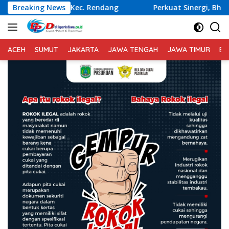
Langsung
. Rendang
Breaking News
Perkuat Sinergi, Bhabinkamtibmas Samban
ke
konten
ACEH
SUMUT
JAKARTA
JAWA TENGAH
JAWA TIMUR
BA