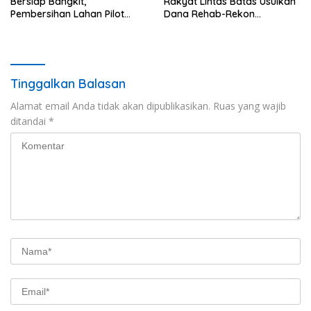
Bersiap Bangkit,
Rakyat Lintas Batas Usulkan
Pembersihan Lahan Pilot
Dana Rehab-Rekon
Project Penanaman Kacang
Pascabencana di Aceh
Tanah Dimulai Sabtu
Dikelola Langsung
Pemerintah Pusat
Tinggalkan Balasan
Alamat email Anda tidak akan dipublikasikan.
Ruas yang wajib
ditandai
*