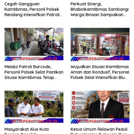
Cegah Gangguan
Perkuat Sinergi,
Kamtibmas, Personil Polsek
Bhabinkamtibmas Sambangi
Rendang Intensifkan Patroli
Warga Binaan Sampaikan
di Wilayah Kec. Rendang
Pesan Kamtibmas
Melalui Patroli Barcode,
Wujudkan Situasi Kamtibmas
Personil Polsek Selat Pastikan
Aman dan Kondusif, Personel
Situasi Kamtibmas Tetap
Polsek Selat Intensifkan Blue
Aman dan Kondusif
Light Patrol di Wilayah Desa
Duda
Masyarakat Alue Kuta
Ketua Umum Relawan Peduli