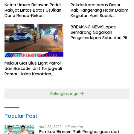
Pokdarkamtibmas Resor
Ketua Umum Relawan Peduli
Kab Tangerang Hadir Dalam
Rakyat Lintas Batas Usulkan
Kegiatan Apel Sabuk
Dana Rehab-Rekon
Kamtibmas Polresta
Pascabencana di Aceh
Tangerang Tahun 2026
Dikelola Langsung
BREAKING NEWSLapas
Pemerintah Pusat
Semarang Gagalkan
Penyelundupan Sabu dan Pil
Koplo Lewat Modus Lempar
Paket, DPD GERAM Jateng
Beri Dukungan Penuh
Melalui Giat Blue Light Patrol
dan Barcode, Unit Turjagwali
Pantau Jalan Kesatrian,
Diponogoro dan Kartini
Selengkapnya
Popular Post
April 28, 2026
0 Komentar
Pemkab Bireuen Raih Penghargaan dari