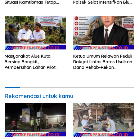
Situasi Kamtibmas Tetap
Polsek Selat Intensifkan Blue
Aman dan Kondusif
Light Patrol di Wilayah Desa
Duda
Masyarakat Alue Kuta
Ketua Umum Relawan Peduli
Bersiap Bangkit,
Rakyat Lintas Batas Usulkan
Pembersihan Lahan Pilot
Dana Rehab-Rekon
Project Penanaman Kacang
Pascabencana di Aceh
Tanah Dimulai Sabtu
Dikelola Langsung
Pemerintah Pusat
Rekomendasi untuk kamu