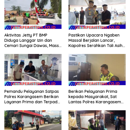
Aceh
Aktivitas Jetty PT BMP
Pastikan Upacara Ngaben
Diduga Langgar Izin dan
Massal Berjalan Lancar,
Cemari Sungai Dawas, Massa
Kapolres Serahkan Tali Asih
Aksi POSE RI bersama
kepada Panitia Pengabenan
Barikade 98 Minta
Pemerintah Usut Tuntas
Pemandu Pelayanan Satpas
Berikan Pelayanan Prima
Polres Karangasem Berikan
kepada Masyarakat, Sat
Layanan Prima dan Terpadu
Lantas Polres Karangasem
kepada Masyarakat
Komit Berikan Kemudahan
Kepengurusan BPKB