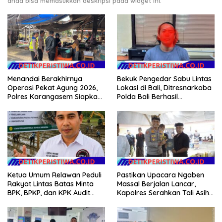
anda bisa memasukkan deskripsi pada widget ini.
Bekuk Pengedar Sabu Lintas
Menandai Berakhirnya
Lokasi di Bali, Ditresnarkoba
Operasi Pekat Agung 2026,
Polda Bali Berhasil
Polres Karangasem Siapkan
Amankan Barang Bukti
Apel Konsolidasi Tegakkan
Seberat 123 Gram Lebih
Harkamtibmas
Ketua Umum Relawan Peduli
Pastikan Upacara Ngaben
Rakyat Lintas Batas Minta
Massal Berjalan Lancar,
BPK, BPKP, dan KPK Audit
Kapolres Serahkan Tali Asih
Menyeluruh Bantuan
kepada Panitia Pengabenan
Kementan Pascabanjir di
Aceh