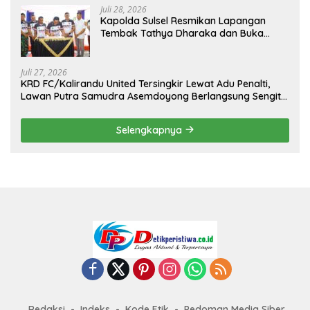
Juli 28, 2026
Kapolda Sulsel Resmikan Lapangan
Tembak Tathya Dharaka dan Buka
Kejuaraan Menembak Bupati Sidrap Cup
II Tahun 2026
Juli 27, 2026
KRD FC/Kalirandu United Tersingkir Lewat Adu Penalti,
Lawan Putra Samudra Asemdoyong Berlangsung Sengit
namun Tetap Kondusif
Selengkapnya
Redaksi
Indeks
Kode Etik
Pedoman Media Siber