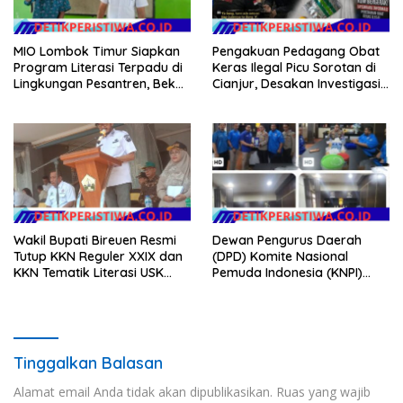
MIO Lombok Timur Siapkan
Pengakuan Pedagang Obat
Program Literasi Terpadu di
Keras Ilegal Picu Sorotan di
Lingkungan Pesantren, Bekali
Cianjur, Desakan Investigasi
Pelajar Hadapi Era Digital
Menguat
Wakil Bupati Bireuen Resmi
Dewan Pengurus Daerah
Tutup KKN Reguler XXIX dan
(DPD) Komite Nasional
KKN Tematik Literasi USK
Pemuda Indonesia (KNPI)
2026
Kabupaten OKU Timur
memberikan penghargaan
kepada Kapolres OKU Timur,
AKBP Adik Listiyono. S, I. K., M.
H
Tinggalkan Balasan
Alamat email Anda tidak akan dipublikasikan.
Ruas yang wajib