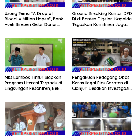
Usung Tema “A Drop of
Ground Breaking Kantor DPD
Blood, A Million Hopes”, Bank
RI di Banten Digelar, Kapolda
Aceh Bireuen Gelar Donor
Tegaskan Komitmen Jaga
Darah dan Skrining
Kondusivitas Proyek
Kesehatan Gratis
MIO Lombok Timur Siapkan
Pengakuan Pedagang Obat
Program Literasi Terpadu di
Keras Ilegal Picu Sorotan di
Lingkungan Pesantren, Bekali
Cianjur, Desakan Investigasi
Pelajar Hadapi Era Digital
Menguat