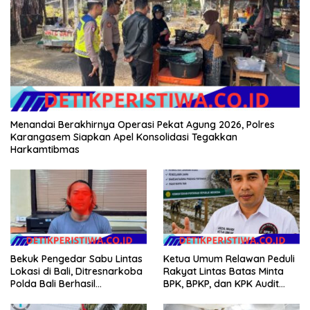
Menandai Berakhirnya Operasi Pekat Agung 2026, Polres
Karangasem Siapkan Apel Konsolidasi Tegakkan
Harkamtibmas
Bekuk Pengedar Sabu Lintas
Ketua Umum Relawan Peduli
Lokasi di Bali, Ditresnarkoba
Rakyat Lintas Batas Minta
Polda Bali Berhasil
BPK, BPKP, dan KPK Audit
Amankan Barang Bukti
Menyeluruh Bantuan
Seberat 123 Gram Lebih
Kementan Pascabanjir di