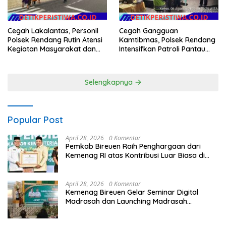
Cegah Lakalantas, Personil
Cegah Gangguan
Polsek Rendang Rutin Atensi
Kamtibmas, Polsek Rendang
Kegiatan Masyarakat dan
Intensifkan Patroli Pantau
Bantu Sebrangkan Siswa
Situasi Wilkumnya
Siswi Sekolah
Selengkapnya
Popular Post
April 28, 2026
0 Komentar
Pemkab Bireuen Raih Penghargaan dari
Kemenag RI atas Kontribusi Luar Biasa di
Sektor Keagamaan dan Pendidikan
April 28, 2026
0 Komentar
Kemenag Bireuen Gelar Seminar Digital
Madrasah dan Launching Madrasah
Unggulan Peringati Hardiknas 2026