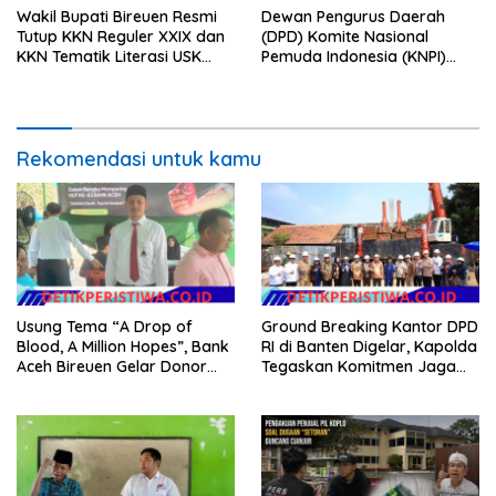
Wakil Bupati Bireuen Resmi
Dewan Pengurus Daerah
Tutup KKN Reguler XXIX dan
(DPD) Komite Nasional
KKN Tematik Literasi USK
Pemuda Indonesia (KNPI)
2026
Kabupaten OKU Timur
memberikan penghargaan
kepada Kapolres OKU Timur,
AKBP Adik Listiyono. S, I. K., M.
Rekomendasi untuk kamu
H
Usung Tema “A Drop of
Ground Breaking Kantor DPD
Blood, A Million Hopes”, Bank
RI di Banten Digelar, Kapolda
Aceh Bireuen Gelar Donor
Tegaskan Komitmen Jaga
Darah dan Skrining
Kondusivitas Proyek
Kesehatan Gratis