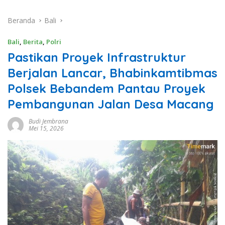
Beranda
Bali
Bali
,
Berita
,
Polri
Pastikan Proyek Infrastruktur
Berjalan Lancar, Bhabinkamtibmas
Polsek Bebandem Pantau Proyek
Pembangunan Jalan Desa Macang
Budi Jembrana
Mei 15, 2026