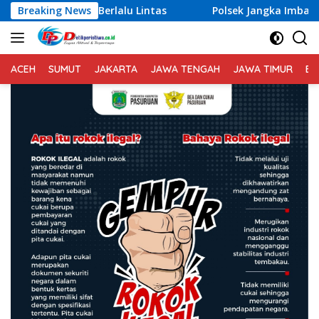
Langsung
alu Lintas
Breaking News
Polsek Jangka Imbau Masyarakat Gunakan 
ke
konten
ACEH
SUMUT
JAKARTA
JAWA TENGAH
JAWA TIMUR
BA