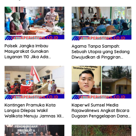
Polsek Jangka Imbau
Agama Tanpa Sampah:
Masyarakat Gunakan
Sebuah Utopia yang Sedang
Layanan 110 Jika Ada
Diwujudkan di Pinggiran
Gangguan Keamanan
Semarang
Kontingen Pramuka Kota
Kaperwil Sumsel Media
Langsa Dilepas Wakil
Rajawalinews Angkat Bicara
Walikota Menuju Jamnas XII
Dugaan Penggelapan Dana
2026
Desa Rp 84 Juta, Kades
Argomulyo Belitang Jaya
Hilang 3 Bulan Bawa