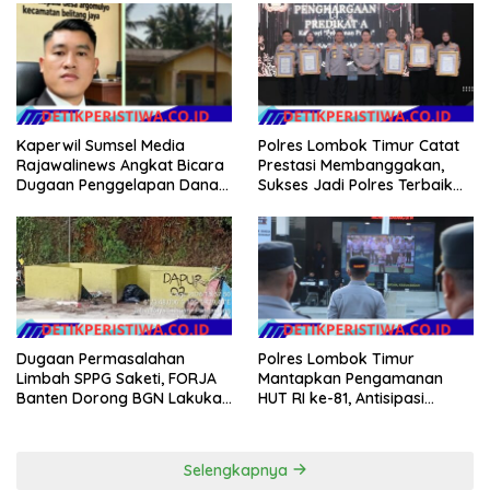
Kaperwil Sumsel Media
Polres Lombok Timur Catat
Rajawalinews Angkat Bicara
Prestasi Membanggakan,
Dugaan Penggelapan Dana
Sukses Jadi Polres Terbaik
Desa Rp 84 Juta, Kades
dalam Pelayanan Publik di
Argomulyo Belitang Jaya
NTB
Hilang 3 Bulan Bawa
Anggaran Pembangunan
Dugaan Permasalahan
Polres Lombok Timur
Limbah SPPG Saketi, FORJA
Mantapkan Pengamanan
Banten Dorong BGN Lakukan
HUT RI ke-81, Antisipasi
Audit dan Evaluasi Korcam
Kerawanan hingga Sambut
Agenda Kapolri
Selengkapnya