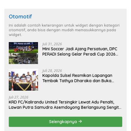
Otomotif
Ini adalah contoh keterangan untuk widget dengan kategori
otomotif, anda bisa dengan mudah memasukkannya pada
widget.
Juli 31, 2026
Mini Soccer Jadi Ajang Persatuan, DPC
PERADI Selong Gelar Peradi Cup 2026
Sambut Hari Kemerdekaan
Juli 28, 2026
Kapolda Sulsel Resmikan Lapangan
Tembak Tathya Dharaka dan Buka
Kejuaraan Menembak Bupati Sidrap Cup
II Tahun 2026
Juli 27, 2026
KRD FC/Kalirandu United Tersingkir Lewat Adu Penalti,
Lawan Putra Samudra Asemdoyong Berlangsung Sengit
namun Tetap Kondusif
Selengkapnya