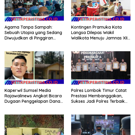
Agama Tanpa Sampah:
Kontingen Pramuka Kota
Sebuah Utopia yang Sedang
Langsa Dilepas Wakil
Diwujudkan di Pinggiran
Walikota Menuju Jamnas XII
Semarang
2026
Kaperwil Sumsel Media
Polres Lombok Timur Catat
Rajawalinews Angkat Bicara
Prestasi Membanggakan,
Dugaan Penggelapan Dana
Sukses Jadi Polres Terbaik
Desa Rp 84 Juta, Kades
dalam Pelayanan Publik di
Argomulyo Belitang Jaya
NTB
Hilang 3 Bulan Bawa
Anggaran Pembangunan