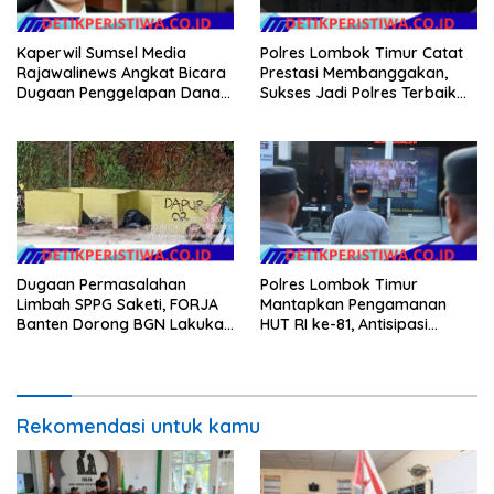
Kaperwil Sumsel Media
Polres Lombok Timur Catat
Rajawalinews Angkat Bicara
Prestasi Membanggakan,
Dugaan Penggelapan Dana
Sukses Jadi Polres Terbaik
Desa Rp 84 Juta, Kades
dalam Pelayanan Publik di
Argomulyo Belitang Jaya
NTB
Hilang 3 Bulan Bawa
Anggaran Pembangunan
Dugaan Permasalahan
Polres Lombok Timur
Limbah SPPG Saketi, FORJA
Mantapkan Pengamanan
Banten Dorong BGN Lakukan
HUT RI ke-81, Antisipasi
Audit dan Evaluasi Korcam
Kerawanan hingga Sambut
Agenda Kapolri
Rekomendasi untuk kamu