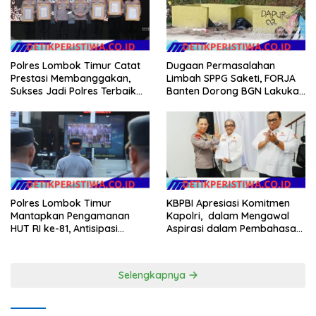
Anggaran Pembangunan
Polres Lombok Timur Catat
Dugaan Permasalahan
Prestasi Membanggakan,
Limbah SPPG Saketi, FORJA
Sukses Jadi Polres Terbaik
Banten Dorong BGN Lakukan
dalam Pelayanan Publik di
Audit dan Evaluasi Korcam
NTB
KBPBI Apresiasi Komitmen
Polres Lombok Timur
Kapolri, dalam Mengawal
Mantapkan Pengamanan
Aspirasi dalam Pembahasan
HUT RI ke-81, Antisipasi
RUU Ketenagakerjaan
Kerawanan hingga Sambut
Agenda Kapolri
Selengkapnya