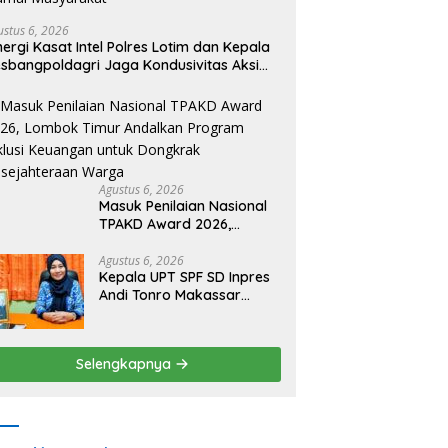
ustus 6, 2026
nergi Kasat Intel Polres Lotim dan Kepala
sbangpoldagri Jaga Kondusivitas Aksi
amai Masyarakat
Agustus 6, 2026
Masuk Penilaian Nasional
TPAKD Award 2026,
Lombok Timur Andalkan
Program Inklusi Keuangan
Agustus 6, 2026
Kepala UPT SPF SD Inpres
untuk Dongkrak
Andi Tonro Makassar
Kesejahteraan Warga
Prioritaskan Literasi dan
Pembenahan Fasilitas
Sekolah
Selengkapnya