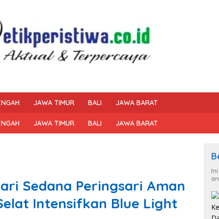
ENGAH
JAWA TIMUR
BALI
JAWA BARAT
ENGAH
JAWA TIMUR
BALI
JAWA BARAT
B
In
an
Sari Sedana Peringsari Aman
elat Intensifkan Blue Light