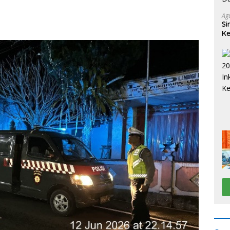
Ag
Si
Ke
D