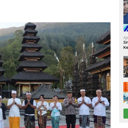
Ag
Si
Ke
D