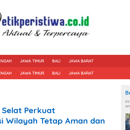
ENGAH
JAWA TIMUR
BALI
JAWA BARAT
ENGAH
JAWA TIMUR
BALI
JAWA BARAT
B
In
an
k Selat Perkuat
si Wilayah Tetap Aman dan