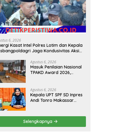
ustus 6, 2026
nergi Kasat Intel Polres Lotim dan Kepala
sbangpoldagri Jaga Kondusivitas Aksi
amai Masyarakat
Agustus 6, 2026
Masuk Penilaian Nasional
TPAKD Award 2026,
Lombok Timur Andalkan
Program Inklusi Keuangan
untuk Dongkrak
Agustus 6, 2026
Kesejahteraan Warga
Kepala UPT SPF SD Inpres
Andi Tonro Makassar
Prioritaskan Literasi dan
Pembenahan Fasilitas
Sekolah
Selengkapnya