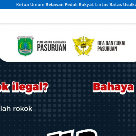
uli Rakyat Lintas Batas Usulkan Dana Rehab-Rekon Pascabenca