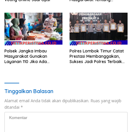
Ketertiban Berlalu Lintas
Polsek Jangka Imbau
Polres Lombok Timur Catat
Masyarakat Gunakan
Prestasi Membanggakan,
Layanan 110 Jika Ada
Sukses Jadi Polres Terbaik
Gangguan Keamanan
dalam Pelayanan Publik di
NTB
Tinggalkan Balasan
Alamat email Anda tidak akan dipublikasikan.
Ruas yang wajib
ditandai
*