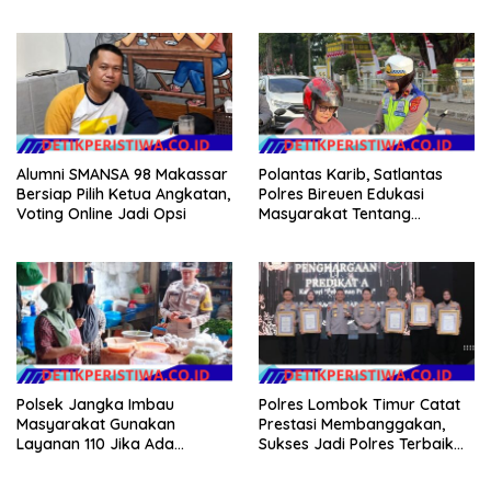
Pesisir di Kampung Nelayan
Alumni SMANSA 98 Makassar
Polantas Karib, Satlantas
Bersiap Pilih Ketua Angkatan,
Polres Bireuen Edukasi
Voting Online Jadi Opsi
Masyarakat Tentang
Ketertiban Berlalu Lintas
Polsek Jangka Imbau
Polres Lombok Timur Catat
Masyarakat Gunakan
Prestasi Membanggakan,
Layanan 110 Jika Ada
Sukses Jadi Polres Terbaik
Gangguan Keamanan
dalam Pelayanan Publik di
NTB