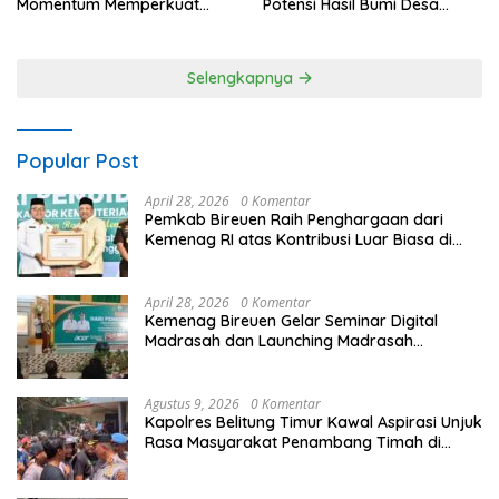
Momentum Memperkuat
Potensi Hasil Bumi Desa
Kedaulatan Digital, Inovasi
Pantan Nangka
Teknologi, dan Kepastian
Hukum Menuju Indonesia
Selengkapnya
Emas 2045
Popular Post
April 28, 2026
0 Komentar
Pemkab Bireuen Raih Penghargaan dari
Kemenag RI atas Kontribusi Luar Biasa di
Sektor Keagamaan dan Pendidikan
April 28, 2026
0 Komentar
Kemenag Bireuen Gelar Seminar Digital
Madrasah dan Launching Madrasah
Unggulan Peringati Hardiknas 2026
Agustus 9, 2026
0 Komentar
Kapolres Belitung Timur Kawal Aspirasi Unjuk
Rasa Masyarakat Penambang Timah di
lokasi Halaman Kantor Operasional
PT.Timah Kecamatan Gantung.