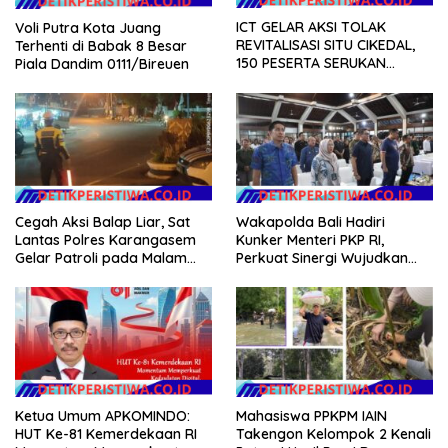
ICT GELAR AKSI TOLAK
Voli Putra Kota Juang
REVITALISASI SITU CIKEDAL,
Terhenti di Babak 8 Besar
150 PESERTA SERUKAN
Piala Dandim 0111/Bireuen
EVALUASI APBD Rp9,49 MILIAR
Cegah Aksi Balap Liar, Sat
Wakapolda Bali Hadiri
Lantas Polres Karangasem
Kunker Menteri PKP RI,
Gelar Patroli pada Malam
Perkuat Sinergi Wujudkan
Minggu
Hunian Layak bagi
Masyarakat
Ketua Umum APKOMINDO:
Mahasiswa PPKPM IAIN
HUT Ke-81 Kemerdekaan RI
Takengon Kelompok 2 Kenali