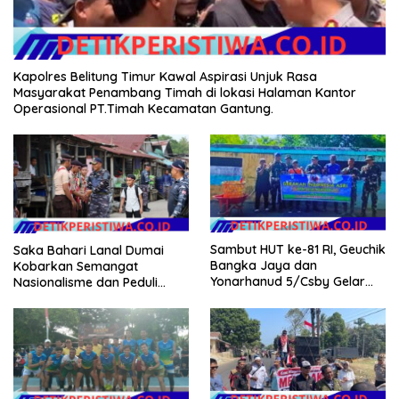
Kapolres Belitung Timur Kawal Aspirasi Unjuk Rasa
Masyarakat Penambang Timah di lokasi Halaman Kantor
Operasional PT.Timah Kecamatan Gantung.
Sambut HUT ke-81 RI, Geuchik
Saka Bahari Lanal Dumai
Bangka Jaya dan
Kobarkan Semangat
Yonarhanud 5/Csby Gelar
Nasionalisme dan Peduli
Gotong Royong dalam
Pesisir di Kampung Nelayan
Gerakan Indonesia Asri