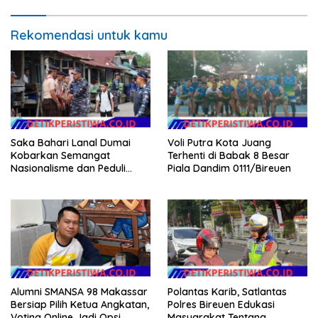
Rekomendasi untuk kamu
Saka Bahari Lanal Dumai
Voli Putra Kota Juang
Kobarkan Semangat
Terhenti di Babak 8 Besar
Nasionalisme dan Peduli
Piala Dandim 0111/Bireuen
Pesisir di Kampung Nelayan
Alumni SMANSA 98 Makassar
Polantas Karib, Satlantas
Bersiap Pilih Ketua Angkatan,
Polres Bireuen Edukasi
Voting Online Jadi Opsi
Masyarakat Tentang