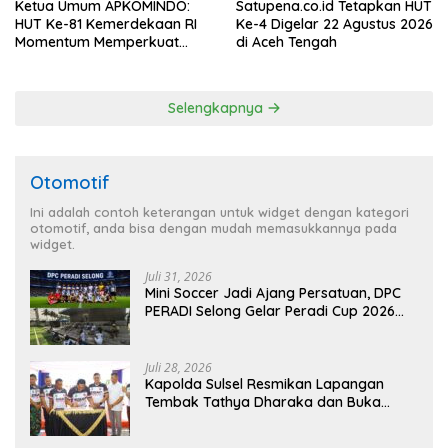
Ketua Umum APKOMINDO:
Satupena.co.id Tetapkan HUT
HUT Ke-81 Kemerdekaan RI
Ke-4 Digelar 22 Agustus 2026
Momentum Memperkuat
di Aceh Tengah
Kedaulatan Digital, Inovasi
Teknologi, dan Kepastian
Hukum Menuju Indonesia
Selengkapnya
Emas 2045
Otomotif
Ini adalah contoh keterangan untuk widget dengan kategori
otomotif, anda bisa dengan mudah memasukkannya pada
widget.
Juli 31, 2026
Mini Soccer Jadi Ajang Persatuan, DPC
PERADI Selong Gelar Peradi Cup 2026
Sambut Hari Kemerdekaan
Juli 28, 2026
Kapolda Sulsel Resmikan Lapangan
Tembak Tathya Dharaka dan Buka
Kejuaraan Menembak Bupati Sidrap Cup
II Tahun 2026