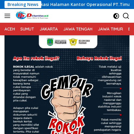
Langsung
 Halaman Kantor Operasional PT.Timah Kecamatan Gantung.
Breaking News
ke
konten
ACEH
SUMUT
JAKARTA
JAWA TENGAH
JAWA TIMUR
BA