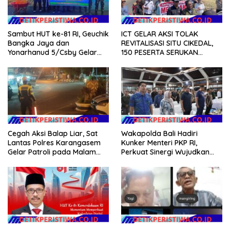
Sambut HUT ke-81 RI, Geuchik
ICT GELAR AKSI TOLAK
Bangka Jaya dan
REVITALISASI SITU CIKEDAL,
Yonarhanud 5/Csby Gelar
150 PESERTA SERUKAN
Gotong Royong dalam
EVALUASI APBD Rp9,49 MILIAR
Gerakan Indonesia Asri
Cegah Aksi Balap Liar, Sat
Wakapolda Bali Hadiri
Lantas Polres Karangasem
Kunker Menteri PKP RI,
Gelar Patroli pada Malam
Perkuat Sinergi Wujudkan
Minggu
Hunian Layak bagi
Masyarakat