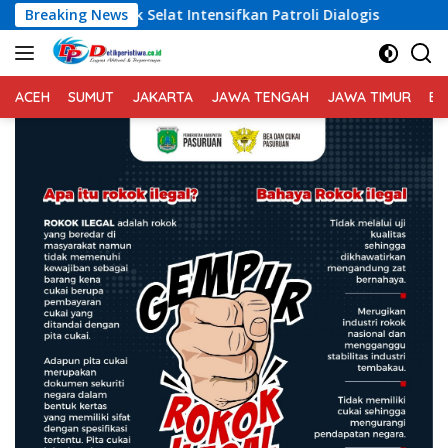
Langsung
elat Intensifkan Patroli Dialogis
Breaking News
Melalaui Patroli Ba
ke
konten
ACEH
SUMUT
JAKARTA
JAWA TENGAH
JAWA TIMUR
BA