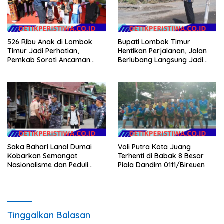
526 Ribu Anak di Lombok
Bupati Lombok Timur
Timur Jadi Perhatian,
Hentikan Perjalanan, Jalan
Pemkab Soroti Ancaman
Berlubang Langsung Jadi
Kekerasan hingga
Perhatian
Pernikahan Dini
Saka Bahari Lanal Dumai
Voli Putra Kota Juang
Kobarkan Semangat
Terhenti di Babak 8 Besar
Nasionalisme dan Peduli
Piala Dandim 0111/Bireuen
Pesisir di Kampung Nelayan
Tinggalkan Balasan