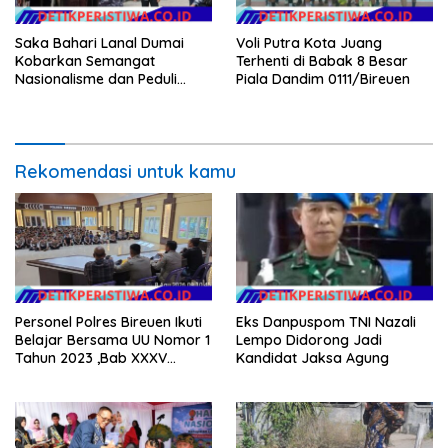
Saka Bahari Lanal Dumai
Voli Putra Kota Juang
Kobarkan Semangat
Terhenti di Babak 8 Besar
Nasionalisme dan Peduli
Piala Dandim 0111/Bireuen
Pesisir di Kampung Nelayan
Rekomendasi untuk kamu
Personel Polres Bireuen Ikuti
Eks Danpuspom TNI Nazali
Belajar Bersama UU Nomor 1
Lempo Didorong Jadi
Tahun 2023 ,Bab XXXV
Kandidat Jaksa Agung
tentang Tindak Pidana
Khusus.