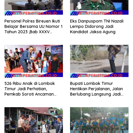
Personel Polres Bireuen Ikuti
Eks Danpuspom TNI Nazali
Belajar Bersama UU Nomor 1
Lempo Didorong Jadi
Tahun 2023 ,Bab XXXV
Kandidat Jaksa Agung
tentang Tindak Pidana
Khusus.
526 Ribu Anak di Lombok
Bupati Lombok Timur
Timur Jadi Perhatian,
Hentikan Perjalanan, Jalan
Pemkab Soroti Ancaman
Berlubang Langsung Jadi
Kekerasan hingga
Perhatian
Pernikahan Dini