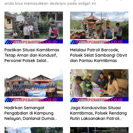
anda bisa memasukkan deskripsi pada widget ini.
Melalaui Patroli Barcode,
Pastikan Situasi Kamtibmas
Polsek Selat Sambangi Obvit
Tetap Aman dan Kondusif,
dan Pantau Kamtibmas
Personel Polsek Selat
Intensifkan Patroli Dialogis
Hadirkan Semangat
Jaga Kondusivitas Situasi
Pengabdian di Kampung
Kamtibmas, Polsek Rendang
Nelayan, Danlanal Dumai
Rutin Laksanakan Patroli
Pimpin Aksi Bakti Sosial dan
Dialogis
Bersih Pantai