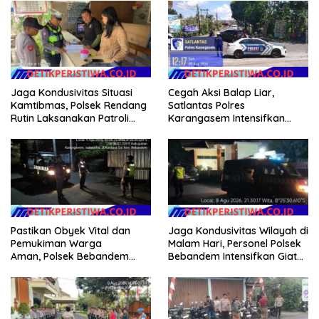
Bersih Pantai
Jaga Kondusivitas Situasi
Cegah Aksi Balap Liar,
Kamtibmas, Polsek Rendang
Satlantas Polres
Rutin Laksanakan Patroli
Karangasem Intensifkan
Dialogis
patrol di Jalan Raya Ujung-
Seraya
Pastikan Obyek Vital dan
Jaga Kondusivitas Wilayah di
Pemukiman Warga
Malam Hari, Personel Polsek
Aman, Polsek Bebandem
Bebandem Intensifkan Giat
Intensifkan Patroli Barcode
Blue Light Patrol
pada Dini Hari