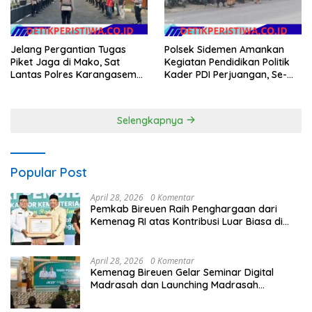
Jelang Pergantian Tugas
Polsek Sidemen Amankan
Piket Jaga di Mako, Sat
Kegiatan Pendidikan Politik
Lantas Polres Karangasem
Kader PDI Perjuangan, Se-
Ikuti Apel Serah Terima Tugas
Kecamatan Sidemen
Jaga
Selengkapnya
Popular Post
April 28, 2026
0 Komentar
Pemkab Bireuen Raih Penghargaan dari
Kemenag RI atas Kontribusi Luar Biasa di
Sektor Keagamaan dan Pendidikan
April 28, 2026
0 Komentar
Kemenag Bireuen Gelar Seminar Digital
Madrasah dan Launching Madrasah
Unggulan Peringati Hardiknas 2026