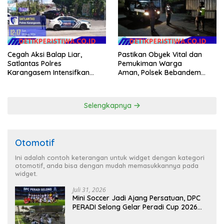
Cegah Aksi Balap Liar,
Pastikan Obyek Vital dan
Satlantas Polres
Pemukiman Warga
Karangasem Intensifkan
Aman, Polsek Bebandem
patrol di Jalan Raya Ujung-
Intensifkan Patroli Barcode
Seraya
pada Dini Hari
Selengkapnya
Otomotif
Ini adalah contoh keterangan untuk widget dengan kategori
otomotif, anda bisa dengan mudah memasukkannya pada
widget.
Juli 31, 2026
Mini Soccer Jadi Ajang Persatuan, DPC
PERADI Selong Gelar Peradi Cup 2026
Sambut Hari Kemerdekaan