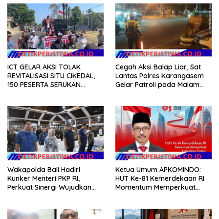
ICT GELAR AKSI TOLAK
Cegah Aksi Balap Liar, Sat
REVITALISASI SITU CIKEDAL,
Lantas Polres Karangasem
150 PESERTA SERUKAN
Gelar Patroli pada Malam
EVALUASI APBD Rp9,49 MILIAR
Minggu
Wakapolda Bali Hadiri
Ketua Umum APKOMINDO:
Kunker Menteri PKP RI,
HUT Ke-81 Kemerdekaan RI
Perkuat Sinergi Wujudkan
Momentum Memperkuat
Hunian Layak bagi
Kedaulatan Digital, Inovasi
Masyarakat
Teknologi, dan Kepastian
Hukum Menuju Indonesia