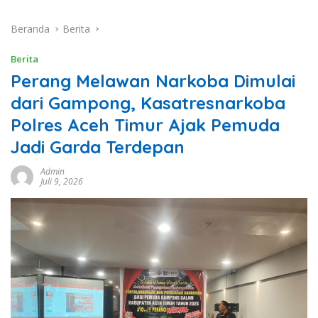
Beranda
Berita
Berita
Perang Melawan Narkoba Dimulai
dari Gampong, Kasatresnarkoba
Polres Aceh Timur Ajak Pemuda
Jadi Garda Terdepan
Admin
Juli 9, 2026