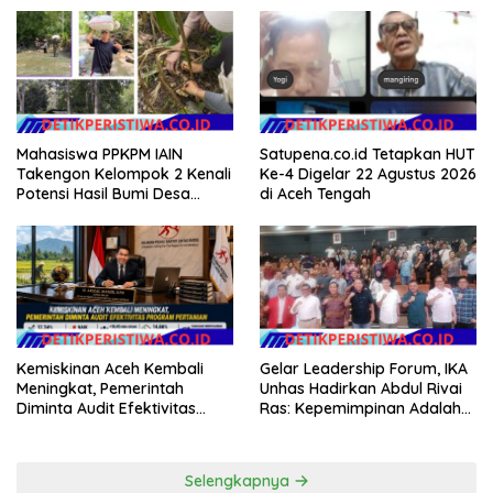
Masyarakat
Teknologi, dan Kepastian
Hukum Menuju Indonesia
Emas 2045
Mahasiswa PPKPM IAIN
Satupena.co.id Tetapkan HUT
Takengon Kelompok 2 Kenali
Ke-4 Digelar 22 Agustus 2026
Potensi Hasil Bumi Desa
di Aceh Tengah
Pantan Nangka
Gelar Leadership Forum, IKA
Kemiskinan Aceh Kembali
Unhas Hadirkan Abdul Rivai
Meningkat, Pemerintah
Ras: Kepemimpinan Adalah
Diminta Audit Efektivitas
Talenta yang Bisa Diasah
Program Pertanian
Selengkapnya