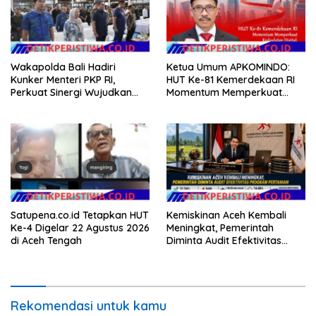
Wakapolda Bali Hadiri
Ketua Umum APKOMINDO:
Kunker Menteri PKP RI,
HUT Ke-81 Kemerdekaan RI
Perkuat Sinergi Wujudkan
Momentum Memperkuat
Hunian Layak bagi
Kedaulatan Digital, Inovasi
Masyarakat
Teknologi, dan Kepastian
Hukum Menuju Indonesia
Emas 2045
Satupena.co.id Tetapkan HUT
Kemiskinan Aceh Kembali
Ke-4 Digelar 22 Agustus 2026
Meningkat, Pemerintah
di Aceh Tengah
Diminta Audit Efektivitas
Program Pertanian
Rekomendasi untuk kamu