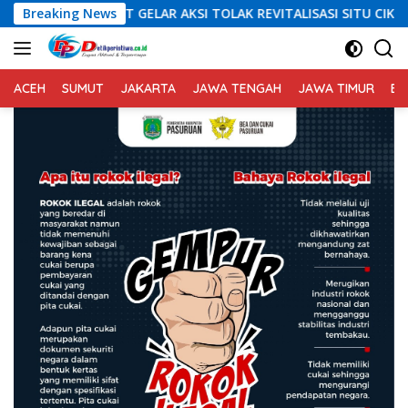
Langsung
ELAR AKSI TOLAK REVITALISASI SITU CIKEDAL, 150 PESERTA SERUK
Breaking News
ke
konten
ACEH
SUMUT
JAKARTA
JAWA TENGAH
JAWA TIMUR
BA