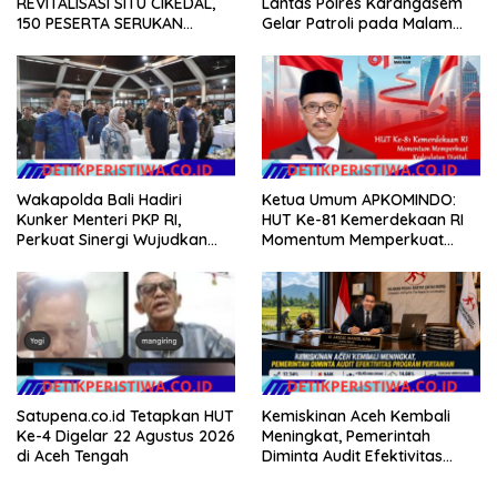
REVITALISASI SITU CIKEDAL,
Lantas Polres Karangasem
150 PESERTA SERUKAN
Gelar Patroli pada Malam
EVALUASI APBD Rp9,49 MILIAR
Minggu
Wakapolda Bali Hadiri
Ketua Umum APKOMINDO:
Kunker Menteri PKP RI,
HUT Ke-81 Kemerdekaan RI
Perkuat Sinergi Wujudkan
Momentum Memperkuat
Hunian Layak bagi
Kedaulatan Digital, Inovasi
Masyarakat
Teknologi, dan Kepastian
Hukum Menuju Indonesia
Emas 2045
Satupena.co.id Tetapkan HUT
Kemiskinan Aceh Kembali
Ke-4 Digelar 22 Agustus 2026
Meningkat, Pemerintah
di Aceh Tengah
Diminta Audit Efektivitas
Program Pertanian