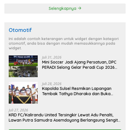
Selengkapnya
Otomotif
Ini adalah contoh keterangan untuk widget dengan kategori
otomotif, anda bisa dengan mudah memasukkannya pada
widget.
Juli 31, 2026
Mini Soccer Jadi Ajang Persatuan, DPC
PERADI Selong Gelar Peradi Cup 2026
Sambut Hari Kemerdekaan
Juli 28, 2026
Kapolda Sulsel Resmikan Lapangan
Tembak Tathya Dharaka dan Buka
Kejuaraan Menembak Bupati Sidrap Cup
II Tahun 2026
Juli 27, 2026
KRD FC/Kalirandu United Tersingkir Lewat Adu Penalti,
Lawan Putra Samudra Asemdoyong Berlangsung Sengit
namun Tetap Kondusif