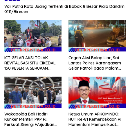
Voli Putra Kota Juang Terhenti di Babak 8 Besar Piala Dandim
0111/Bireuen
ICT GELAR AKSI TOLAK
Cegah Aksi Balap Liar, Sat
REVITALISASI SITU CIKEDAL,
Lantas Polres Karangasem
150 PESERTA SERUKAN
Gelar Patroli pada Malam
EVALUASI APBD Rp9,49 MILIAR
Minggu
Wakapolda Bali Hadiri
Ketua Umum APKOMINDO:
Kunker Menteri PKP RI,
HUT Ke-81 Kemerdekaan RI
Perkuat Sinergi Wujudkan
Momentum Memperkuat
Hunian Layak bagi
Kedaulatan Digital, Inovasi