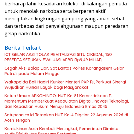
berharap lahir kesadaran kolektif di kalangan pemuda
untuk menolak narkoba serta berperan aktif
menciptakan lingkungan gampong yang aman, sehat,
dan terbebas dari penyalahgunaan maupun peredaran
gelap narkotika.
Berita Terkait
ICT GELAR AKSI TOLAK REVITALISASI SITU CIKEDAL, 150
PESERTA SERUKAN EVALUASI APBD Rp9,49 MILIAR
Cegah Aksi Balap Liar, Sat Lantas Polres Karangasem Gelar
Patroli pada Malam Minggu
Wakapolda Bali Hadiri Kunker Menteri PKP RI, Perkuat Sinergi
Wujudkan Hunian Layak bagi Masyarakat
Ketua Umum APKOMINDO: HUT Ke-81 Kemerdekaan RI
Momentum Memperkuat Kedaulatan Digital, Inovasi Teknologi,
dan Kepastian Hukum Menuju Indonesia Emas 2045
Satupena.co.id Tetapkan HUT Ke-4 Digelar 22 Agustus 2026 di
Aceh Tengah
Kemiskinan Aceh Kembali Meningkat, Pemerintah Diminta
Audit Efektivitas Program Pertanian