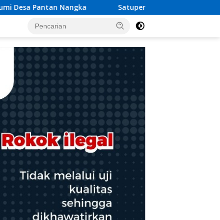
atupena.co.id Tetapkan HUT Ke-4 Digelar 22 Agustus 2026 di A