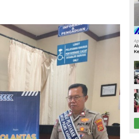
Ag
Al
Ke