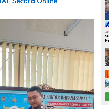
NAL Secara Online
Ag
Si
Ke
D