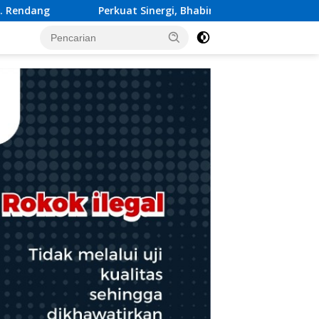
 Bhabinkamtibmas Sambangi Warga Binaan Sampaikan Pesan K