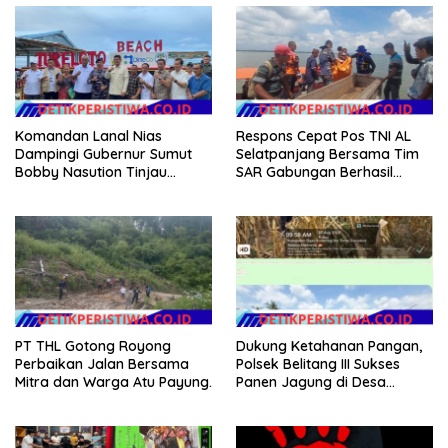
Komandan Lanal Nias
Respons Cepat Pos TNI AL
Dampingi Gubernur Sumut
Selatpanjang Bersama Tim
Bobby Nasution Tinjau
SAR Gabungan Berhasil
Fasilitas Kesehatan dan
Temukan Korban Terakhir
Budidaya Rumput Laut di
Kapal Karam di Perairan
Nias Utara
Mengkikip Kepulauan Meranti
PT THL Gotong Royong
Dukung Ketahanan Pangan,
Perbaikan Jalan Bersama
Polsek Belitang III Sukses
Mitra dan Warga Atu Payung.
Panen Jagung di Desa
Karang Jadi