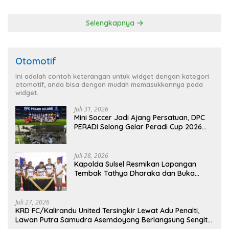
Target Selama Operasi
Selengkapnya
Otomotif
Ini adalah contoh keterangan untuk widget dengan kategori
otomotif, anda bisa dengan mudah memasukkannya pada
widget.
Juli 31, 2026
Mini Soccer Jadi Ajang Persatuan, DPC
PERADI Selong Gelar Peradi Cup 2026
Sambut Hari Kemerdekaan
Juli 28, 2026
Kapolda Sulsel Resmikan Lapangan
Tembak Tathya Dharaka dan Buka
Kejuaraan Menembak Bupati Sidrap Cup
II Tahun 2026
Juli 27, 2026
KRD FC/Kalirandu United Tersingkir Lewat Adu Penalti,
Lawan Putra Samudra Asemdoyong Berlangsung Sengit