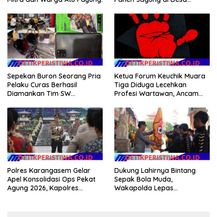
Karang Jadi
Sepekan Buron Seorang Pria
Ketua Forum Keuchik Muara
Pelaku Curas Berhasil
Tiga Diduga Lecehkan
Diamankan Tim SW
Profesi Wartawan, Ancam
Satreskrim Polres OKU Timur
Kebebasan Pers
Polres Karangasem Gelar
Dukung Lahirnya Bintang
Apel Konsolidasi Ops Pekat
Sepak Bola Muda,
Agung 2026, Kapolres
Wakapolda Lepas
Berikan Apresiasi Capaian
Bhayangkara Bali FC ke Piala
Target Selama Operasi
Soeratin 2026