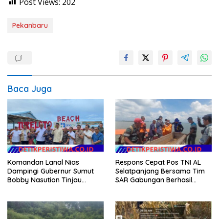
Post Views:
202
Pekanbaru
Baca Juga
Komandan Lanal Nias
Respons Cepat Pos TNI AL
Dampingi Gubernur Sumut
Selatpanjang Bersama Tim
Bobby Nasution Tinjau
SAR Gabungan Berhasil
Fasilitas Kesehatan dan
Temukan Korban Terakhir
Budidaya Rumput Laut di
Kapal Karam di Perairan
Nias Utara
Mengkikip Kepulauan Meranti