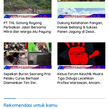
PT THL Gotong Royong
Dukung Ketahanan Pangan,
Perbaikan Jalan Bersama
Polsek Belitang III Sukses
Mitra dan Warga Atu Payung.
Panen Jagung di Desa
Karang Jadi
Sepekan Buron Seorang Pria
Ketua Forum Keuchik Muara
Pelaku Curas Berhasil
Tiga Diduga Lecehkan
Diamankan Tim SW
Profesi Wartawan, Ancam
Satreskrim Polres OKU Timur
Kebebasan Pers
Rekomendasi untuk kamu