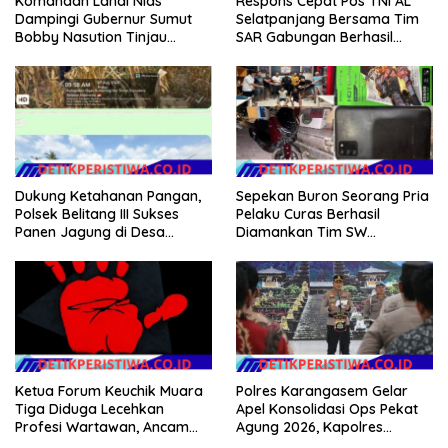
Komandan Lanal Nias
Respons Cepat Pos TNI AL
Dampingi Gubernur Sumut
Selatpanjang Bersama Tim
Bobby Nasution Tinjau
SAR Gabungan Berhasil
Fasilitas Kesehatan dan
Temukan Korban Terakhir
Budidaya Rumput Laut di
Kapal Karam di Perairan
Nias Utara
Mengkikip Kepulauan Meranti
Dukung Ketahanan Pangan,
Sepekan Buron Seorang Pria
Polsek Belitang III Sukses
Pelaku Curas Berhasil
Panen Jagung di Desa
Diamankan Tim SW
Karang Jadi
Satreskrim Polres OKU Timur
Polres Karangasem Gelar
Ketua Forum Keuchik Muara
Apel Konsolidasi Ops Pekat
Tiga Diduga Lecehkan
Agung 2026, Kapolres
Profesi Wartawan, Ancam
Berikan Apresiasi Capaian
Kebebasan Pers