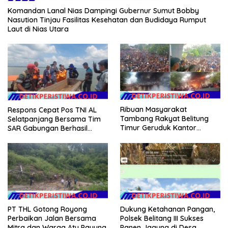
Komandan Lanal Nias Dampingi Gubernur Sumut Bobby
Nasution Tinjau Fasilitas Kesehatan dan Budidaya Rumput
Laut di Nias Utara
Ribuan Masyarakat
Respons Cepat Pos TNI AL
Tambang Rakyat Belitung
Selatpanjang Bersama Tim
Timur Geruduk Kantor
SAR Gabungan Berhasil
PT.Timah Beltim Spontan
Temukan Korban Terakhir
Membakarnya
Kapal Karam di Perairan
Mengkikip Kepulauan Meranti
PT THL Gotong Royong
Dukung Ketahanan Pangan,
Perbaikan Jalan Bersama
Polsek Belitang III Sukses
Mitra dan Warga Atu Payung.
Panen Jagung di Desa