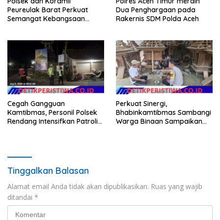
Polsek dan Koramil
Polres Aceh Timur meraih
Peureulak Barat Perkuat
Dua Penghargaan pada
Semangat Kebangsaan
Rakernis SDM Polda Aceh
Lewat Pemasangan Bendera
Merah Putih
Cegah Gangguan
Perkuat Sinergi,
Kamtibmas, Personil Polsek
Bhabinkamtibmas Sambangi
Rendang Intensifkan Patroli
Warga Binaan Sampaikan
di Wilayah Kec. Rendang
Pesan Kamtibmas
Tinggalkan Balasan
Alamat email Anda tidak akan dipublikasikan.
Ruas yang wajib
ditandai
*