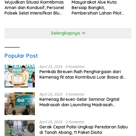
Wujudkan Situasi Kamtibmas
Masyarakat Alue Kuta
Aman dan Kondusif, Personel
Bersiap Bangkit,
Polsek Selat Intensifkan Blue
Pembersihan Lahan Pilot
Light Patrol di Wilayah Desa
Project Penanaman Kacang
Duda
Tanah Dimulai Sabtu
Selengkapnya
Popular Post
April 28, 2026
0 Komentar
Pemkab Bireuen Raih Penghargaan dari
Kemenag RI atas Kontribusi Luar Biasa di
Sektor Keagamaan dan Pendidikan
April 28, 2026
0 Komentar
Kemenag Bireuen Gelar Seminar Digital
Madrasah dan Launching Madrasah
Unggulan Peringati Hardiknas 2026
April 28, 2026
0 Komentar
Gerak Cepat Polisi Ungkap Peredaran Sabu
di Tanah Abang, 11 Paket Disita