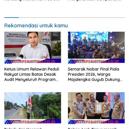
di Wilayah Kec. Rendang
Pesan Kamtibmas
Rekomendasi untuk kamu
Ketua Umum Relawan Peduli
Semarak Nobar Final Piala
Rakyat Lintas Batas Desak
Presiden 2026, Warga
Audit Menyeluruh Program
Majalengka Guyub Dukung
Pemulihan Pertanian Bireuen,
Persib di Saung Nganteur
Pertanyakan Efektivitas
Kahayang
Kinerja Dinas Pertanian