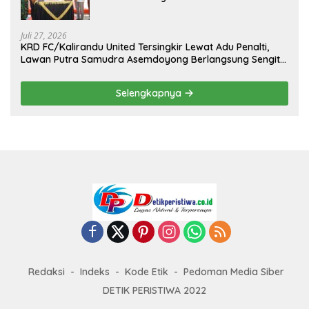
Kejuaraan Menembak Bupati Sidrap Cup
II Tahun 2026
Juli 27, 2026
KRD FC/Kalirandu United Tersingkir Lewat Adu Penalti,
Lawan Putra Samudra Asemdoyong Berlangsung Sengit
namun Tetap Kondusif
Selengkapnya
Redaksi
Indeks
Kode Etik
Pedoman Media Siber
DETIK PERISTIWA 2022