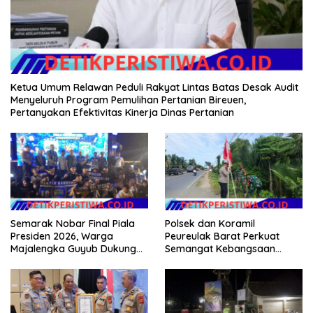
Ketua Umum Relawan Peduli Rakyat Lintas Batas Desak Audit
Menyeluruh Program Pemulihan Pertanian Bireuen,
Pertanyakan Efektivitas Kinerja Dinas Pertanian
Semarak Nobar Final Piala
Polsek dan Koramil
Presiden 2026, Warga
Peureulak Barat Perkuat
Majalengka Guyub Dukung
Semangat Kebangsaan
Persib di Saung Nganteur
Lewat Pemasangan Bendera
Kahayang
Merah Putih