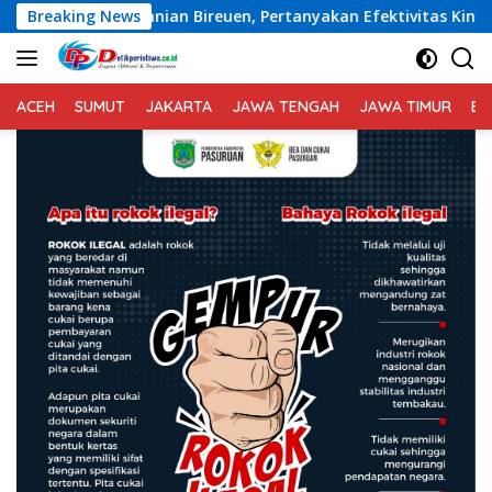
Langsung
ireuen, Pertanyakan Efektivitas Kinerja Dinas Pertanian
Breaking News
ke
konten
ACEH
SUMUT
JAKARTA
JAWA TENGAH
JAWA TIMUR
BA