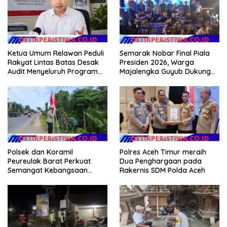
Ketua Umum Relawan Peduli
Semarak Nobar Final Piala
Rakyat Lintas Batas Desak
Presiden 2026, Warga
Audit Menyeluruh Program
Majalengka Guyub Dukung
Pemulihan Pertanian Bireuen,
Persib di Saung Nganteur
Pertanyakan Efektivitas
Kahayang
Kinerja Dinas Pertanian
Polsek dan Koramil
Polres Aceh Timur meraih
Peureulak Barat Perkuat
Dua Penghargaan pada
Semangat Kebangsaan
Rakernis SDM Polda Aceh
Lewat Pemasangan Bendera
Merah Putih