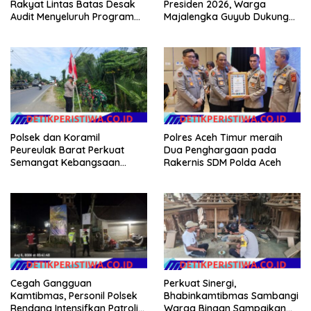
Rakyat Lintas Batas Desak
Presiden 2026, Warga
Audit Menyeluruh Program
Majalengka Guyub Dukung
Pemulihan Pertanian Bireuen,
Persib di Saung Nganteur
Pertanyakan Efektivitas
Kahayang
Kinerja Dinas Pertanian
Polsek dan Koramil
Polres Aceh Timur meraih
Peureulak Barat Perkuat
Dua Penghargaan pada
Semangat Kebangsaan
Rakernis SDM Polda Aceh
Lewat Pemasangan Bendera
Merah Putih
Cegah Gangguan
Perkuat Sinergi,
Kamtibmas, Personil Polsek
Bhabinkamtibmas Sambangi
Rendang Intensifkan Patroli
Warga Binaan Sampaikan