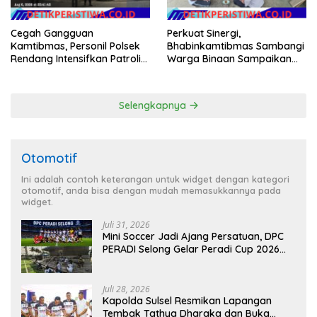
Cegah Gangguan
Perkuat Sinergi,
Kamtibmas, Personil Polsek
Bhabinkamtibmas Sambangi
Rendang Intensifkan Patroli
Warga Binaan Sampaikan
di Wilayah Kec. Rendang
Pesan Kamtibmas
Selengkapnya
Otomotif
Ini adalah contoh keterangan untuk widget dengan kategori
otomotif, anda bisa dengan mudah memasukkannya pada
widget.
Juli 31, 2026
Mini Soccer Jadi Ajang Persatuan, DPC
PERADI Selong Gelar Peradi Cup 2026
Sambut Hari Kemerdekaan
Juli 28, 2026
Kapolda Sulsel Resmikan Lapangan
Tembak Tathya Dharaka dan Buka