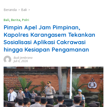
Beranda
Bali
Bali
,
Berita
,
Polri
Pimpin Apel Jam Pimpinan,
Kapolres Karangasem Tekankan
Sosialisasi Aplikasi Cakrawasi
hingga Kesiapan Pengamanan
Budi Jembrana
Juli 6, 2026