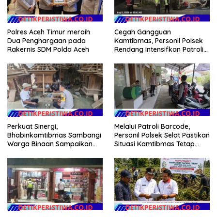
Polres Aceh Timur meraih
Cegah Gangguan
Dua Penghargaan pada
Kamtibmas, Personil Polsek
Rakernis SDM Polda Aceh
Rendang Intensifkan Patroli
di Wilayah Kec. Rendang
Melalui Patroli Barcode,
Perkuat Sinergi,
Personil Polsek Selat Pastikan
Bhabinkamtibmas Sambangi
Situasi Kamtibmas Tetap
Warga Binaan Sampaikan
Aman dan Kondusif
Pesan Kamtibmas