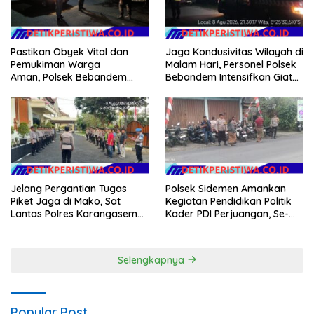
Jaga Kondusivitas Wilayah di
Pastikan Obyek Vital dan
Malam Hari, Personel Polsek
Pemukiman Warga
Bebandem Intensifkan Giat
Aman, Polsek Bebandem
Blue Light Patrol
Intensifkan Patroli Barcode
pada Dini Hari
Jelang Pergantian Tugas
Polsek Sidemen Amankan
Piket Jaga di Mako, Sat
Kegiatan Pendidikan Politik
Lantas Polres Karangasem
Kader PDI Perjuangan, Se-
Ikuti Apel Serah Terima Tugas
Kecamatan Sidemen
Jaga
Selengkapnya
Popular Post