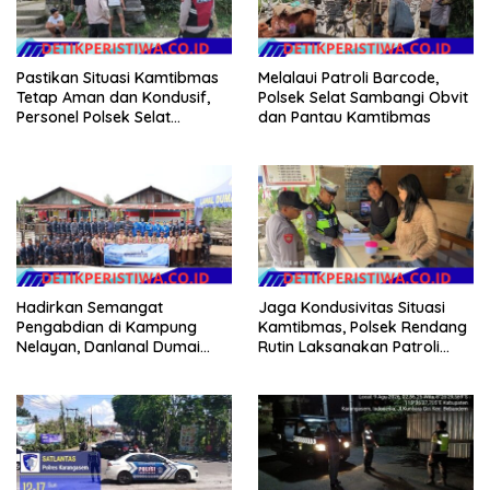
Pastikan Situasi Kamtibmas
Melalaui Patroli Barcode,
Tetap Aman dan Kondusif,
Polsek Selat Sambangi Obvit
Personel Polsek Selat
dan Pantau Kamtibmas
Intensifkan Patroli Dialogis
Hadirkan Semangat
Jaga Kondusivitas Situasi
Pengabdian di Kampung
Kamtibmas, Polsek Rendang
Nelayan, Danlanal Dumai
Rutin Laksanakan Patroli
Pimpin Aksi Bakti Sosial dan
Dialogis
Bersih Pantai