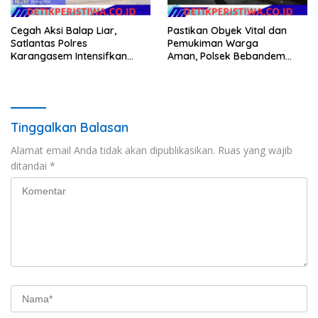
Cegah Aksi Balap Liar,
Pastikan Obyek Vital dan
Satlantas Polres
Pemukiman Warga
Karangasem Intensifkan
Aman, Polsek Bebandem
patrol di Jalan Raya Ujung-
Intensifkan Patroli Barcode
Seraya
pada Dini Hari
Tinggalkan Balasan
Alamat email Anda tidak akan dipublikasikan.
Ruas yang wajib
ditandai
*