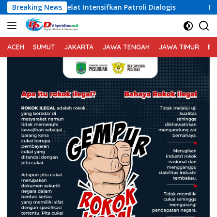
Langsung
 Intensifkan Patroli Dialogis
Breaking News
Melalaui Patroli Barcod
ke
konten
ACEH
SUMUT
JAKARTA
JAWA TENGAH
JAWA TIMUR
BA