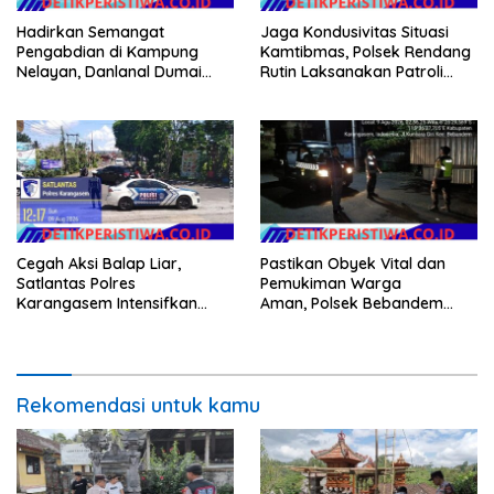
Hadirkan Semangat
Jaga Kondusivitas Situasi
Pengabdian di Kampung
Kamtibmas, Polsek Rendang
Nelayan, Danlanal Dumai
Rutin Laksanakan Patroli
Pimpin Aksi Bakti Sosial dan
Dialogis
Bersih Pantai
Cegah Aksi Balap Liar,
Pastikan Obyek Vital dan
Satlantas Polres
Pemukiman Warga
Karangasem Intensifkan
Aman, Polsek Bebandem
patrol di Jalan Raya Ujung-
Intensifkan Patroli Barcode
Seraya
pada Dini Hari
Rekomendasi untuk kamu