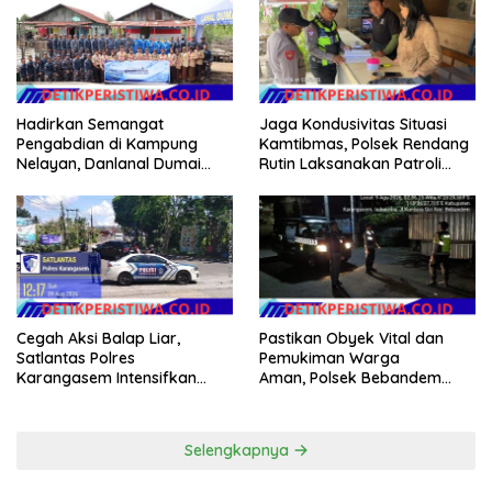
Hadirkan Semangat
Jaga Kondusivitas Situasi
Pengabdian di Kampung
Kamtibmas, Polsek Rendang
Nelayan, Danlanal Dumai
Rutin Laksanakan Patroli
Pimpin Aksi Bakti Sosial dan
Dialogis
Bersih Pantai
Cegah Aksi Balap Liar,
Pastikan Obyek Vital dan
Satlantas Polres
Pemukiman Warga
Karangasem Intensifkan
Aman, Polsek Bebandem
patrol di Jalan Raya Ujung-
Intensifkan Patroli Barcode
Seraya
pada Dini Hari
Selengkapnya