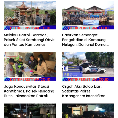
Melalaui Patroli Barcode,
Hadirkan Semangat
Polsek Selat Sambangi Obvit
Pengabdian di Kampung
dan Pantau Kamtibmas
Nelayan, Danlanal Dumai
Pimpin Aksi Bakti Sosial dan
Bersih Pantai
Jaga Kondusivitas Situasi
Cegah Aksi Balap Liar,
Kamtibmas, Polsek Rendang
Satlantas Polres
Rutin Laksanakan Patroli
Karangasem Intensifkan
Dialogis
patrol di Jalan Raya Ujung-
Seraya