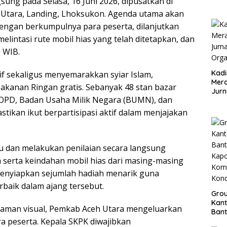
ung pada Selasa, 16 Juni 2026, dipusatkan di
Kese
 Utara, Landing, Lhoksukon. Agenda utama akan
 dengan berkumpulnya para peserta, dilanjutkan
lintasi rute mobil hias yang telah ditetapkan, dan
0 WIB.
Kadi
f sekaligus menyemarakkan syiar Islam,
Mera
akanan Ringan gratis. Sebanyak 48 stan bazar
Jurn
 OPD, Badan Usaha Milik Negara (BUMN), dan
Org
tikan ikut berpartisipasi aktif dalam menjajakan
u dan melakukan penilaian secara langsung
a serta keindahan mobil hias dari masing-masing
 menyiapkan sejumlah hadiah menarik guna
rbaik dalam ajang tersebut.
Grou
Kant
gaman visual, Pemkab Aceh Utara mengeluarkan
Bant
a peserta. Kepala SKPK diwajibkan
Kap