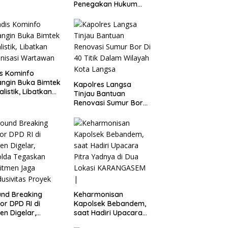
Penegakan Hukum
hatan Gratis
Terkait Perkara 53
Ton Pasir Timah Ilegal
Di Belitung*
s Kominfo
ngin Buka Bimtek
Kapolres Langsa
alistik, Libatkan
Tinjau Bantuan
anisasi Wartawan
Renovasi Sumur Bor
Di 40 Titik Dalam
Wilayah Kota Langsa
nd Breaking
Keharmonisan
or DPD RI di
Kapolsek Bebandem,
en Digelar,
saat Hadiri Upacara
olda Tegaskan
Pitra Yadnya di Dua