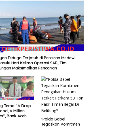
yan Diduga Terjatuh di Perairan Medewi,
suki Hari Kelima Operasi SAR, Tim
ungan Maksimalkan Pencarian
ng Tema “A Drop
lood, A Million
s”, Bank Aceh
*Polda Babel
uen Gelar Donor
Tegaskan Komitmen
h dan Skrining