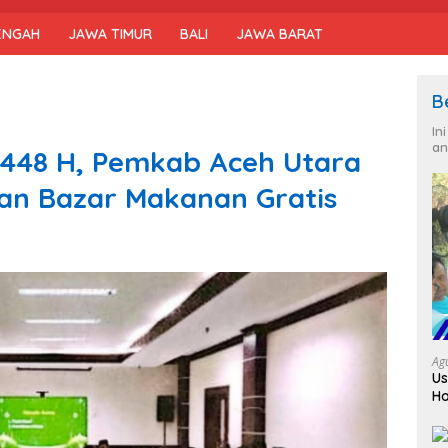
ENGAH
JAWA TIMUR
BALI
JAWA BARAT
B
In
an
448 H, Pemkab Aceh Utara
dan Bazar Makanan Gratis
Ag
Us
Ho
Da