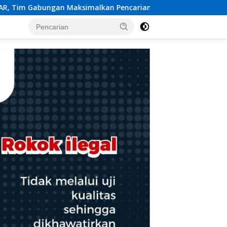
 Pencarian
Usung Tema “A Drop of Blood, A Million Ho