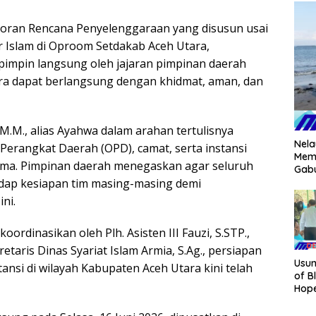
poran Rencana Penyelenggaraan yang disusun usai
ar Islam di Oproom Setdakab Aceh Utara,
ipimpin langsung oleh jajaran pimpinan daerah
ra dapat berlangsung dengan khidmat, aman, dan
E., M.M., alias Ayahwa dalam arahan tertulisnya
Nela
erangkat Daerah (OPD), camat, serta instansi
Mema
ama. Pimpinan daerah menegaskan agar seluruh
Gab
dap kesiapan tim masing-masing demi
ni.
ordinasikan oleh Plh. Asisten III Fauzi, S.STP.,
ekretaris Dinas Syariat Islam Armia, S.Ag., persiapan
Usu
tansi di wilayah Kabupaten Aceh Utara kini telah
of B
Hope
Bire
Dara