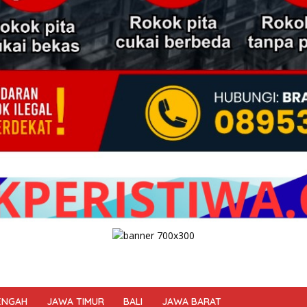
ENGAH
JAWA TIMUR
BALI
JAWA BARAT