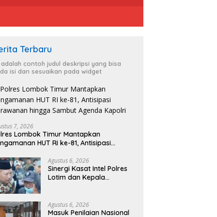
erita Terbaru
i adalah contoh judul deskripsi yang bisa
da isi dan sesuaikan pada widget
ustus 7, 2026
lres Lombok Timur Mantapkan
ngamanan HUT RI ke-81, Antisipasi
rawanan hingga Sambut Agenda Kapolri
Agustus 6, 2026
Sinergi Kasat Intel Polres
Lotim dan Kepala
Kesbangpoldagri Jaga
Kondusivitas Aksi Damai
Masyarakat
Agustus 6, 2026
Masuk Penilaian Nasional