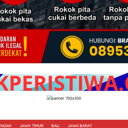
ENGAH
JAWA TIMUR
BALI
JAWA BARAT