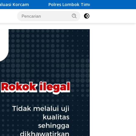
ombok Timur Mantapkan Pengamanan HUT RI ke-81, Antisipasi 