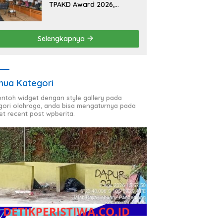
TPAKD Award 2026,
Lombok Timur Andalkan
Program Inklusi Keuangan
untuk Dongkrak
Selengkapnya
Kesejahteraan Warga
ua Kategori
contoh widget dengan style gallery pada
gori olahraga, anda bisa mengaturnya pada
et recent post wpberita.