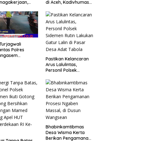
nagakerjaan,
di Aceh, Kadivhumas
lri Siap
Polri Irjen. Pol. Jhonny
atani Aspirasi
Edison Isir Tekankan
uh
Dilaksanakan Secara
Profesional dan
Transparan
 Turjagwali
antas Polres
angasem
Pastikan Kelancaran
unkan Personilnya,
Arus Lalulintas,
anakan Patroli
Personil Polsek
ode dan Blue
Sidemen Rutin
t Patrol
Lakukan Gatur Lalin di
Pasar Desa Adat
Tabola
Bhabinkamtibmas
Desa Wisma Kerta
Berikan Pengamanan
rgi Tanpa Batas,