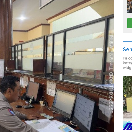
Sem
Ini 
kate
widg