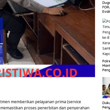
Duga
FORJ
Eval
Polr
Man
Pen
ke-8
Ker
Sam
Kapo
itmen memberikan pelayanan prima (service
Duku
Pen
n memastikan proses penerbitan dan penyerahan