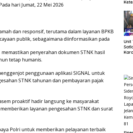
Kete
Pada hari Jumat, 22 Mei 2026
Kapo
Jemb
Bur
ramah dan responsif, terutama dalam layanan BPKB
ayaan publik, sebagaimana diinformasikan pada
Unit
Satl
s memastikan penyerahan dokumen STNK hasil
Kar
Terj
mun tetap humanis.
Laks
Barc
s menggenjot penggunaan aplikasi SIGNAL untuk
Ligh
esahan STNK tahunan dan pembayaran pajak
gasem proaktif hadir langsung ke masyarakat
k memberikan layanan pengesahan STNK dan surat
paya Polri untuk memberikan pelayanan terbaik
Sine