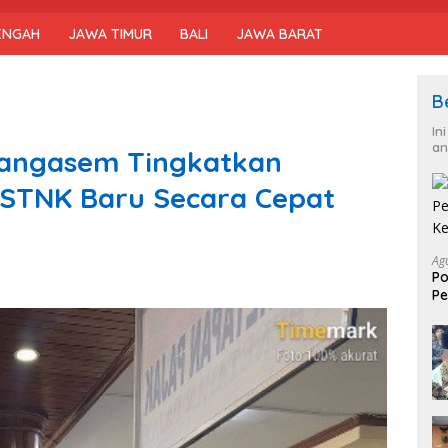
ENGAH
JAWA TIMUR
BALI
JAWA BARAT
B
In
an
arangasem Tingkatkan
 STNK Baru Secara Cepat
Ag
Po
Pe
Ke