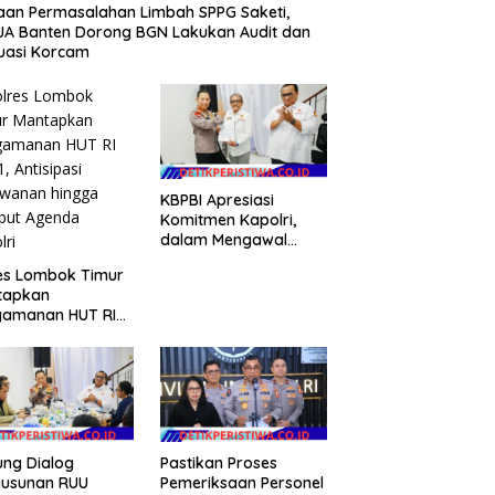
an Permasalahan Limbah SPPG Saketi,
A Banten Dorong BGN Lakukan Audit dan
uasi Korcam
KBPBI Apresiasi
Komitmen Kapolri,
dalam Mengawal
Aspirasi dalam
es Lombok Timur
Pembahasan RUU
tapkan
Ketenagakerjaan
gamanan HUT RI
1, Antisipasi
awanan hingga
but Agenda
lri
ng Dialog
Pastikan Proses
yusunan RUU
Pemeriksaan Personel