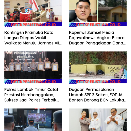
Kontingen Pramuka Kota
Kaperwil Sumsel Media
Langsa Dilepas Wakil
Rajawalinews Angkat Bicara
Walikota Menuju Jamnas XII
Dugaan Penggelapan Dana
2026
Desa Rp 84 Juta, Kades
Argomulyo Belitang Jaya
Hilang 3 Bulan Bawa
Anggaran Pembangunan
Polres Lombok Timur Catat
Dugaan Permasalahan
Prestasi Membanggakan,
Limbah SPPG Saketi, FORJA
Sukses Jadi Polres Terbaik
Banten Dorong BGN Lakukan
dalam Pelayanan Publik di
Audit dan Evaluasi Korcam
NTB