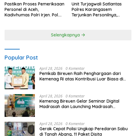
Pastikan Proses Pemeriksaan
Unit Turjagwali Satlantas
Personel di Aceh,
Polres Karangasem
Kadivhumas Polri Irjen. Pol.
Terjunkan Personilnya,
Jhonny Edison Isir Tekankan
Laksanakan Patroli Barcode
Dilaksanakan Secara
dan Blue Light Patrol
Profesional dan Transparan
Selengkapnya
Popular Post
April 28, 2026
0 Komentar
Pemkab Bireuen Raih Penghargaan dari
Kemenag RI atas Kontribusi Luar Biasa di
Sektor Keagamaan dan Pendidikan
April 28, 2026
0 Komentar
Kemenag Bireuen Gelar Seminar Digital
Madrasah dan Launching Madrasah
Unggulan Peringati Hardiknas 2026
April 28, 2026
0 Komentar
Gerak Cepat Polisi Ungkap Peredaran Sabu
di Tanah Abang, 11 Paket Disita