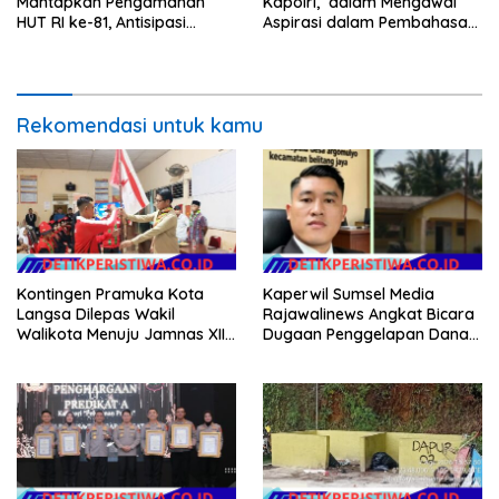
Mantapkan Pengamanan
Kapolri, dalam Mengawal
HUT RI ke-81, Antisipasi
Aspirasi dalam Pembahasan
Kerawanan hingga Sambut
RUU Ketenagakerjaan
Agenda Kapolri
Rekomendasi untuk kamu
Kontingen Pramuka Kota
Kaperwil Sumsel Media
Langsa Dilepas Wakil
Rajawalinews Angkat Bicara
Walikota Menuju Jamnas XII
Dugaan Penggelapan Dana
2026
Desa Rp 84 Juta, Kades
Argomulyo Belitang Jaya
Hilang 3 Bulan Bawa
Anggaran Pembangunan