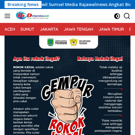
Langsung
msel Media Rajawalinews Angkat Bicara Dugaan Penggelapan D
Breaking News
ke
konten
ACEH
SUMUT
JAKARTA
JAWA TENGAH
JAWA TIMUR
BA