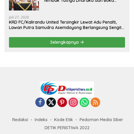
Tembak Tathya Dharaka dan Buka
Kejuaraan Menembak Bupati Sidrap Cup
II Tahun 2026
Juli 27, 2026
KRD FC/Kalirandu United Tersingkir Lewat Adu Penalti,
Lawan Putra Samudra Asemdoyong Berlangsung Sengit
namun Tetap Kondusif
Selengkapnya
Redaksi
Indeks
Kode Etik
Pedoman Media Siber
DETIK PERISTIWA 2022