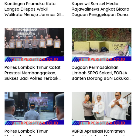
Kontingen Pramuka Kota
Kaperwil Sumsel Media
Langsa Dilepas Wakil
Rajawalinews Angkat Bicara
Walikota Menuju Jamnas XII
Dugaan Penggelapan Dana
2026
Desa Rp 84 Juta, Kades
Argomulyo Belitang Jaya
Hilang 3 Bulan Bawa
Anggaran Pembangunan
Polres Lombok Timur Catat
Dugaan Permasalahan
Prestasi Membanggakan,
Limbah SPPG Saketi, FORJA
Sukses Jadi Polres Terbaik
Banten Dorong BGN Lakukan
dalam Pelayanan Publik di
Audit dan Evaluasi Korcam
NTB
Polres Lombok Timur
KBPBI Apresiasi Komitmen