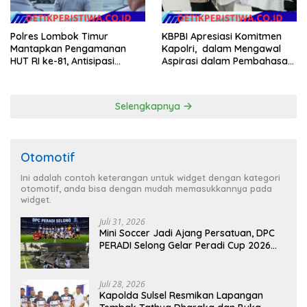
Polres Lombok Timur
KBPBI Apresiasi Komitmen
Mantapkan Pengamanan
Kapolri, dalam Mengawal
HUT RI ke-81, Antisipasi
Aspirasi dalam Pembahasan
Kerawanan hingga Sambut
RUU Ketenagakerjaan
Agenda Kapolri
Selengkapnya
Otomotif
Ini adalah contoh keterangan untuk widget dengan kategori
otomotif, anda bisa dengan mudah memasukkannya pada
widget.
Juli 31, 2026
Mini Soccer Jadi Ajang Persatuan, DPC
PERADI Selong Gelar Peradi Cup 2026
Sambut Hari Kemerdekaan
Juli 28, 2026
Kapolda Sulsel Resmikan Lapangan