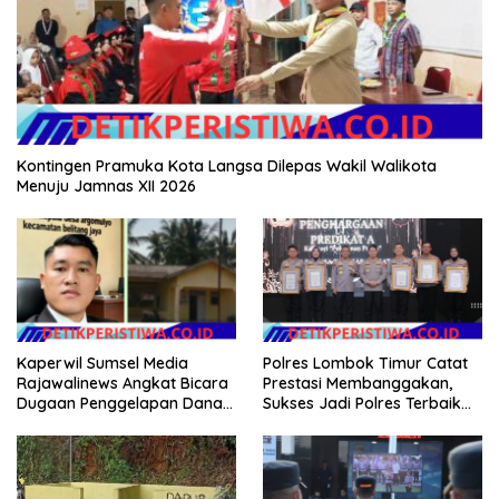
Kontingen Pramuka Kota Langsa Dilepas Wakil Walikota
Menuju Jamnas XII 2026
Kaperwil Sumsel Media
Polres Lombok Timur Catat
Rajawalinews Angkat Bicara
Prestasi Membanggakan,
Dugaan Penggelapan Dana
Sukses Jadi Polres Terbaik
Desa Rp 84 Juta, Kades
dalam Pelayanan Publik di
Argomulyo Belitang Jaya
NTB
Hilang 3 Bulan Bawa
Anggaran Pembangunan