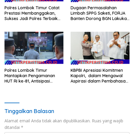
Polres Lombok Timur Catat
Dugaan Permasalahan
Prestasi Membanggakan,
Limbah SPPG Saketi, FORJA
Sukses Jadi Polres Terbaik
Banten Dorong BGN Lakukan
dalam Pelayanan Publik di
Audit dan Evaluasi Korcam
NTB
Polres Lombok Timur
KBPBI Apresiasi Komitmen
Mantapkan Pengamanan
Kapolri, dalam Mengawal
HUT RI ke-81, Antisipasi
Aspirasi dalam Pembahasan
Kerawanan hingga Sambut
RUU Ketenagakerjaan
Agenda Kapolri
Tinggalkan Balasan
Alamat email Anda tidak akan dipublikasikan.
Ruas yang wajib
ditandai
*