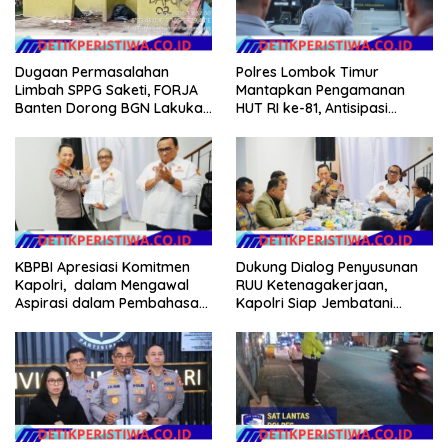
Dugaan Permasalahan
Polres Lombok Timur
Limbah SPPG Saketi, FORJA
Mantapkan Pengamanan
Banten Dorong BGN Lakukan
HUT RI ke-81, Antisipasi
Audit dan Evaluasi Korcam
Kerawanan hingga Sambut
Agenda Kapolri
Dukung Dialog Penyusunan
KBPBI Apresiasi Komitmen
RUU Ketenagakerjaan,
Kapolri, dalam Mengawal
Kapolri Siap Jembatani
Aspirasi dalam Pembahasan
Aspirasi Buruh
RUU Ketenagakerjaan