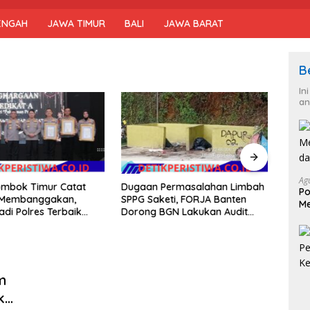
ENGAH
JAWA TIMUR
BALI
JAWA BARAT
B
In
an
Polr
Mant
Ag
ombok Timur Catat
Dugaan Permasalahan Limbah
RI ke
Po
i Membanggakan,
SPPG Saketi, FORJA Banten
hing
Me
adi Polres Terbaik
Dorong BGN Lakukan Audit
da
layanan Publik di NTB
dan Evaluasi Korcam
m
k