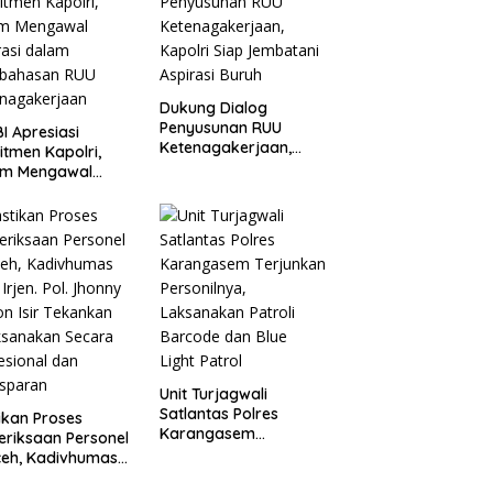
Kapolri
Dukung Dialog
Penyusunan RUU
I Apresiasi
Ketenagakerjaan,
tmen Kapolri,
Kapolri Siap
am Mengawal
Jembatani Aspirasi
rasi dalam
Buruh
bahasan RUU
enagakerjaan
Unit Turjagwali
Satlantas Polres
ikan Proses
Karangasem
riksaan Personel
Terjunkan Personilnya,
ceh, Kadivhumas
Laksanakan Patroli
 Irjen. Pol. Jhonny