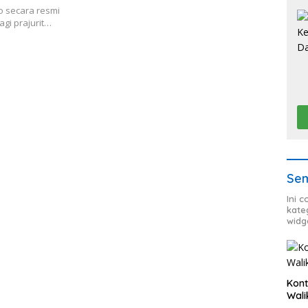
o secara resmi
gi prajurit…
Sem
Ini 
kate
widg
Kont
Wali