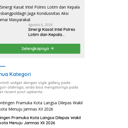
HUT RI ke-81, Antisipasi
Kerawanan hingga
Sambut Agenda Kapolri
Agustus 6, 2026
Sinergi Kasat Intel Polres
Lotim dan Kepala
Kesbangpoldagri Jaga
Kondusivitas Aksi Damai
Selengkapnya
Masyarakat
ua Kategori
contoh widget dengan style gallery pada
gori olahraga, anda bisa mengaturnya pada
et recent post wpberita.
ingen Pramuka Kota Langsa Dilepas Wakil
kota Menuju Jamnas XII 2026