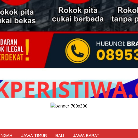
ENGAH
JAWA TIMUR
BALI
JAWA BARAT