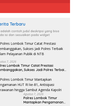
erita Terbaru
i adalah contoh judul deskripsi yang bisa
da isi dan sesuaikan pada widget
D
R
es Lombok Timur
KBPBI Apresiasi Komitmen
S
apkan Pengamanan HUT
Kapolri, dalam Mengawal
ustus 7, 2026
-81, Antisipasi Kerawanan
Aspirasi dalam Pembahasan
lres Lombok Timur Catat Prestasi
ga Sambut Agenda Kapolri
RUU Ketenagakerjaan
mbanggakan, Sukses Jadi Polres Terbaik
lam Pelayanan Publik di NTB
Agustus 7, 2026
Polres Lombok Timur
Mantapkan Pengamanan