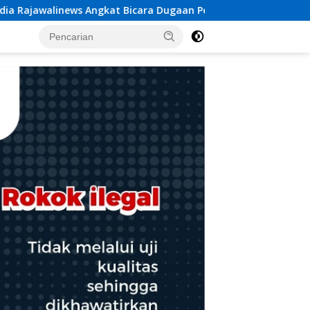
ra Dugaan Penggelapan Dana Desa Rp 84 Juta, Kades Argomuly