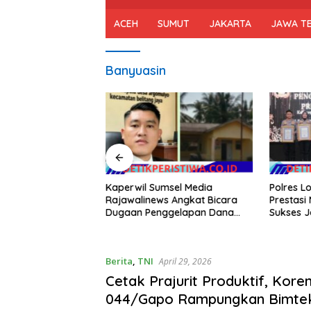
ACEH
SUMUT
JAKARTA
JAWA T
Banyuasin
Pramuka Kota
Kaperwil Sumsel Media
Polres L
pas Wakil Walikota
Rajawalinews Angkat Bicara
Prestas
as XII 2026
Dugaan Penggelapan Dana
Sukses J
Desa Rp 84 Juta, Kades
dalam Pe
Argomulyo Belitang Jaya
Hilang 3 Bulan Bawa Anggaran
Berita
,
TNI
April 29, 2026
Pembangunan
Cetak Prajurit Produktif, Kore
044/Gapo Rampungkan Bimte