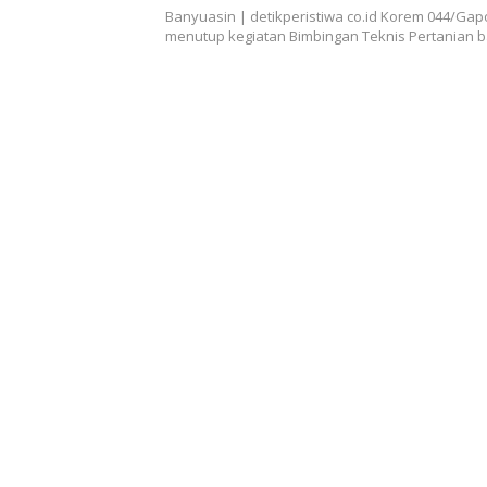
Pertanian
Banyuasin | detikperistiwa co.id Korem 044/Gap
menutup kegiatan Bimbingan Teknis Pertanian ba