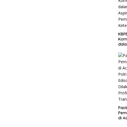
KBPB
Komi
dal
Aspi
Pem
Ket
Past
Peme
di A
Polri