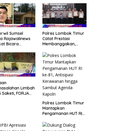
rwil Sumsel
Polres Lombok Timur
a Rajawalinews
Catat Prestasi
at Bicara
Membanggakan,
aan Penggelapan
Sukses Jadi Polres
a Desa Rp 84
Terbaik dalam
, Kades
Pelayanan Publik di
mulyo Belitang
NTB
 Hilang 3 Bulan
a Anggaran
bangunan
aan
masalahan Limbah
 Saketi, FORJA
ten Dorong BGN
Polres Lombok Timur
kan Audit dan
Mantapkan
uasi Korcam
Pengamanan HUT RI
ke-81, Antisipasi
Kerawanan hingga
Sambut Agenda