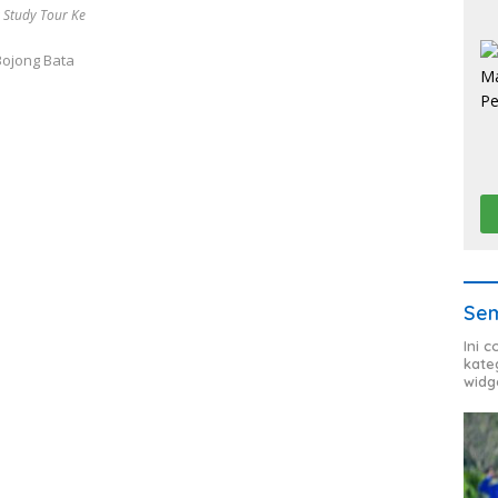
r Study Tour Ke
Bojong Bata
Sem
Ini 
kate
widg