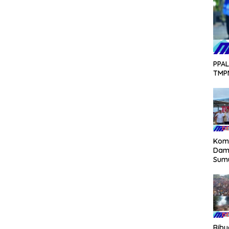
PPAL
TMPN
Kom
Dam
Sum
Nasu
Fasi
dan
Laut
Rib