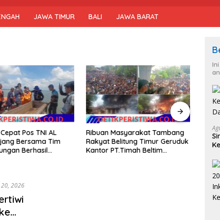
ENGAH
JAWA TIMUR
BALI
JAWA BARAT
B
In
an
Ag
Cepat Pos TNI AL
Ribuan Masyarakat Tambang
PT T
Si
njang Bersama Tim
Rakyat Belitung Timur Geruduk
Perb
Ke
ngan Berhasil
Kantor PT.Timah Beltim
Mitra
D
 Korban Terakhir
Spontan Membakarnya
ram di Perairan
p Kepulauan Meranti
 20, 2026
rtiwi
 ke