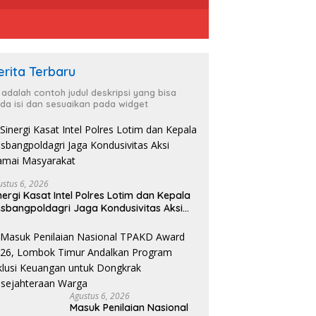
erita Terbaru
i adalah contoh judul deskripsi yang bisa
da isi dan sesuaikan pada widget
Dukung Ketahanan Pangan,
Polsek Belitang III Sukses Panen
S
Jagung di Desa Karang Jadi
P
ustus 6, 2026
HL Gotong Royong
D
nergi Kasat Intel Polres Lotim dan Kepala
aikan Jalan Bersama
P
sbangpoldagri Jaga Kondusivitas Aksi
 dan Warga Atu Payung.
amai Masyarakat
Agustus 6, 2026
Masuk Penilaian Nasional