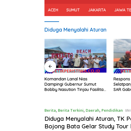
ACEH
SUMUT
JAKARTA
JAWA T
Diduga Menyalahi Aturan
Komandan Lanal Nias
Respons 
Ziarah Nasional dan
Dampingi Gubernur Sumut
Selatpa
a di TMPNU
Bobby Nasution Tinjau Fasilitas
SAR Gabu
lam Rangka HUT
Kesehatan dan Budidaya
Temukan
Rumput Laut di Nias Utara
Kapal Ka
Mengkiki
Berita
,
Berita Terkini
,
Daerah
,
Pendidikan
Mei
Diduga Menyalahi Aturan, TK Pe
Bojong Bata Gelar Study Tour