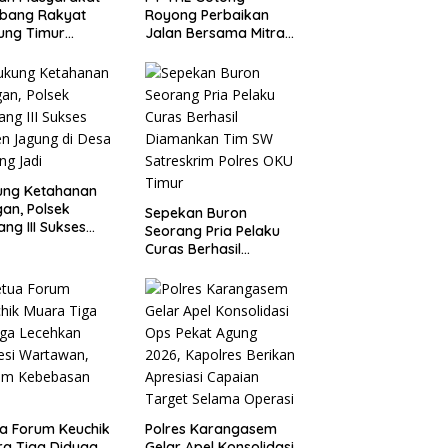
bang Rakyat
Royong Perbaikan
tung Timur
Jalan Bersama Mitra
duk Kantor
dan Warga Atu
imah Beltim
Payung.
ntan
bakarnya
ung Ketahanan
an, Polsek
Sepekan Buron
tang III Sukses
Seorang Pria Pelaku
n Jagung di Desa
Curas Berhasil
ng Jadi
Diamankan Tim SW
Satreskrim Polres OKU
Timur
a Forum Keuchik
Polres Karangasem
a Tiga Diduga
Gelar Apel Konsolidasi