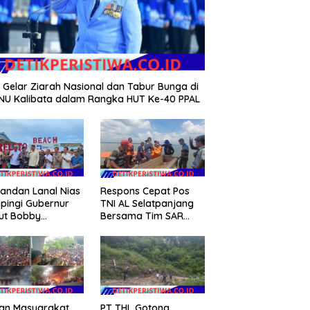
 Gelar Ziarah Nasional dan Tabur Bunga di
U Kalibata dalam Rangka HUT Ke-40 PPAL
andan Lanal Nias
Respons Cepat Pos
pingi Gubernur
TNI AL Selatpanjang
ut Bobby
Bersama Tim SAR
tion Tinjau
Gabungan Berhasil
litas Kesehatan
Temukan Korban
 Budidaya Rumput
Terakhir Kapal Karam
 di Nias Utara
di Perairan Mengkikip
Kepulauan Meranti
uan Masyarakat
PT THL Gotong