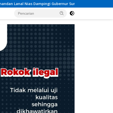
rnur Sumut Bobby Nasution Tinjau Fasilitas Kesehatan dan Bu