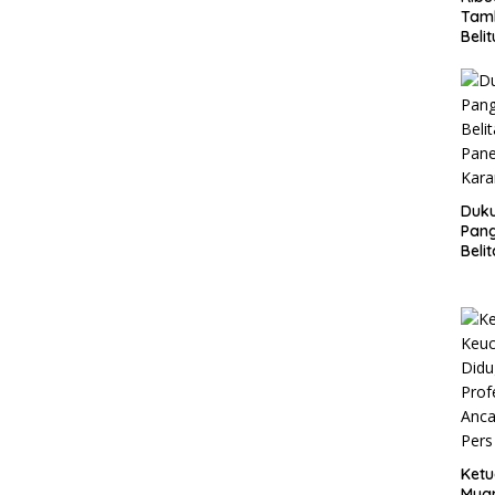
Tam
Beli
Geru
PT.T
Spo
Mem
Duk
Pang
Beli
Pane
Kara
Ketu
Muar