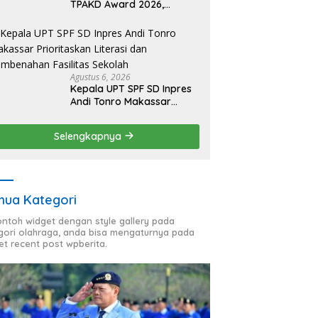
TPAKD Award 2026,
Lombok Timur Andalkan
Program Inklusi Keuangan
untuk Dongkrak
Kesejahteraan Warga
Agustus 6, 2026
Kepala UPT SPF SD Inpres
Andi Tonro Makassar
Prioritaskan Literasi dan
Pembenahan Fasilitas
Selengkapnya
Sekolah
ua Kategori
contoh widget dengan style gallery pada
gori olahraga, anda bisa mengaturnya pada
et recent post wpberita.