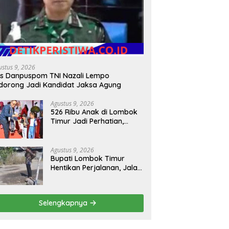
ti Lombok Timur Hentikan
Kapolres Belitung Timur Kawal
S
lanan, Jalan Berlubang
Aspirasi Unjuk Rasa
K
ung Jadi Perhatian
Masyarakat Penambang
N
Timah di lokasi Halaman
d
ustus 9, 2026
Kantor Operasional PT.Timah
s Danpuspom TNI Nazali Lempo
Kecamatan Gantung.
dorong Jadi Kandidat Jaksa Agung
Agustus 9, 2026
526 Ribu Anak di Lombok
Timur Jadi Perhatian,
Pemkab Soroti Ancaman
Kekerasan hingga
Pernikahan Dini
Agustus 9, 2026
Bupati Lombok Timur
Hentikan Perjalanan, Jalan
Berlubang Langsung Jadi
Perhatian
Selengkapnya