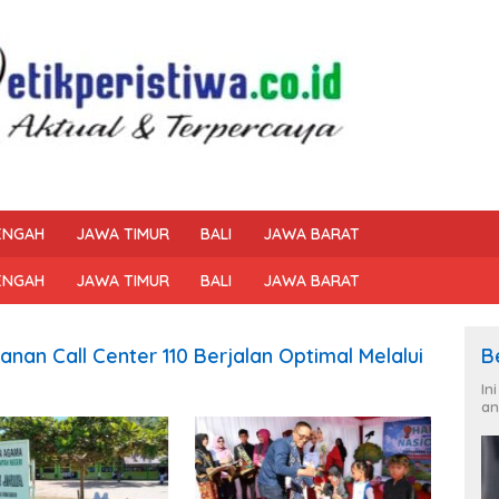
ENGAH
JAWA TIMUR
BALI
JAWA BARAT
ENGAH
JAWA TIMUR
BALI
JAWA BARAT
nan Call Center 110 Berjalan Optimal Melalui
B
In
an