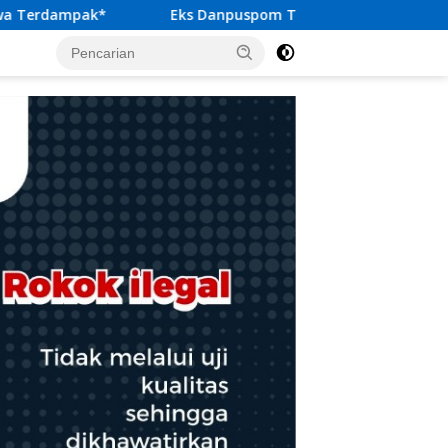
anpuspom TNI Nazali Lempo Didorong Jadi Kandidat Jaksa Agu