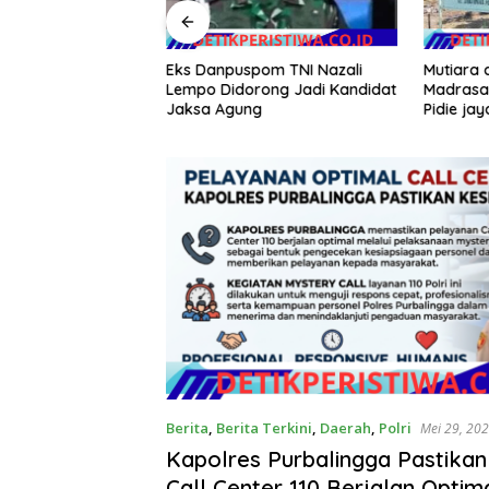
Mutiara d
 Kompleks Pasar
Eks Danpuspom TNI Nazali
Madrasah
Bangunan, 2 Jiwa
Lempo Didorong Jadi Kandidat
Pidie jay
dan 243 Jiwa
Jaksa Agung
propinsi
Berita
,
Berita Terkini
,
Daerah
,
Polri
Mei 29, 20
Kapolres Purbalingga Pastika
Call Center 110 Berjalan Optim