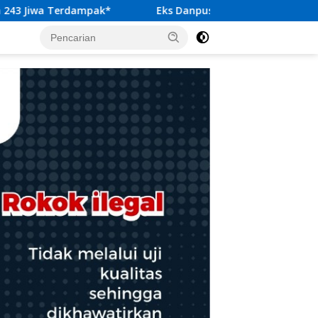
Eks Danpuspom TNI Nazali Lempo Didorong Jadi Kandida