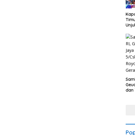
Kapo
Timu
Unju
Mas
Pen
loka
Kant
PT.
Gant
Samb
Geu
dan
5/Cs
Roy
Gera
Asri
Pop