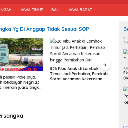
ENGAH
JAWA TIMUR
BALI
JAWA BARAT
sangka Yg Di Anggap Tidak Sesuai SOP
B
In
an
Ag
526 Ribu Anak di Lombok
Ek
Timur Jadi Perhatian, Pemkab
i pesisir Pidie jaya.
Bupa
Di
Soroti Ancaman Kekerasan
 Ibtidaiyah Negri 23
Perja
hingga Pernikahan Dini
a, meraih juara tingkat
Langs
 dan nasional
tersangka
P