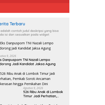
erita Terbaru
i adalah contoh judul deskripsi yang bisa
da isi dan sesuaikan pada widget
ustus 9, 2026
s Danpuspom TNI Nazali Lempo
ti Lombok Timur Hentikan
Kapolres Belitung Timur Kawal
S
dorong Jadi Kandidat Jaksa Agung
lanan, Jalan Berlubang
Aspirasi Unjuk Rasa
K
ung Jadi Perhatian
Masyarakat Penambang
N
Timah di lokasi Halaman
d
Kantor Operasional PT.Timah
Kecamatan Gantung.
Agustus 9, 2026
526 Ribu Anak di Lombok
Timur Jadi Perhatian,
Pemkab Soroti Ancaman
Kekerasan hingga