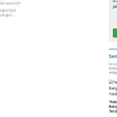
idak Sesuai SOP
angka Yg Di
rsangka…
Sem
Ini 
kate
widg
*Keb
Bang
Ter