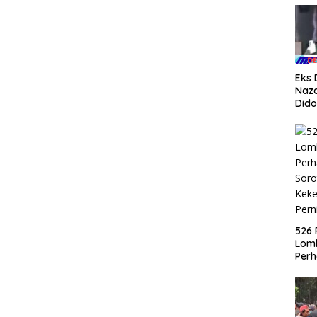
Eks
Naza
Dido
Kand
Agu
526 
Lom
Perh
Soro
Keke
Pern