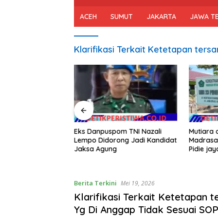
ACEH
SUMUT
JAKARTA
JAWA T
Klarifikasi Terkait Ketetapan ter
 Kompleks Pasar
Eks Danpuspom TNI Nazali
Mutiara d
Bangunan, 2 Jiwa
Lempo Didorong Jadi Kandidat
Madrasah
dan 243 Jiwa
Jaksa Agung
Pidie jay
propinsi
Berita Terkini
Mei 19, 2026
Klarifikasi Terkait Ketetapan 
Yg Di Anggap Tidak Sesuai SO