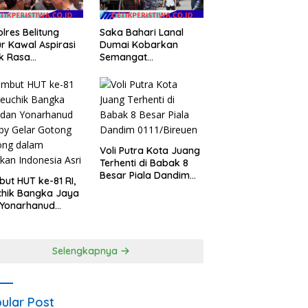
lres Belitung
Saka Bahari Lanal
r Kawal Aspirasi
Dumai Kobarkan
k Rasa
Semangat
yarakat
Nasionalisme dan
ambang Timah di
Peduli Pesisir di
si Halaman
Kampung Nelayan
or Operasional
Timah Kecamatan
ung.
Voli Putra Kota Juang
Terhenti di Babak 8
Besar Piala Dandim
ut HUT ke-81 RI,
0111/Bireuen
chik Bangka Jaya
 Yonarhanud
by Gelar Gotong
ong dalam
kan Indonesia
Selengkapnya
ular Post