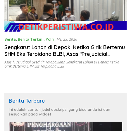
Berita
,
Berita Terkini
,
Polri
Mei 23, 2026
Sengkarut Lahan di Depok: Ketika Girik Bertemu
SHM Eks Terpidana BLBI, Asas *Prejudicial
Geschil* Terabaikan?
Asas *Prejudicial Geschil* Terabaikan?
,
Sengkarut Lahan Di Depok: Ketika
Girik Bertemu SHM Eks Terpidana BLBI
Berita Terbaru
Ini adalah contoh judul deskripsi yang bisa anda isi dan
sesuaikan pada widget