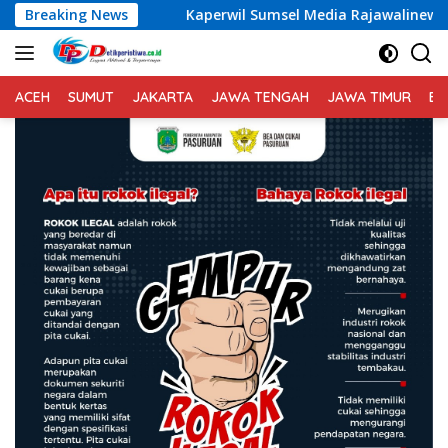
Langsung
Breaking News
Kaperwil Sumsel Media Rajawalinews Angkat Bicara Du
ke
konten
ACEH
SUMUT
JAKARTA
JAWA TENGAH
JAWA TIMUR
BA