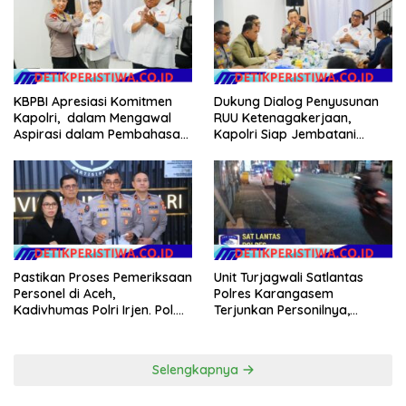
KBPBI Apresiasi Komitmen
Dukung Dialog Penyusunan
Kapolri, dalam Mengawal
RUU Ketenagakerjaan,
Aspirasi dalam Pembahasan
Kapolri Siap Jembatani
RUU Ketenagakerjaan
Aspirasi Buruh
Pastikan Proses Pemeriksaan
Unit Turjagwali Satlantas
Personel di Aceh,
Polres Karangasem
Kadivhumas Polri Irjen. Pol.
Terjunkan Personilnya,
Jhonny Edison Isir Tekankan
Laksanakan Patroli Barcode
Dilaksanakan Secara
dan Blue Light Patrol
Profesional dan Transparan
Selengkapnya