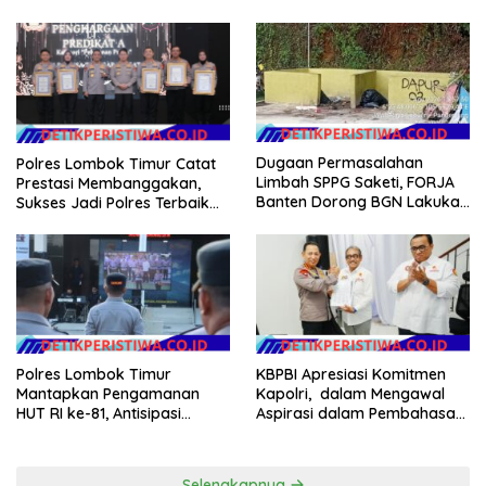
Desa Rp 84 Juta, Kades
2026
Argomulyo Belitang Jaya
Hilang 3 Bulan Bawa
Anggaran Pembangunan
Dugaan Permasalahan
Polres Lombok Timur Catat
Limbah SPPG Saketi, FORJA
Prestasi Membanggakan,
Banten Dorong BGN Lakukan
Sukses Jadi Polres Terbaik
Audit dan Evaluasi Korcam
dalam Pelayanan Publik di
NTB
Polres Lombok Timur
KBPBI Apresiasi Komitmen
Mantapkan Pengamanan
Kapolri, dalam Mengawal
HUT RI ke-81, Antisipasi
Aspirasi dalam Pembahasan
Kerawanan hingga Sambut
RUU Ketenagakerjaan
Agenda Kapolri
Selengkapnya