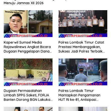
Menuju Jamnas XII 2026
Kaperwil Sumsel Media
Polres Lombok Timur Catat
Rajawalinews Angkat Bicara
Prestasi Membanggakan,
Dugaan Penggelapan Dana
Sukses Jadi Polres Terbaik
Desa Rp 84 Juta, Kades
dalam Pelayanan Publik di
Argomulyo Belitang Jaya
NTB
Hilang 3 Bulan Bawa
Anggaran Pembangunan
Dugaan Permasalahan
Polres Lombok Timur
Limbah SPPG Saketi, FORJA
Mantapkan Pengamanan
Banten Dorong BGN Lakukan
HUT RI ke-81, Antisipasi
Audit dan Evaluasi Korcam
Kerawanan hingga Sambut
Agenda Kapolri