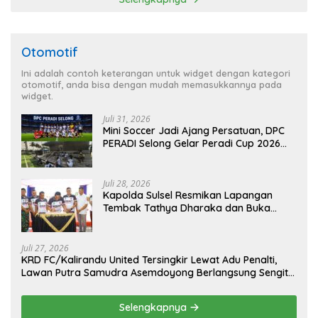
Otomotif
Ini adalah contoh keterangan untuk widget dengan kategori
otomotif, anda bisa dengan mudah memasukkannya pada
widget.
Juli 31, 2026
Mini Soccer Jadi Ajang Persatuan, DPC
PERADI Selong Gelar Peradi Cup 2026
Sambut Hari Kemerdekaan
Juli 28, 2026
Kapolda Sulsel Resmikan Lapangan
Tembak Tathya Dharaka dan Buka
Kejuaraan Menembak Bupati Sidrap Cup
II Tahun 2026
Juli 27, 2026
KRD FC/Kalirandu United Tersingkir Lewat Adu Penalti,
Lawan Putra Samudra Asemdoyong Berlangsung Sengit
namun Tetap Kondusif
Selengkapnya