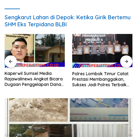
Sengkarut Lahan di Depok: Ketika Girik Bertemu
SHM Eks Terpidana BLBI
Kaperwil Sumsel Media
Polres Lombok Timur Catat
Rajawalinews Angkat Bicara
Prestasi Membanggakan,
Dugaan Penggelapan Dana
Sukses Jadi Polres Terbaik
Desa Rp 84 Juta, Kades
dalam Pelayanan Publik di
Argomulyo Belitang Jaya
NTB
Hilang 3 Bulan Bawa
Anggaran Pembangunan