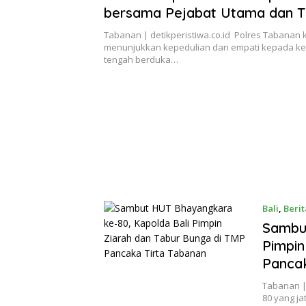
bersama Pejabat Utama dan T
Konseling Polres Tabanan, Ber
Tabanan | detikperistiwa.co.id Polres Tabanan 
Konseling dan Tali Asih kepad
menunjukkan kepedulian dan empati kepada ke
tengah berduka…
Almarhum I Ketut Darmawan
Bali
,
Berit
Sambut
Pimpin
Pancak
Tabanan |
80 yang ja