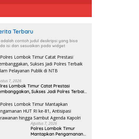
erita Terbaru
i adalah contoh judul deskripsi yang bisa
da isi dan sesuaikan pada widget
D
R
S
ustus 7, 2026
es Lombok Timur
KBPBI Apresiasi Komitmen
lres Lombok Timur Catat Prestasi
apkan Pengamanan HUT
Kapolri, dalam Mengawal
mbanggakan, Sukses Jadi Polres Terbaik
-81, Antisipasi Kerawanan
Aspirasi dalam Pembahasan
lam Pelayanan Publik di NTB
ga Sambut Agenda Kapolri
RUU Ketenagakerjaan
Agustus 7, 2026
Polres Lombok Timur
Mantapkan Pengamanan