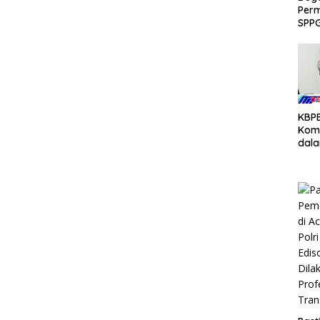
Per
SPPG
Ban
Laku
Eval
KBPB
Komi
dal
Aspi
Pem
Ket