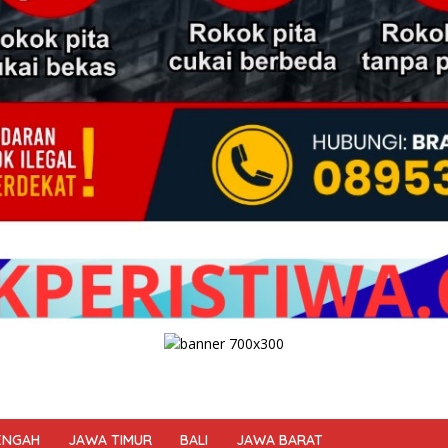
ENGAH
JAWA TIMUR
BALI
JAWA BARAT