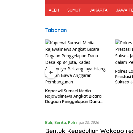
ACEH
SUMUT
JAKARTA
JAWA T
Tabanan
Pramuka Kota
pas Wakil Walikota
Polres L
as XII 2026
Prestas
Sukses J
dalam Pe
Kaperwil Sumsel Media
Rajawalinews Angkat Bicara
Dugaan Penggelapan Dana
Desa Rp 84 Juta, Kades
Argomulyo Belitang Jaya
Hilang 3 Bulan Bawa Anggaran
Bali
,
Berita
,
Polri
Juli 28, 2026
Pembangunan
Bentuk Kepedulian Wakapolre