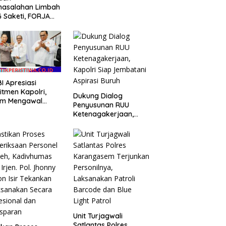
ke-81, Antisipasi
masalahan Limbah
Kerawanan hingga
 Saketi, FORJA
Sambut Agenda
ten Dorong BGN
Kapolri
kan Audit dan
uasi Korcam
I Apresiasi
tmen Kapolri,
Dukung Dialog
am Mengawal
Penyusunan RUU
rasi dalam
Ketenagakerjaan,
bahasan RUU
Kapolri Siap
enagakerjaan
Jembatani Aspirasi
Buruh
Unit Turjagwali
Satlantas Polres