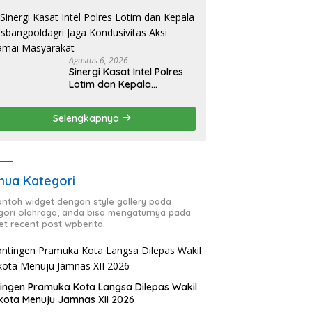
HUT RI ke-81, Antisipasi
Kerawanan hingga
Sambut Agenda Kapolri
Agustus 6, 2026
Sinergi Kasat Intel Polres
Lotim dan Kepala
Kesbangpoldagri Jaga
Kondusivitas Aksi Damai
Selengkapnya
Masyarakat
ua Kategori
contoh widget dengan style gallery pada
gori olahraga, anda bisa mengaturnya pada
et recent post wpberita.
ingen Pramuka Kota Langsa Dilepas Wakil
kota Menuju Jamnas XII 2026