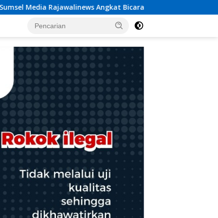
news Angkat Bicara Dugaan Penggelapan Dana Desa Rp 84 Juta,