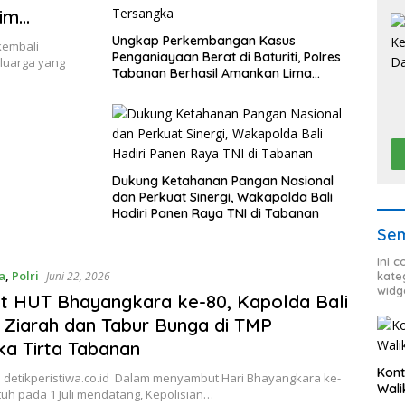
im
ikan
Ungkap Perkembangan Kasus
kembali
Penganiayaan Berat di Baturiti, Polres
a Keluarga
luarga yang
Tabanan Berhasil Amankan Lima
Tersangka
Dukung Ketahanan Pangan Nasional
dan Perkuat Sinergi, Wakapolda Bali
Hadiri Panen Raya TNI di Tabanan
Sem
Ini 
a
,
Polri
Juni 22, 2026
kate
widg
 HUT Bhayangkara ke-80, Kapolda Bali
 Ziarah dan Tabur Bunga di TMP
a Tirta Tabanan
Kont
 detikperistiwa.co.id Dalam menyambut Hari Bhayangkara ke-
Wali
tuh pada 1 Juli mendatang, Kepolisian…