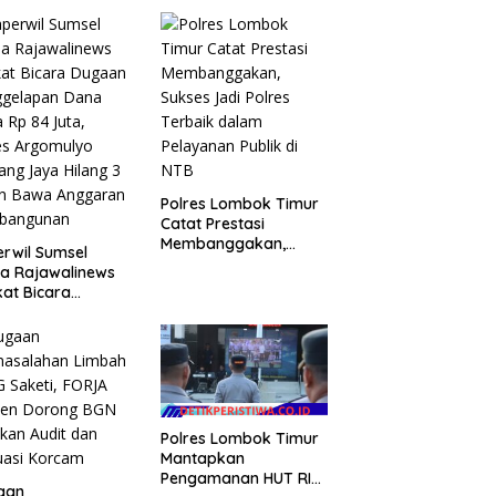
Polres Lombok Timur
Catat Prestasi
Membanggakan,
rwil Sumsel
Sukses Jadi Polres
a Rajawalinews
Terbaik dalam
at Bicara
Pelayanan Publik di
aan Penggelapan
NTB
a Desa Rp 84
, Kades
mulyo Belitang
 Hilang 3 Bulan
a Anggaran
bangunan
Polres Lombok Timur
Mantapkan
Pengamanan HUT RI
aan