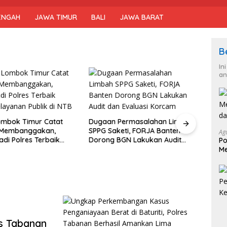
ENGAH
JAWA TIMUR
BALI
JAWA BARAT
B
In
an
ombok Timur Catat
Dugaan Permasalahan Limbah
i Membanggakan,
SPPG Saketi, FORJA Banten
Ag
Polr
adi Polres Terbaik
Dorong BGN Lakukan Audit
Po
Mant
layanan Publik di NTB
dan Evaluasi Korcam
Me
RI ke
da
hing
s Tabanan