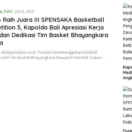
a
,
Polri
Juni 4, 2026
 Raih Juara III SPENSAKA Basketball
ition 3, Kapolda Bali Apresiasi Kerja
dan Dedikasi Tim Basket Bhayangkara
a
 detikperistiwa.co.id Prestasi membanggakan kembali
n oleh Tim Basket Bhayangkara Dewata Polda Bali. Dalam…
Kape
Medi
Angk
Dug
Dan
Juta
Argo
Jaya
Baw
Pem
Dug