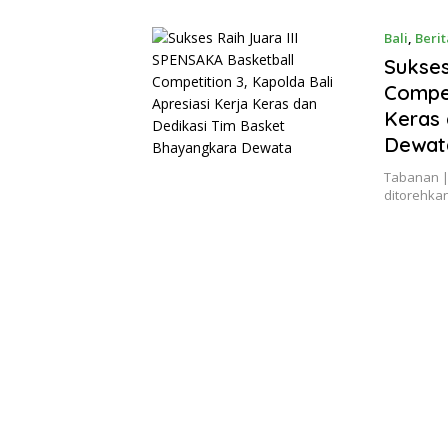
Bali
,
Berit
Sukses
Compet
Keras 
Dewat
Tabanan |
ditorehka