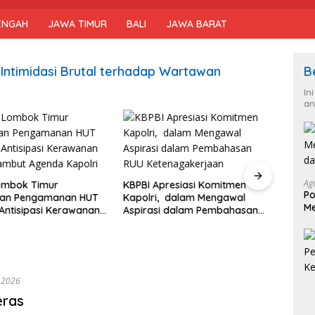
ENGAH
JAWA TIMUR
BALI
JAWA BARAT
ntimidasi Brutal terhadap Wartawan
B
In
an
Duku
RUU K
Ag
ombok Timur
KBPBI Apresiasi Komitmen
Siap 
Po
an Pengamanan HUT
Kapolri, dalam Mengawal
Me
, Antisipasi Kerawanan
Aspirasi dalam Pembahasan
da
ambut Agenda Kapolri
RUU Ketenagakerjaan
 2026
eras