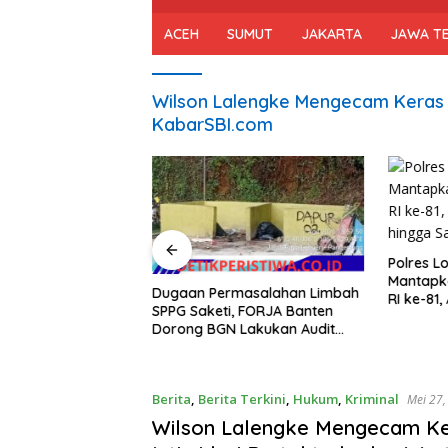
ACEH
SUMUT
JAKARTA
JAWA T
Wilson Lalengke Mengecam Keras I
KabarSBI.com
Polres L
Mantapk
ok Timur Catat
Dugaan Permasalahan Limbah
RI ke-81
embanggakan,
SPPG Saketi, FORJA Banten
hingga S
Polres Terbaik
Dorong BGN Lakukan Audit
anan Publik di NTB
dan Evaluasi Korcam
Berita
,
Berita Terkini
,
Hukum
,
Kriminal
Mei 27,
Wilson Lalengke Mengecam K