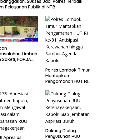
anggakan, Sukses Jadi Polres Terbaik
m Pelayanan Publik di NTB
aan
masalahan Limbah
 Saketi, FORJA
ten Dorong BGN
Polres Lombok Timur
kan Audit dan
Mantapkan
uasi Korcam
Pengamanan HUT RI
ke-81, Antisipasi
Kerawanan hingga
Sambut Agenda
Kapolri
Dukung Dialog
Penyusunan RUU
I Apresiasi