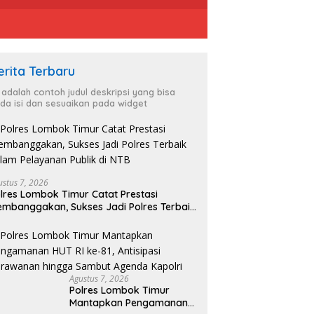
erita Terbaru
i adalah contoh judul deskripsi yang bisa
da isi dan sesuaikan pada widget
ng Dialog Penyusunan
etenagakerjaan, Kapolri
ustus 7, 2026
Un
Jembatani Aspirasi Buruh
lres Lombok Timur Catat Prestasi
K
Pastikan Proses Pemeriksaan
mbanggakan, Sukses Jadi Polres Terbaik
P
Personel di Aceh, Kadivhumas
lam Pelayanan Publik di NTB
P
Polri Irjen. Pol. Jhonny Edison
P
Isir Tekankan Dilaksanakan
Secara Profesional dan
Transparan
Agustus 7, 2026
Polres Lombok Timur
Mantapkan Pengamanan