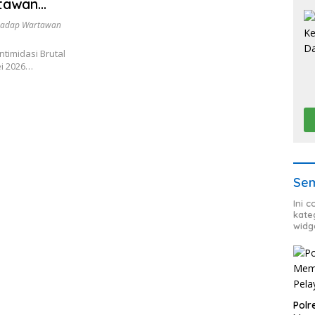
rtawan
rhadap Wartawan
timidasi Brutal
ei 2026…
Sem
Ini 
kate
widg
Polr