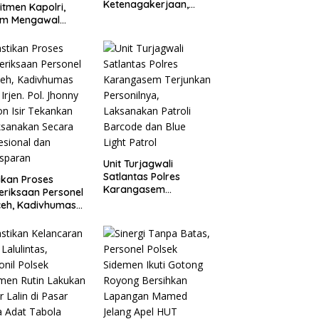
Ketenagakerjaan,
tmen Kapolri,
Kapolri Siap
am Mengawal
Jembatani Aspirasi
rasi dalam
Buruh
bahasan RUU
enagakerjaan
Unit Turjagwali
Satlantas Polres
ikan Proses
Karangasem
riksaan Personel
Terjunkan Personilnya,
ceh, Kadivhumas
Laksanakan Patroli
 Irjen. Pol. Jhonny
Barcode dan Blue
on Isir Tekankan
Light Patrol
ksanakan Secara
esional dan
nsparan