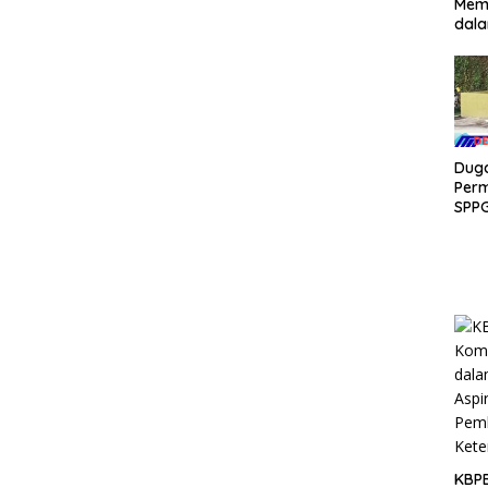
Memb
dala
Dug
Per
SPPG
Ban
Laku
Eval
KBPB