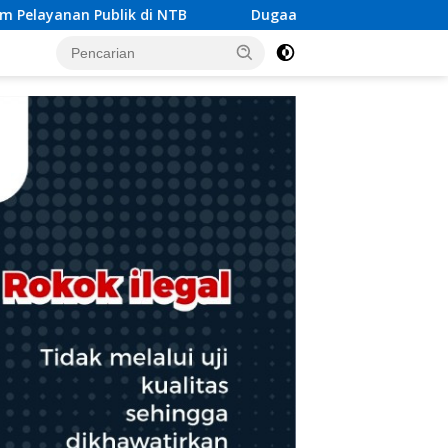
Dugaan Permasalahan Limbah SPPG Saketi, FORJA Bante