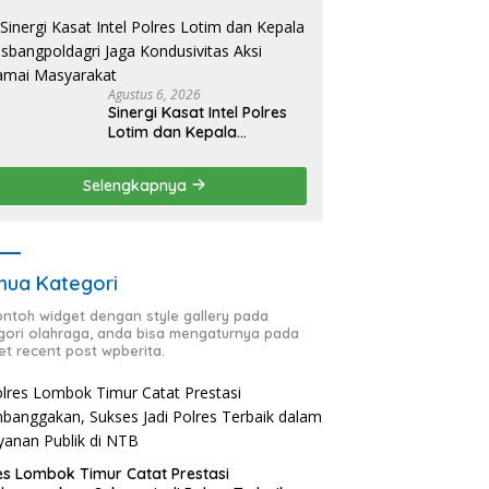
HUT RI ke-81, Antisipasi
Kerawanan hingga
Sambut Agenda Kapolri
Agustus 6, 2026
Sinergi Kasat Intel Polres
Lotim dan Kepala
Kesbangpoldagri Jaga
Kondusivitas Aksi Damai
Selengkapnya
Masyarakat
ua Kategori
contoh widget dengan style gallery pada
gori olahraga, anda bisa mengaturnya pada
et recent post wpberita.
es Lombok Timur Catat Prestasi