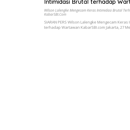
Intimidasi Brutal terhadap Wa
KabarSBI.com
Wilson Lalengke Mengecam Keras Intimidasi Brutal Te
KabarSBI.com
SIARAN PERS Wilson Lalengke Mengecam Keras In
terhadap Wartawan KabarSBI.com Jakarta, 27 M