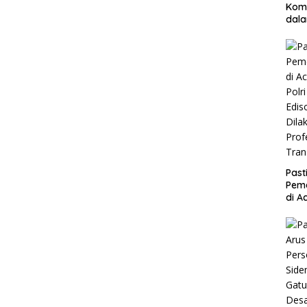
Komi
dal
Aspi
Pem
Ket
Past
Peme
di A
Polri
Edis
Dila
Prof
Tra