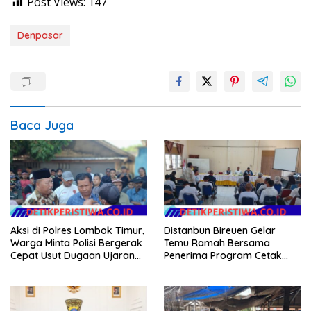
Post Views:
147
Denpasar
Baca Juga
Aksi di Polres Lombok Timur,
Distanbun Bireuen Gelar
Warga Minta Polisi Bergerak
Temu Ramah Bersama
Cepat Usut Dugaan Ujaran
Penerima Program Cetak
Kebencian terhadap Bupati
Sawah Rakyat (CSR)”
Klarifikasi Isu Hoax