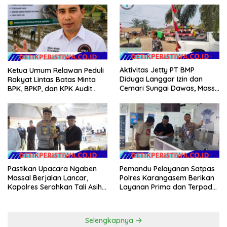
Harkamtibmas
Seberat 123 Gram Lebih
Aktivitas Jetty PT BMP
Ketua Umum Relawan Peduli
Diduga Langgar Izin dan
Rakyat Lintas Batas Minta
Cemari Sungai Dawas, Massa
BPK, BPKP, dan KPK Audit
Aksi POSE RI bersama
Menyeluruh Bantuan
Barikade 98 Minta
Kementan Pascabanjir di
Pemerintah Usut Tuntas
Aceh
Pastikan Upacara Ngaben
Pemandu Pelayanan Satpas
Massal Berjalan Lancar,
Polres Karangasem Berikan
Kapolres Serahkan Tali Asih
Layanan Prima dan Terpadu
kepada Panitia Pengabenan
kepada Masyarakat
Selengkapnya