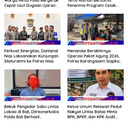
Warga Minta Polisi Bergerak
Temu Ramah Bersama
Cepat Usut Dugaan Ujaran
Penerima Program Cetak
Kebencian terhadap Bupati
Sawah Rakyat (CSR)”
Klarifikasi Isu Hoax
Perkuat Sinergitas, Danlanal
Menandai Berakhirnya
Nias Laksanakan Kunjungan
Operasi Pekat Agung 2026,
Silaturahmi ke Polres Nias
Polres Karangasem Siapkan
Apel Konsolidasi Tegakkan
Harkamtibmas
Bekuk Pengedar Sabu Lintas
Ketua Umum Relawan Peduli
Lokasi di Bali, Ditresnarkoba
Rakyat Lintas Batas Minta
Polda Bali Berhasil
BPK, BPKP, dan KPK Audit
Amankan Barang Bukti
Menyeluruh Bantuan
Seberat 123 Gram Lebih
Kementan Pascabanjir di