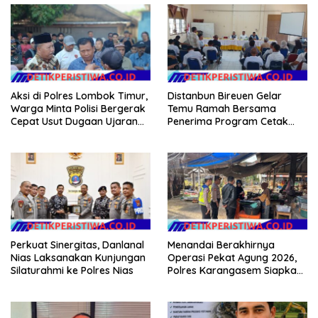
Aksi di Polres Lombok Timur,
Distanbun Bireuen Gelar
Warga Minta Polisi Bergerak
Temu Ramah Bersama
Cepat Usut Dugaan Ujaran
Penerima Program Cetak
Kebencian terhadap Bupati
Sawah Rakyat (CSR)”
Klarifikasi Isu Hoax
Perkuat Sinergitas, Danlanal
Menandai Berakhirnya
Nias Laksanakan Kunjungan
Operasi Pekat Agung 2026,
Silaturahmi ke Polres Nias
Polres Karangasem Siapkan
Apel Konsolidasi Tegakkan
Harkamtibmas