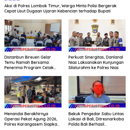
Aksi di Polres Lombok Timur, Warga Minta Polisi Bergerak
Cepat Usut Dugaan Ujaran Kebencian terhadap Bupati
Distanbun Bireuen Gelar
Perkuat Sinergitas, Danlanal
Temu Ramah Bersama
Nias Laksanakan Kunjungan
Penerima Program Cetak
Silaturahmi ke Polres Nias
Sawah Rakyat (CSR)”
Klarifikasi Isu Hoax
Menandai Berakhirnya
Bekuk Pengedar Sabu Lintas
Operasi Pekat Agung 2026,
Lokasi di Bali, Ditresnarkoba
Polres Karangasem Siapkan
Polda Bali Berhasil
Apel Konsolidasi Tegakkan
Amankan Barang Bukti