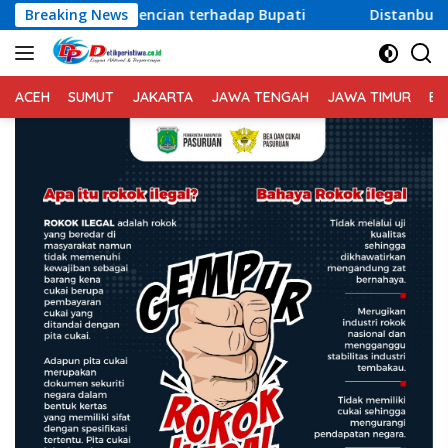
Langsung
n terhadap Bupati
Breaking News
Distanbun Bireuen Gelar Temu Ramah
ke
konten
ACEH
SUMUT
JAKARTA
JAWA TENGAH
JAWA TIMUR
BA