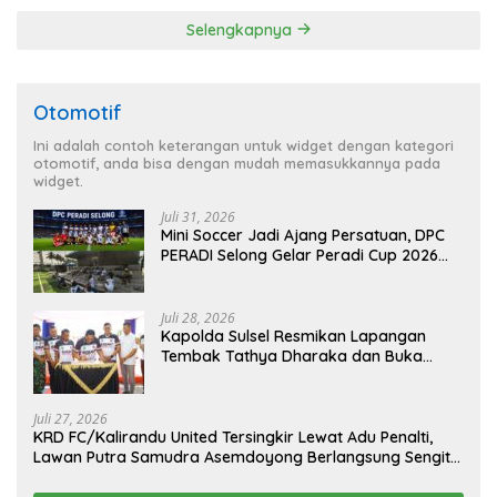
Aceh
Selengkapnya
Otomotif
Ini adalah contoh keterangan untuk widget dengan kategori
otomotif, anda bisa dengan mudah memasukkannya pada
widget.
Juli 31, 2026
Mini Soccer Jadi Ajang Persatuan, DPC
PERADI Selong Gelar Peradi Cup 2026
Sambut Hari Kemerdekaan
Juli 28, 2026
Kapolda Sulsel Resmikan Lapangan
Tembak Tathya Dharaka dan Buka
Kejuaraan Menembak Bupati Sidrap Cup
II Tahun 2026
Juli 27, 2026
KRD FC/Kalirandu United Tersingkir Lewat Adu Penalti,
Lawan Putra Samudra Asemdoyong Berlangsung Sengit
namun Tetap Kondusif