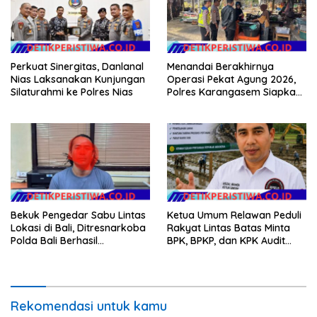
Perkuat Sinergitas, Danlanal
Menandai Berakhirnya
Nias Laksanakan Kunjungan
Operasi Pekat Agung 2026,
Silaturahmi ke Polres Nias
Polres Karangasem Siapkan
Apel Konsolidasi Tegakkan
Harkamtibmas
Bekuk Pengedar Sabu Lintas
Ketua Umum Relawan Peduli
Lokasi di Bali, Ditresnarkoba
Rakyat Lintas Batas Minta
Polda Bali Berhasil
BPK, BPKP, dan KPK Audit
Amankan Barang Bukti
Menyeluruh Bantuan
Seberat 123 Gram Lebih
Kementan Pascabanjir di
Aceh
Rekomendasi untuk kamu