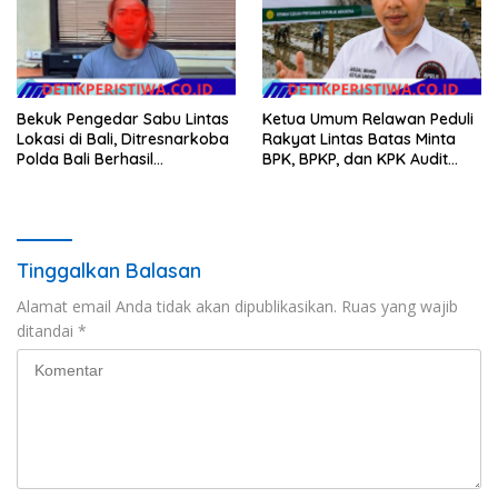
Bekuk Pengedar Sabu Lintas
Ketua Umum Relawan Peduli
Lokasi di Bali, Ditresnarkoba
Rakyat Lintas Batas Minta
Polda Bali Berhasil
BPK, BPKP, dan KPK Audit
Amankan Barang Bukti
Menyeluruh Bantuan
Seberat 123 Gram Lebih
Kementan Pascabanjir di
Aceh
Tinggalkan Balasan
Alamat email Anda tidak akan dipublikasikan.
Ruas yang wajib
ditandai
*