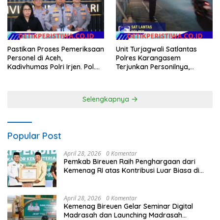
Pastikan Proses Pemeriksaan
Unit Turjagwali Satlantas
Personel di Aceh,
Polres Karangasem
Kadivhumas Polri Irjen. Pol.
Terjunkan Personilnya,
Jhonny Edison Isir Tekankan
Laksanakan Patroli Barcode
Dilaksanakan Secara
dan Blue Light Patrol
Profesional dan Transparan
Selengkapnya
Popular Post
April 28, 2026
0 Komentar
Pemkab Bireuen Raih Penghargaan dari
Kemenag RI atas Kontribusi Luar Biasa di
Sektor Keagamaan dan Pendidikan
April 28, 2026
0 Komentar
Kemenag Bireuen Gelar Seminar Digital
Madrasah dan Launching Madrasah