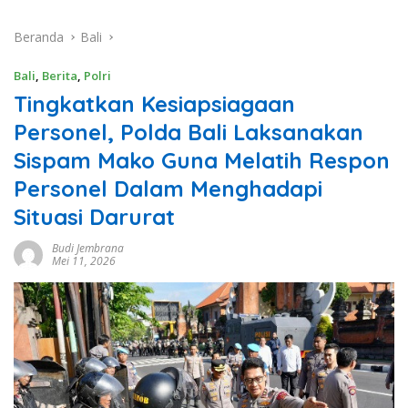
Beranda
Bali
Bali
,
Berita
,
Polri
Tingkatkan Kesiapsiagaan
Personel, Polda Bali Laksanakan
Sispam Mako Guna Melatih Respon
Personel Dalam Menghadapi
Situasi Darurat
Budi Jembrana
Mei 11, 2026