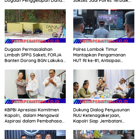
Dugaan Penggelapan Dana
Sukses Jadi Polres Terbaik
Desa Rp 84 Juta, Kades
dalam Pelayanan Publik di
Argomulyo Belitang Jaya
NTB
Hilang 3 Bulan Bawa
Anggaran Pembangunan
Dugaan Permasalahan
Polres Lombok Timur
Limbah SPPG Saketi, FORJA
Mantapkan Pengamanan
Banten Dorong BGN Lakukan
HUT RI ke-81, Antisipasi
Audit dan Evaluasi Korcam
Kerawanan hingga Sambut
Agenda Kapolri
Dukung Dialog Penyusunan
KBPBI Apresiasi Komitmen
RUU Ketenagakerjaan,
Kapolri, dalam Mengawal
Kapolri Siap Jembatani
Aspirasi dalam Pembahasan
Aspirasi Buruh
RUU Ketenagakerjaan