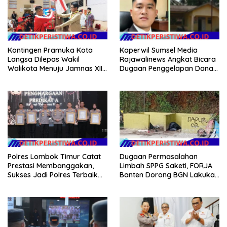
Kontingen Pramuka Kota
Kaperwil Sumsel Media
Langsa Dilepas Wakil
Rajawalinews Angkat Bicara
Walikota Menuju Jamnas XII
Dugaan Penggelapan Dana
2026
Desa Rp 84 Juta, Kades
Argomulyo Belitang Jaya
Hilang 3 Bulan Bawa
Anggaran Pembangunan
Polres Lombok Timur Catat
Dugaan Permasalahan
Prestasi Membanggakan,
Limbah SPPG Saketi, FORJA
Sukses Jadi Polres Terbaik
Banten Dorong BGN Lakukan
dalam Pelayanan Publik di
Audit dan Evaluasi Korcam
NTB