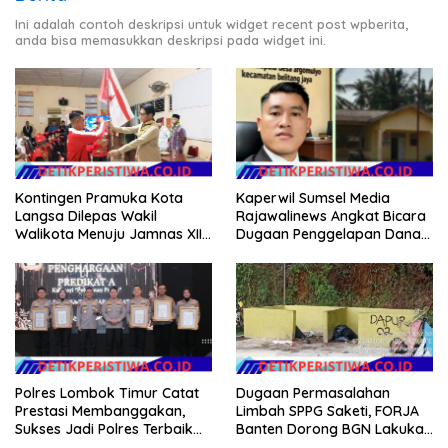
Ini adalah contoh deskripsi untuk widget recent post wpberita,
anda bisa memasukkan deskripsi pada widget ini.
Kontingen Pramuka Kota
Kaperwil Sumsel Media
Langsa Dilepas Wakil
Rajawalinews Angkat Bicara
Walikota Menuju Jamnas XII
Dugaan Penggelapan Dana
2026
Desa Rp 84 Juta, Kades
Argomulyo Belitang Jaya
Hilang 3 Bulan Bawa
Anggaran Pembangunan
Polres Lombok Timur Catat
Dugaan Permasalahan
Prestasi Membanggakan,
Limbah SPPG Saketi, FORJA
Sukses Jadi Polres Terbaik
Banten Dorong BGN Lakukan
dalam Pelayanan Publik di
Audit dan Evaluasi Korcam