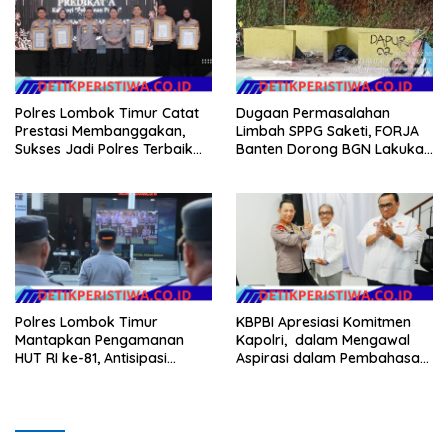
Anggaran Pembangunan
Polres Lombok Timur Catat
Dugaan Permasalahan
Prestasi Membanggakan,
Limbah SPPG Saketi, FORJA
Sukses Jadi Polres Terbaik
Banten Dorong BGN Lakukan
dalam Pelayanan Publik di
Audit dan Evaluasi Korcam
NTB
Polres Lombok Timur
KBPBI Apresiasi Komitmen
Mantapkan Pengamanan
Kapolri, dalam Mengawal
HUT RI ke-81, Antisipasi
Aspirasi dalam Pembahasan
Kerawanan hingga Sambut
RUU Ketenagakerjaan
Agenda Kapolri