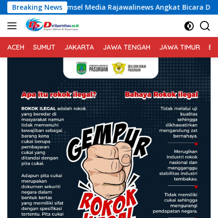
Langsung
 Media Rajawalinews Angkat Bicara Dugaan Penggelapan Dana 
Breaking News
ke
konten
ACEH
SUMUT
JAKARTA
JAWA TENGAH
JAWA TIMUR
BA