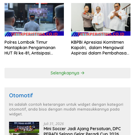
NTB
Polres Lombok Timur
KBPBI Apresiasi Komitmen
Mantapkan Pengamanan
Kapolri, dalam Mengawal
HUT RI ke-81, Antisipasi
Aspirasi dalam Pembahasan
Kerawanan hingga Sambut
RUU Ketenagakerjaan
Agenda Kapolri
Selengkapnya
Otomotif
Ini adalah contoh keterangan untuk widget dengan kategori
otomotif, anda bisa dengan mudah memasukkannya pada
widget.
Juli 31, 2026
Mini Soccer Jadi Ajang Persatuan, DPC
PERADI Selong Gelar Peradi Cup 2026