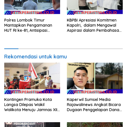
Polres Lombok Timur
KBPBI Apresiasi Komitmen
Mantapkan Pengamanan
Kapolri, dalam Mengawal
HUT RI ke-81, Antisipasi
Aspirasi dalam Pembahasan
Kerawanan hingga Sambut
RUU Ketenagakerjaan
Agenda Kapolri
Rekomendasi untuk kamu
Kontingen Pramuka Kota
Kaperwil Sumsel Media
Langsa Dilepas Wakil
Rajawalinews Angkat Bicara
Walikota Menuju Jamnas XII
Dugaan Penggelapan Dana
2026
Desa Rp 84 Juta, Kades
Argomulyo Belitang Jaya
Hilang 3 Bulan Bawa