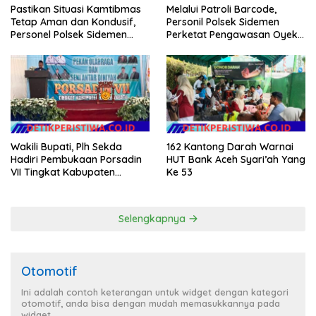
Pastikan Situasi Kamtibmas
Melalui Patroli Barcode,
Tetap Aman dan Kondusif,
Personil Polsek Sidemen
Personel Polsek Sidemen
Perketat Pengawasan Oyek
Gelar Patroli Dialogis
Vital dan Pusat Keramaian
Wakili Bupati, Plh Sekda
162 Kantong Darah Warnai
Hadiri Pembukaan Porsadin
HUT Bank Aceh Syari’ah Yang
VII Tingkat Kabupaten
Ke 53
Labuhanbatu
Selengkapnya
Otomotif
Ini adalah contoh keterangan untuk widget dengan kategori
otomotif, anda bisa dengan mudah memasukkannya pada
widget.