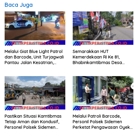
Baca Juga
Melalui Giat Blue Light Patrol
Semarakkan HUT
dan Barcode, Unit Turjagwali
Kemerdekaan RI Ke 81,
Pantau Jalan Kesatrian,
Bhabinkamtibmas Desa
Diponogoro dan Kartini
Sangkan Gunung Ajak
Warganya Kibarkan Bendera
Merah Putih
Pastikan Situasi Kamtibmas
Melalui Patroli Barcode,
Tetap Aman dan Kondusif,
Personil Polsek Sidemen
Personel Polsek Sidemen
Perketat Pengawasan Oyek
Gelar Patroli Dialogis
Vital dan Pusat Keramaian