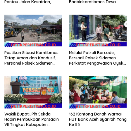
Pantau Jalan Kesatrian,
Bhabinkamtibmas Desa
Diponogoro dan Kartini
Sangkan Gunung Ajak
Warganya Kibarkan Bendera
Merah Putih
Pastikan Situasi Kamtibmas
Melalui Patroli Barcode,
Tetap Aman dan Kondusif,
Personil Polsek Sidemen
Personel Polsek Sidemen
Perketat Pengawasan Oyek
Gelar Patroli Dialogis
Vital dan Pusat Keramaian
Wakili Bupati, Plh Sekda
162 Kantong Darah Warnai
Hadiri Pembukaan Porsadin
HUT Bank Aceh Syari’ah Yang
VII Tingkat Kabupaten
Ke 53
Labuhanbatu