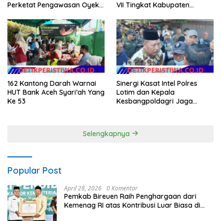
Perketat Pengawasan Oyek
VII Tingkat Kabupaten
Vital dan Pusat Keramaian
Labuhanbatu
162 Kantong Darah Warnai
Sinergi Kasat Intel Polres
HUT Bank Aceh Syari’ah Yang
Lotim dan Kepala
Ke 53
Kesbangpoldagri Jaga
Kondusivitas Aksi Damai
Masyarakat
Selengkapnya
Popular Post
April 28, 2026
0 Komentar
Pemkab Bireuen Raih Penghargaan dari
Kemenag RI atas Kontribusi Luar Biasa di
Sektor Keagamaan dan Pendidikan