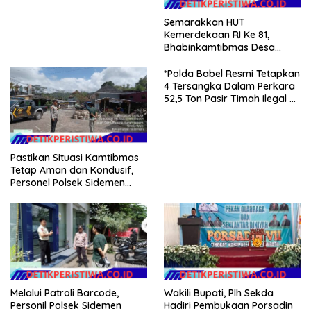
Beri Dukungan Penuh
Semarakkan HUT
Kemerdekaan RI Ke 81,
Bhabinkamtibmas Desa
Sangkan Gunung Ajak
Warganya Kibarkan Bendera
*Polda Babel Resmi Tetapkan
Merah Putih
4 Tersangka Dalam Perkara
52,5 Ton Pasir Timah Ilegal Di
Belitung*
Pastikan Situasi Kamtibmas
Tetap Aman dan Kondusif,
Personel Polsek Sidemen
Gelar Patroli Dialogis
Melalui Patroli Barcode,
Wakili Bupati, Plh Sekda
Personil Polsek Sidemen
Hadiri Pembukaan Porsadin