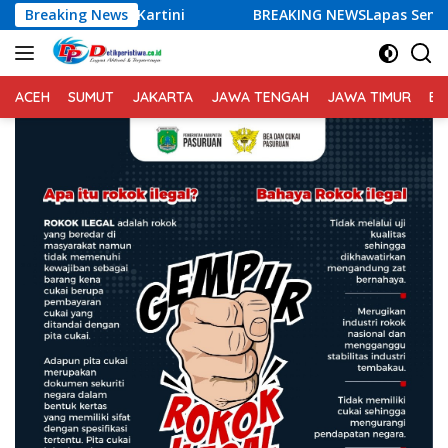
Langsung
ini
Breaking News
BREAKING NEWSLapas Semarang Gagalkan Penyelund
ke
konten
ACEH
SUMUT
JAKARTA
JAWA TENGAH
JAWA TIMUR
BA