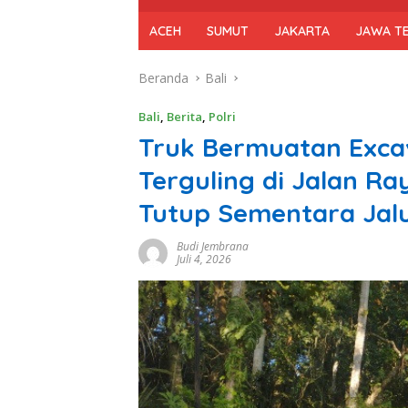
ACEH
SUMUT
JAKARTA
JAWA T
Beranda
Bali
Bali
,
Berita
,
Polri
Truk Bermuatan Exca
Terguling di Jalan R
Tutup Sementara Jal
Budi Jembrana
Juli 4, 2026