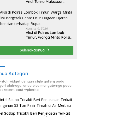
Andi Tonro Makassar
Prioritaskan Literasi dan
Pembenahan Fasilitas
Sekolah
Agustus 6, 2026
Aksi di Polres Lombok
Timur, Warga Minta Polisi
Bergerak Cepat Usut
Dugaan Ujaran Kebencian
Selengkapnya
terhadap Bupati
ua Kategori
contoh widget dengan style gallery pada
gori olahraga, anda bisa mengaturnya pada
et recent post wpberita.
tel Satlap Tricakti Beri Penjelasan Terkait