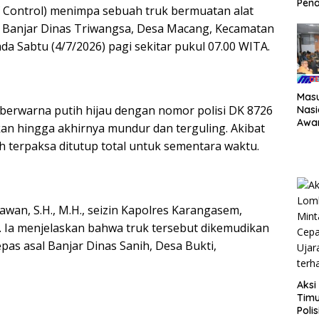
Pena
of Control) menimpa sebuah truk bermuatan alat
di Banjar Dinas Triwangsa, Desa Macang, Kecamatan
 Sabtu (4/7/2026) pagi sekitar pukul 07.00 WITA.
Masu
k berwarna putih hijau dengan nomor polisi DK 8726
Nasi
Awa
kan hingga akhirnya mundur dan terguling. Akibat
Timu
rah terpaksa ditutup total untuk sementara waktu.
Prog
Keu
Don
Kes
awan, S.H., M.H., seizin Kapolres Karangasem,
 Ia menjelaskan bahwa truk tersebut dikemudikan
epas asal Banjar Dinas Sanih, Desa Bukti,
Aksi
Timu
Poli