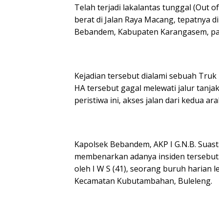
Telah terjadi lakalantas tunggal (Out 
berat di Jalan Raya Macang, tepatnya 
Bebandem, Kabupaten Karangasem, pada
​Kejadian tersebut dialami sebuah Tru
HA tersebut gagal melewati jalur tanja
peristiwa ini, akses jalan dari kedua a
​Kapolsek Bebandem, AKP I G.N.B. Suast
membenarkan adanya insiden tersebut.
oleh I W S (41), seorang buruh harian l
Kecamatan Kubutambahan, Buleleng.