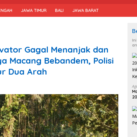
ENGAH
JAWA TIMUR
BALI
JAWA BARAT
B
In
an
vator Gagal Menanjak dan
aya Macang Bebandem, Polisi
ur Dua Arah
Ag
Ma
20
In
Ke