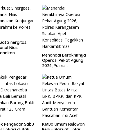
 Dugaan Ujaran
Program Cetak
ncian terhadap
Sawah Rakyat (CSR)”
ti
Klarifikasi Isu Hoax
uat Sinergitas,
anal Nias
sanakan
Menandai Berakhirnya
ungan Silaturahmi
Operasi Pekat Agung
olres Nias
2026, Polres
Karangasem Siapkan
Apel Konsolidasi
Tegakkan
Harkamtibmas
uk Pengedar Sabu
Ketua Umum Relawan
s Lokasi di Bali,
Peduli Rakyat Lintas