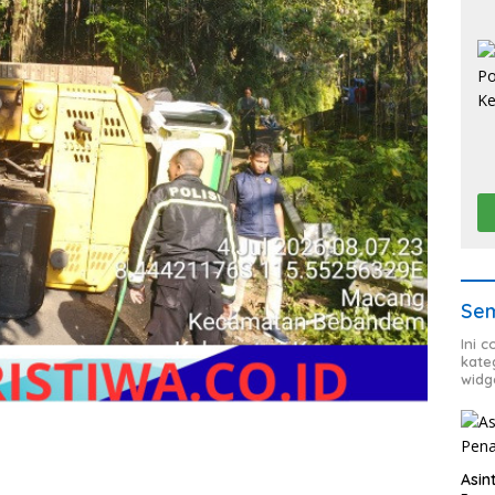
Sem
Ini 
kate
widg
Asin