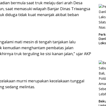
Usut
jadian bermula saat truk melaju dari arah Desa
Kebe
, saat memasuki wilayah Banjar Dinas Triwangsa
Bupa
ruk diduga tidak kuat menanjak akibat beban
Perk
Danl
ngalami mati mesin di tengah tanjakan lalu
Lak
Kunj
uk kemudian menghantam pembatas jalan
ke P
irnya truk terguling ke sisi kanan jalan,” ujar AKP
ecelakaan murni merupakan kecelakaan tunggal
ng sedang melintas.
Bek
Linta