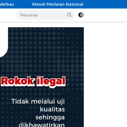
 Nasional TPAKD Award 2026, Lombok Timur Andalkan Program 