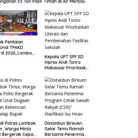
nganan 53 Ton Pasir Timah di Air Merbau
k Penilaian
onal TPAKD
rd 2026, Lombok
Kepala UPT SPF SD
r Andalkan
Inpres Andi Tonro
ram Inklusi
Makassar Prioritaskan
angan untuk
Literasi dan
gkrak
Pembenahan Fasilitas
ejahteraan Warga
Sekolah
 di Polres Lombok
Distanbun Bireuen
r, Warga Minta
Gelar Temu Ramah
si Bergerak Cepat
Bersama Penerima