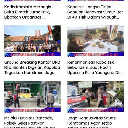
Kadis Kominfo Merangin
Kapolres Langsa Tinjau
Buka Bimtek Jurnalistik,
Bantuan Renovasi Sumur Bor
Libatkan Organisasi
Di 40 Titik Dalam Wilayah
Wartawan
Kota Langsa
Ground Breaking Kantor DPD
Keharmonisan Kapolsek
RI di Banten Digelar, Kapolda
Bebandem, saat Hadiri
Tegaskan Komitmen Jaga
Upacara Pitra Yadnya di Dua
Kondusivitas Proyek
Lokasi ​KARANGASEM |
Melalui Rutinitas Barcode,
Jaga Kondusivitas Situasi
Polsek Selat Pastikan
Kamtibmas Agar Tetap