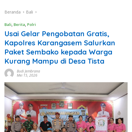
Beranda
Bali
Bali
,
Berita
,
Polri
Usai Gelar Pengobatan Gratis,
Kapolres Karangasem Salurkan
Paket Sembako kepada Warga
Kurang Mampu di Desa Tista
Budi Jembrana
Mei 15, 2026