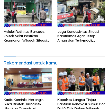
Melalui Rutinitas Barcode,
Jaga Kondusivitas Situasi
Polsek Selat Pastikan
Kamtibmas Agar Tetap
Keamanan Wilayah Situasi
Aman dan Terkendali,
Kamtibmas Tetap Kondusif
Personil Polsek Selat
Gelar Patroli Dialogis
Rekomendasi untuk kamu
Kadis Kominfo Merangin
Kapolres Langsa Tinjau
Buka Bimtek Jurnalistik,
Bantuan Renovasi Sumur Bor
Libatkan Organisasi
Di 40 Titik Dalam Wilayah