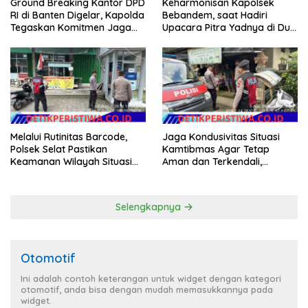
Ground Breaking Kantor DPD
Keharmonisan Kapolsek
RI di Banten Digelar, Kapolda
Bebandem, saat Hadiri
Tegaskan Komitmen Jaga
Upacara Pitra Yadnya di Dua
Kondusivitas Proyek
Lokasi ​KARANGASEM |
Melalui Rutinitas Barcode,
Jaga Kondusivitas Situasi
Polsek Selat Pastikan
Kamtibmas Agar Tetap
Keamanan Wilayah Situasi
Aman dan Terkendali,
Kamtibmas Tetap Kondusif
Personil Polsek Selat
Gelar Patroli Dialogis
Selengkapnya
Otomotif
Ini adalah contoh keterangan untuk widget dengan kategori
otomotif, anda bisa dengan mudah memasukkannya pada
widget.