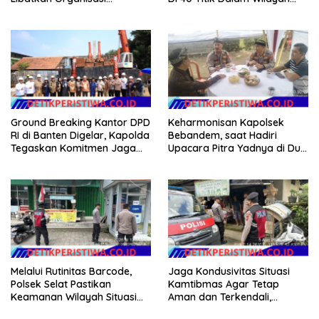
Wartawan
Kota Langsa
Ground Breaking Kantor DPD
Keharmonisan Kapolsek
RI di Banten Digelar, Kapolda
Bebandem, saat Hadiri
Tegaskan Komitmen Jaga
Upacara Pitra Yadnya di Dua
Kondusivitas Proyek
Lokasi ​KARANGASEM |
Melalui Rutinitas Barcode,
Jaga Kondusivitas Situasi
Polsek Selat Pastikan
Kamtibmas Agar Tetap
Keamanan Wilayah Situasi
Aman dan Terkendali,
Kamtibmas Tetap Kondusif
Personil Polsek Selat