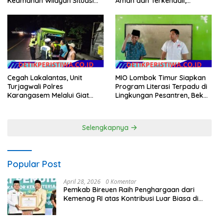
Keamanan Wilayah Situasi
Aman dan Terkendali,
Kamtibmas Tetap Kondusif
Personil Polsek Selat
Gelar Patroli Dialogis
Cegah Lakalantas, Unit
MIO Lombok Timur Siapkan
Turjagwali Polres
Program Literasi Terpadu di
Karangasem Melalui Giat
Lingkungan Pesantren, Bekali
Blue Light Patrol Berikan
Pelajar Hadapi Era Digital
Himbauan Tidak Parkir Truk
Sembarangan di Kawasan
Selengkapnya
Wisata
Popular Post
April 28, 2026
0 Komentar
Pemkab Bireuen Raih Penghargaan dari
Kemenag RI atas Kontribusi Luar Biasa di
Sektor Keagamaan dan Pendidikan