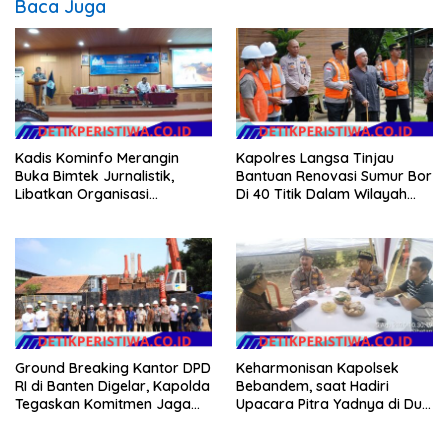
Baca Juga
Kadis Kominfo Merangin
Kapolres Langsa Tinjau
Buka Bimtek Jurnalistik,
Bantuan Renovasi Sumur Bor
Libatkan Organisasi
Di 40 Titik Dalam Wilayah
Wartawan
Kota Langsa
Ground Breaking Kantor DPD
Keharmonisan Kapolsek
RI di Banten Digelar, Kapolda
Bebandem, saat Hadiri
Tegaskan Komitmen Jaga
Upacara Pitra Yadnya di Dua
Kondusivitas Proyek
Lokasi ​KARANGASEM |