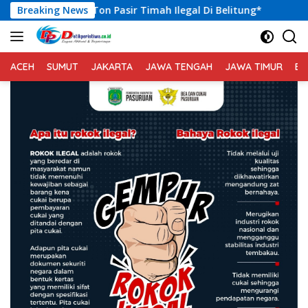
Langsung
Pasir Timah Ilegal Di Belitung*
Breaking News
Kadis Kominfo Merang
ke
konten
ACEH
SUMUT
JAKARTA
JAWA TENGAH
JAWA TIMUR
BA