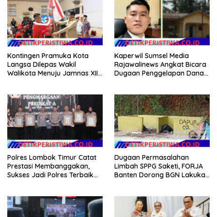
Kontingen Pramuka Kota
Kaperwil Sumsel Media
Langsa Dilepas Wakil
Rajawalinews Angkat Bicara
Walikota Menuju Jamnas XII
Dugaan Penggelapan Dana
2026
Desa Rp 84 Juta, Kades
Argomulyo Belitang Jaya
Hilang 3 Bulan Bawa
Anggaran Pembangunan
Polres Lombok Timur Catat
Dugaan Permasalahan
Prestasi Membanggakan,
Limbah SPPG Saketi, FORJA
Sukses Jadi Polres Terbaik
Banten Dorong BGN Lakukan
dalam Pelayanan Publik di
Audit dan Evaluasi Korcam
NTB