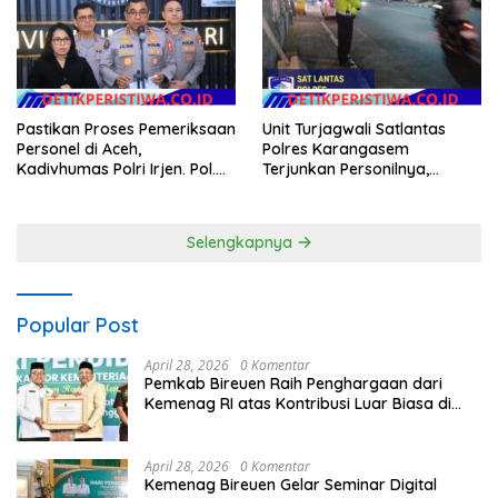
Pastikan Proses Pemeriksaan
Unit Turjagwali Satlantas
Personel di Aceh,
Polres Karangasem
Kadivhumas Polri Irjen. Pol.
Terjunkan Personilnya,
Jhonny Edison Isir Tekankan
Laksanakan Patroli Barcode
Dilaksanakan Secara
dan Blue Light Patrol
Profesional dan Transparan
Selengkapnya
Popular Post
April 28, 2026
0 Komentar
Pemkab Bireuen Raih Penghargaan dari
Kemenag RI atas Kontribusi Luar Biasa di
Sektor Keagamaan dan Pendidikan
April 28, 2026
0 Komentar
Kemenag Bireuen Gelar Seminar Digital