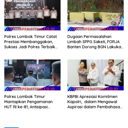
Hilang 3 Bulan Bawa
Anggaran Pembangunan
Polres Lombok Timur Catat
Dugaan Permasalahan
Prestasi Membanggakan,
Limbah SPPG Saketi, FORJA
Sukses Jadi Polres Terbaik
Banten Dorong BGN Lakukan
dalam Pelayanan Publik di
Audit dan Evaluasi Korcam
NTB
Polres Lombok Timur
KBPBI Apresiasi Komitmen
Mantapkan Pengamanan
Kapolri, dalam Mengawal
HUT RI ke-81, Antisipasi
Aspirasi dalam Pembahasan
Kerawanan hingga Sambut
RUU Ketenagakerjaan
Agenda Kapolri