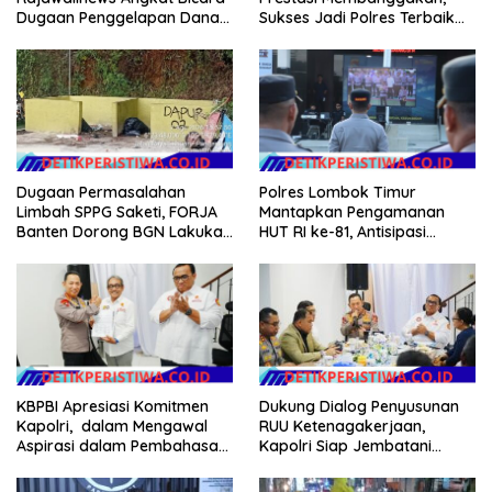
Dugaan Penggelapan Dana
Sukses Jadi Polres Terbaik
Desa Rp 84 Juta, Kades
dalam Pelayanan Publik di
Argomulyo Belitang Jaya
NTB
Hilang 3 Bulan Bawa
Anggaran Pembangunan
Dugaan Permasalahan
Polres Lombok Timur
Limbah SPPG Saketi, FORJA
Mantapkan Pengamanan
Banten Dorong BGN Lakukan
HUT RI ke-81, Antisipasi
Audit dan Evaluasi Korcam
Kerawanan hingga Sambut
Agenda Kapolri
Dukung Dialog Penyusunan
KBPBI Apresiasi Komitmen
RUU Ketenagakerjaan,
Kapolri, dalam Mengawal
Kapolri Siap Jembatani
Aspirasi dalam Pembahasan
Aspirasi Buruh
RUU Ketenagakerjaan