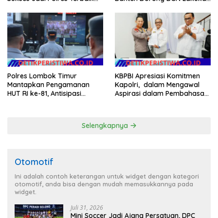
dalam Pelayanan Publik di
Audit dan Evaluasi Korcam
NTB
Polres Lombok Timur
KBPBI Apresiasi Komitmen
Mantapkan Pengamanan
Kapolri, dalam Mengawal
HUT RI ke-81, Antisipasi
Aspirasi dalam Pembahasan
Kerawanan hingga Sambut
RUU Ketenagakerjaan
Agenda Kapolri
Selengkapnya
Otomotif
Ini adalah contoh keterangan untuk widget dengan kategori
otomotif, anda bisa dengan mudah memasukkannya pada
widget.
Juli 31, 2026
Mini Soccer Jadi Ajang Persatuan, DPC