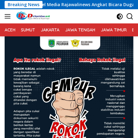
Langsung
a Rajawalinews Angkat Bicara Dugaan Penggelapan Dana Desa 
Breaking News
ke
konten
ACEH
SUMUT
JAKARTA
JAWA TENGAH
JAWA TIMUR
BA