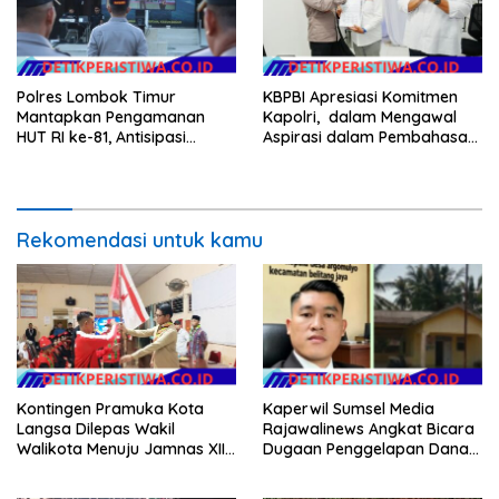
Polres Lombok Timur
KBPBI Apresiasi Komitmen
Mantapkan Pengamanan
Kapolri, dalam Mengawal
HUT RI ke-81, Antisipasi
Aspirasi dalam Pembahasan
Kerawanan hingga Sambut
RUU Ketenagakerjaan
Agenda Kapolri
Rekomendasi untuk kamu
Kontingen Pramuka Kota
Kaperwil Sumsel Media
Langsa Dilepas Wakil
Rajawalinews Angkat Bicara
Walikota Menuju Jamnas XII
Dugaan Penggelapan Dana
2026
Desa Rp 84 Juta, Kades
Argomulyo Belitang Jaya