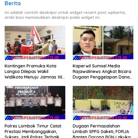
Berita
Ini adalah contoh deskripsi untuk widget recent post wpberita,
anda bisa memasukkan deskripsi pada widget ini.
Kontingen Pramuka Kota
Kaperwil Sumsel Media
Langsa Dilepas Wakil
Rajawalinews Angkat Bicara
Walikota Menuju Jamnas XII
Dugaan Penggelapan Dana
2026
Desa Rp 84 Juta, Kades
Argomulyo Belitang Jaya
Hilang 3 Bulan Bawa
Anggaran Pembangunan
Polres Lombok Timur Catat
Dugaan Permasalahan
Prestasi Membanggakan,
Limbah SPPG Saketi, FORJA
Sukses Jadi Polres Terbaik
Banten Dorong BGN Lakukan