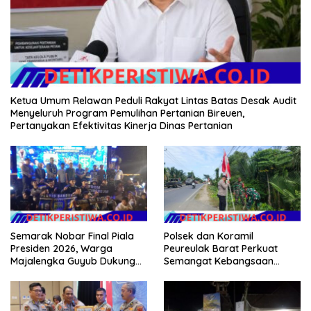
Ketua Umum Relawan Peduli Rakyat Lintas Batas Desak Audit
Menyeluruh Program Pemulihan Pertanian Bireuen,
Pertanyakan Efektivitas Kinerja Dinas Pertanian
Semarak Nobar Final Piala
Polsek dan Koramil
Presiden 2026, Warga
Peureulak Barat Perkuat
Majalengka Guyub Dukung
Semangat Kebangsaan
Persib di Saung Nganteur
Lewat Pemasangan Bendera
Kahayang
Merah Putih