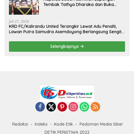
Tembak Tathya Dharaka dan Buka
Kejuaraan Menembak Bupati Sidrap Cup
II Tahun 2026
Juli 27, 2026
KRD FC/Kalirandu United Tersingkir Lewat Adu Penalti,
Lawan Putra Samudra Asemdoyong Berlangsung Sengit
namun Tetap Kondusif
Selengkapnya
Redaksi
Indeks
Kode Etik
Pedoman Media Siber
DETIK PERISTIWA 2022