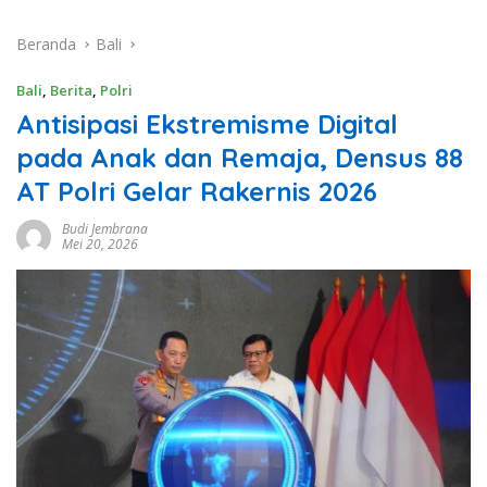
Beranda
Bali
Bali
,
Berita
,
Polri
Antisipasi Ekstremisme Digital
pada Anak dan Remaja, Densus 88
AT Polri Gelar Rakernis 2026
Budi Jembrana
Mei 20, 2026