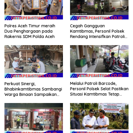
Polres Aceh Timur meraih
Cegah Gangguan
Dua Penghargaan pada
Kamtibmas, Personil Polsek
Rakernis SDM Polda Aceh
Rendang Intensifkan Patroli
di Wilayah Kec. Rendang
Melalui Patroli Barcode,
Perkuat Sinergi,
Personil Polsek Selat Pastikan
Bhabinkamtibmas Sambangi
Situasi Kamtibmas Tetap
Warga Binaan Sampaikan
Aman dan Kondusif
Pesan Kamtibmas