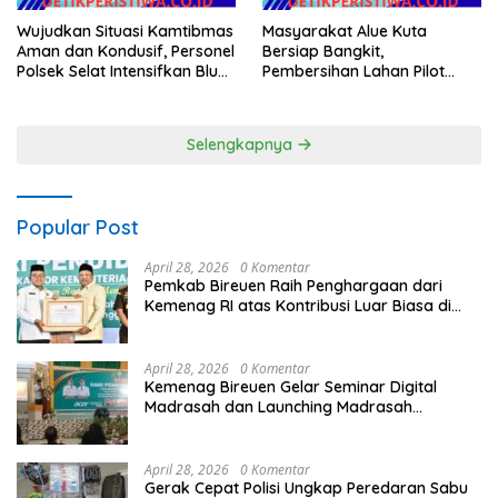
Wujudkan Situasi Kamtibmas
Masyarakat Alue Kuta
Aman dan Kondusif, Personel
Bersiap Bangkit,
Polsek Selat Intensifkan Blue
Pembersihan Lahan Pilot
Light Patrol di Wilayah Desa
Project Penanaman Kacang
Duda
Tanah Dimulai Sabtu
Selengkapnya
Popular Post
April 28, 2026
0 Komentar
Pemkab Bireuen Raih Penghargaan dari
Kemenag RI atas Kontribusi Luar Biasa di
Sektor Keagamaan dan Pendidikan
April 28, 2026
0 Komentar
Kemenag Bireuen Gelar Seminar Digital
Madrasah dan Launching Madrasah
Unggulan Peringati Hardiknas 2026
April 28, 2026
0 Komentar
Gerak Cepat Polisi Ungkap Peredaran Sabu