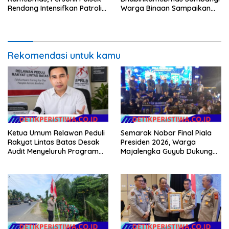
Rendang Intensifkan Patroli
Warga Binaan Sampaikan
di Wilayah Kec. Rendang
Pesan Kamtibmas
Rekomendasi untuk kamu
Ketua Umum Relawan Peduli
Semarak Nobar Final Piala
Rakyat Lintas Batas Desak
Presiden 2026, Warga
Audit Menyeluruh Program
Majalengka Guyub Dukung
Pemulihan Pertanian Bireuen,
Persib di Saung Nganteur
Pertanyakan Efektivitas
Kahayang
Kinerja Dinas Pertanian