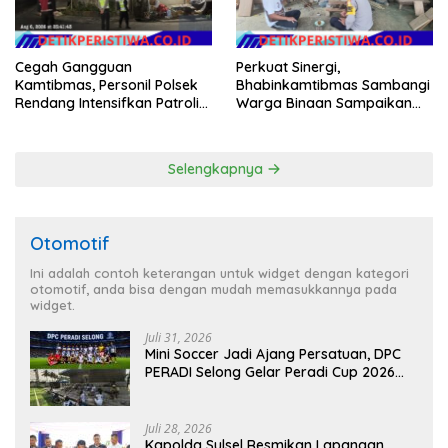
Cegah Gangguan
Perkuat Sinergi,
Kamtibmas, Personil Polsek
Bhabinkamtibmas Sambangi
Rendang Intensifkan Patroli
Warga Binaan Sampaikan
di Wilayah Kec. Rendang
Pesan Kamtibmas
Selengkapnya
Otomotif
Ini adalah contoh keterangan untuk widget dengan kategori
otomotif, anda bisa dengan mudah memasukkannya pada
widget.
Juli 31, 2026
Mini Soccer Jadi Ajang Persatuan, DPC
PERADI Selong Gelar Peradi Cup 2026
Sambut Hari Kemerdekaan
Juli 28, 2026
Kapolda Sulsel Resmikan Lapangan