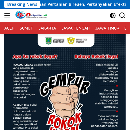
Langsung
nian Bireuen, Pertanyakan Efektivitas Kinerja Dinas Pertania
Breaking News
ke
konten
ACEH
SUMUT
JAKARTA
JAWA TENGAH
JAWA TIMUR
BA