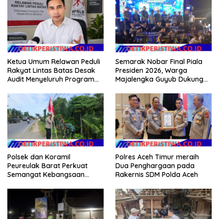
Ketua Umum Relawan Peduli
Semarak Nobar Final Piala
Rakyat Lintas Batas Desak
Presiden 2026, Warga
Audit Menyeluruh Program
Majalengka Guyub Dukung
Pemulihan Pertanian Bireuen,
Persib di Saung Nganteur
Pertanyakan Efektivitas
Kahayang
Kinerja Dinas Pertanian
Polsek dan Koramil
Polres Aceh Timur meraih
Peureulak Barat Perkuat
Dua Penghargaan pada
Semangat Kebangsaan
Rakernis SDM Polda Aceh
Lewat Pemasangan Bendera
Merah Putih