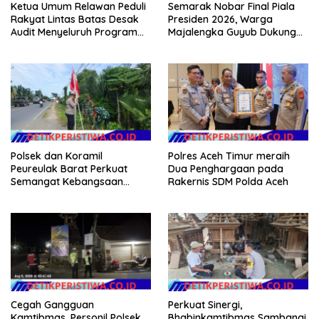
Ketua Umum Relawan Peduli
Semarak Nobar Final Piala
Rakyat Lintas Batas Desak
Presiden 2026, Warga
Audit Menyeluruh Program
Majalengka Guyub Dukung
Pemulihan Pertanian Bireuen,
Persib di Saung Nganteur
Pertanyakan Efektivitas
Kahayang
Kinerja Dinas Pertanian
Polsek dan Koramil
Polres Aceh Timur meraih
Peureulak Barat Perkuat
Dua Penghargaan pada
Semangat Kebangsaan
Rakernis SDM Polda Aceh
Lewat Pemasangan Bendera
Merah Putih
Cegah Gangguan
Perkuat Sinergi,
Kamtibmas, Personil Polsek
Bhabinkamtibmas Sambangi