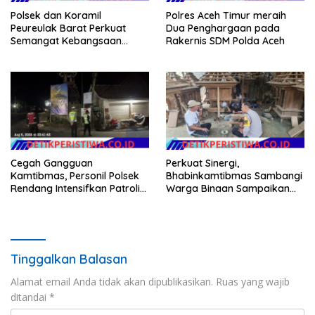
Polsek dan Koramil
Polres Aceh Timur meraih
Peureulak Barat Perkuat
Dua Penghargaan pada
Semangat Kebangsaan
Rakernis SDM Polda Aceh
Lewat Pemasangan Bendera
Merah Putih
Cegah Gangguan
Perkuat Sinergi,
Kamtibmas, Personil Polsek
Bhabinkamtibmas Sambangi
Rendang Intensifkan Patroli
Warga Binaan Sampaikan
di Wilayah Kec. Rendang
Pesan Kamtibmas
Tinggalkan Balasan
Alamat email Anda tidak akan dipublikasikan.
Ruas yang wajib
ditandai
*