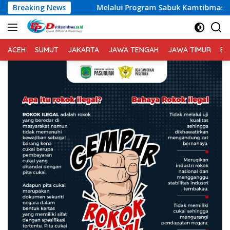
Langsung
Breaking News
Melalui Program Sabuk Kamtibmas, Kapolres Karangas
ke
konten
ACEH
SUMUT
JAKARTA
JAWA TENGAH
JAWA TIMUR
BA