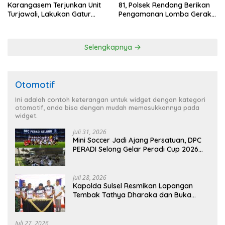
Karangasem Terjunkan Unit
81, Polsek Rendang Berikan
Turjawali, Lakukan Gatur
Pengamanan Lomba Gerak
Lalin di Obyek Wisata Tirta
Jalan Tingkat SD Se Kec.
Gangga
Rendang
Selengkapnya
Otomotif
Ini adalah contoh keterangan untuk widget dengan kategori
otomotif, anda bisa dengan mudah memasukkannya pada
widget.
Juli 31, 2026
Mini Soccer Jadi Ajang Persatuan, DPC
PERADI Selong Gelar Peradi Cup 2026
Sambut Hari Kemerdekaan
Juli 28, 2026
Kapolda Sulsel Resmikan Lapangan
Tembak Tathya Dharaka dan Buka
Kejuaraan Menembak Bupati Sidrap Cup
II Tahun 2026
Juli 27, 2026