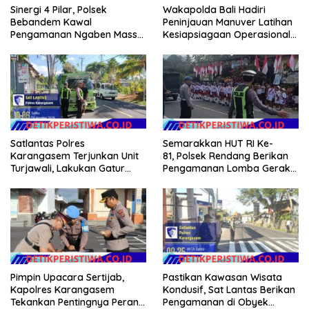
Sinergi 4 Pilar, Polsek
Wakapolda Bali Hadiri
Bebandem Kawal
Peninjauan Manuver Latihan
Pengamanan Ngaben Massal
Kesiapsiagaan Operasional
44 Sawa di Banjar Adat
Kogabwilhan II T.A. 2026
Tihingan
Satlantas Polres
Semarakkan HUT RI Ke-
Karangasem Terjunkan Unit
81, Polsek Rendang Berikan
Turjawali, Lakukan Gatur
Pengamanan Lomba Gerak
Lalin di Obyek Wisata Tirta
Jalan Tingkat SD Se Kec.
Gangga
Rendang
Pimpin Upacara Sertijab,
Pastikan Kawasan Wisata
Kapolres Karangasem
Kondusif, Sat Lantas Berikan
Tekankan Pentingnya Peran
Pengamanan di Obyek