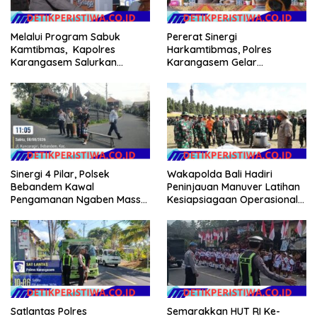
Melalui Program Sabuk
Pererat Sinergi
Kamtibmas, Kapolres
Harkamtibmas, Polres
Karangasem Salurkan
Karangasem Gelar
Bantuan Sembako kepada
Pembinaan Sabuk
Warga Kurang Mampu
Kamtibmas di Dangin Sema II
Sinergi 4 Pilar, Polsek
Wakapolda Bali Hadiri
Bebandem Kawal
Peninjauan Manuver Latihan
Pengamanan Ngaben Massal
Kesiapsiagaan Operasional
44 Sawa di Banjar Adat
Kogabwilhan II T.A. 2026
Tihingan
Satlantas Polres
Semarakkan HUT RI Ke-