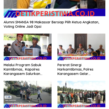
Alumni SMANSA 98 Makassar Bersiap Pilih Ketua Angkatan,
Voting Online Jadi Opsi
Melalui Program Sabuk
Pererat Sinergi
Kamtibmas, Kapolres
Harkamtibmas, Polres
Karangasem Salurkan
Karangasem Gelar
Bantuan Sembako kepada
Pembinaan Sabuk
Warga Kurang Mampu
Kamtibmas di Dangin Sema II