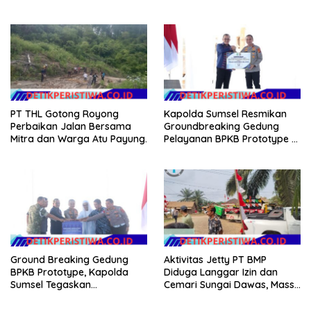
RUU Ketenagakerjaan
PT THL Gotong Royong
Kapolda Sumsel Resmikan
Perbaikan Jalan Bersama
Groundbreaking Gedung
Mitra dan Warga Atu Payung.
Pelayanan BPKB Prototype di
Palembang
Ground Breaking Gedung
Aktivitas Jetty PT BMP
BPKB Prototype, Kapolda
Diduga Langgar Izin dan
Sumsel Tegaskan
Cemari Sungai Dawas, Massa
Transformasi Pelayanan
Aksi POSE RI bersama
Publik Presisi
Barikade 98 Minta