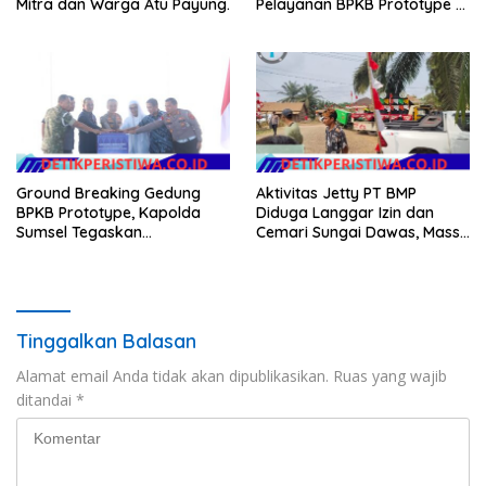
Mitra dan Warga Atu Payung.
Pelayanan BPKB Prototype di
Palembang
Ground Breaking Gedung
Aktivitas Jetty PT BMP
BPKB Prototype, Kapolda
Diduga Langgar Izin dan
Sumsel Tegaskan
Cemari Sungai Dawas, Massa
Transformasi Pelayanan
Aksi POSE RI bersama
Publik Presisi
Barikade 98 Minta
Pemerintah Usut Tuntas
Tinggalkan Balasan
Alamat email Anda tidak akan dipublikasikan.
Ruas yang wajib
ditandai
*