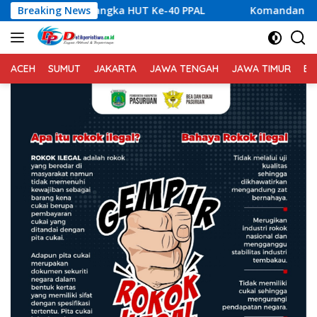
Langsung
ata dalam Rangka HUT Ke-40 PPAL
Breaking News
Komandan Lanal Nias
ke
konten
ACEH
SUMUT
JAKARTA
JAWA TENGAH
JAWA TIMUR
BA