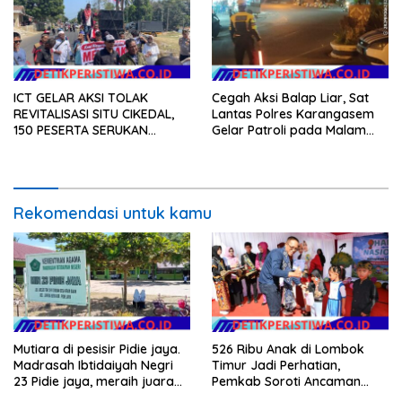
ICT GELAR AKSI TOLAK
Cegah Aksi Balap Liar, Sat
REVITALISASI SITU CIKEDAL,
Lantas Polres Karangasem
150 PESERTA SERUKAN
Gelar Patroli pada Malam
EVALUASI APBD Rp9,49 MILIAR
Minggu
Rekomendasi untuk kamu
Mutiara di pesisir Pidie jaya.
526 Ribu Anak di Lombok
Madrasah Ibtidaiyah Negri
Timur Jadi Perhatian,
23 Pidie jaya, meraih juara
Pemkab Soroti Ancaman
tingkat propinsi dan nasional
Kekerasan hingga