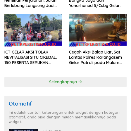
Hentikan Perjalanan, Jalan
Bangka Jaya dan
Berlubang Langsung Jadi
Yonarhanud 5/Csby Gelar
Perhatian
Gotong Royong dalam
Gerakan Indonesia Asri
ICT GELAR AKSI TOLAK
Cegah Aksi Balap Liar, Sat
REVITALISASI SITU CIKEDAL,
Lantas Polres Karangasem
150 PESERTA SERUKAN
Gelar Patroli pada Malam
EVALUASI APBD Rp9,49 MILIAR
Minggu
Selengkapnya
Otomotif
Ini adalah contoh keterangan untuk widget dengan kategori
otomotif, anda bisa dengan mudah memasukkannya pada
widget.