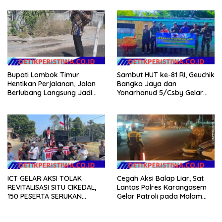
Pernikahan Dini
Bupati Lombok Timur
Sambut HUT ke-81 RI, Geuchik
Hentikan Perjalanan, Jalan
Bangka Jaya dan
Berlubang Langsung Jadi
Yonarhanud 5/Csby Gelar
Perhatian
Gotong Royong dalam
Gerakan Indonesia Asri
ICT GELAR AKSI TOLAK
Cegah Aksi Balap Liar, Sat
REVITALISASI SITU CIKEDAL,
Lantas Polres Karangasem
150 PESERTA SERUKAN
Gelar Patroli pada Malam
EVALUASI APBD Rp9,49 MILIAR
Minggu