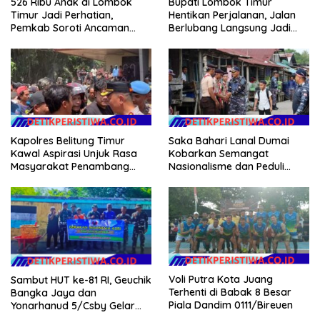
526 Ribu Anak di Lombok
Bupati Lombok Timur
Timur Jadi Perhatian,
Hentikan Perjalanan, Jalan
Pemkab Soroti Ancaman
Berlubang Langsung Jadi
Kekerasan hingga
Perhatian
Pernikahan Dini
Kapolres Belitung Timur
Saka Bahari Lanal Dumai
Kawal Aspirasi Unjuk Rasa
Kobarkan Semangat
Masyarakat Penambang
Nasionalisme dan Peduli
Timah di lokasi Halaman
Pesisir di Kampung Nelayan
Kantor Operasional PT.Timah
Kecamatan Gantung.
Voli Putra Kota Juang
Sambut HUT ke-81 RI, Geuchik
Terhenti di Babak 8 Besar
Bangka Jaya dan
Piala Dandim 0111/Bireuen
Yonarhanud 5/Csby Gelar
Gotong Royong dalam