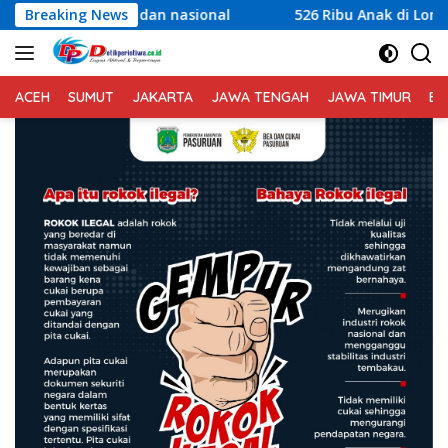
Langsung
 nasional
Breaking News
526 Ribu Anak di Lombok Timur Jadi Perhatia
ke
konten
ACEH
SUMUT
JAKARTA
JAWA TENGAH
JAWA TIMUR
BA