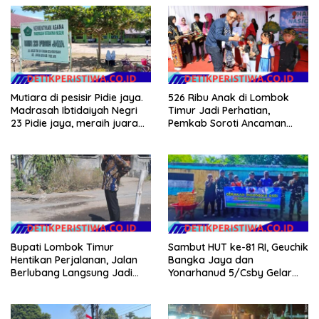
Mutiara di pesisir Pidie jaya.
526 Ribu Anak di Lombok
Madrasah Ibtidaiyah Negri
Timur Jadi Perhatian,
23 Pidie jaya, meraih juara
Pemkab Soroti Ancaman
tingkat propinsi dan nasional
Kekerasan hingga
Pernikahan Dini
Bupati Lombok Timur
Sambut HUT ke-81 RI, Geuchik
Hentikan Perjalanan, Jalan
Bangka Jaya dan
Berlubang Langsung Jadi
Yonarhanud 5/Csby Gelar
Perhatian
Gotong Royong dalam
Gerakan Indonesia Asri