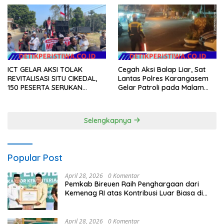
Gerakan Indonesia Asri
ICT GELAR AKSI TOLAK
Cegah Aksi Balap Liar, Sat
REVITALISASI SITU CIKEDAL,
Lantas Polres Karangasem
150 PESERTA SERUKAN
Gelar Patroli pada Malam
EVALUASI APBD Rp9,49 MILIAR
Minggu
Selengkapnya
Popular Post
April 28, 2026
0 Komentar
Pemkab Bireuen Raih Penghargaan dari
Kemenag RI atas Kontribusi Luar Biasa di
Sektor Keagamaan dan Pendidikan
April 28, 2026
0 Komentar